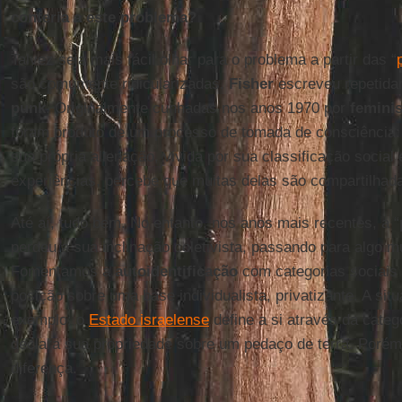
conferia a este problema?
Talvez seja mais fácil olhar para o problema a partir das “
são comumente ridicularizadas.
Fisher
escreveu repetida
punk
. Originalmente cunhadas nos anos 1970 por
femini
foram produto de um processo de tomada de consciência
sua própria alienação, vivida por sua classificação social 
experiências, percebe que muitas delas são compartilhad
Até aí, tudo bem. No entanto, nos anos mais recentes, a “
perdeu a sua inclinação coletivista, passando para algo mu
Fomentamos a
autoidentificação
com categorias sociais
posição sobre uma base individualista, privatizante. A si
exemplo: o
Estado israelense
define a si através da catego
declara sua propriedade sobre um pedaço de terra. Porém,
diferença.