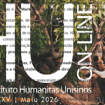
do autor. É
Mark
o conferencista, que não deixa de fazer p
mas é um
Mark
que comunica suas ideias de formas muito
Destaca-se, de modo especial, o seu senso de humor, m
generosidade e a sua paixão pelo ensino. Para
Mark
, ens
mais ativo de tomada de consciência. Não se limita a apr
construindo coletivamente um argumento, fazendo pergunt
em colaboração com aqueles que estão com ele. Nós o 
os
processos político-comunicativos
que foram tão impo
Nessas aulas, Fisher retoma pensadores como Freud 
los a novas visões. Como você diria que Fisher era co
Mark
era um leitor apaixonado e, em consequência, um ver
alguém que amava o conhecimento e o processo de pens
frequentemente descrito como um pensador “pessimista”, 
Freud
e
Marcuse
de que existe uma mente mundial que es