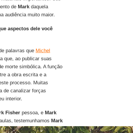
mento de
Mark
daquela
a audiência muito maior.
que aspectos dele você
 de palavras que
Michel
 que, ao publicar suas
e morte simbólica. A função
re a obra escrita e a
este processo. Muitas
 de canalizar forças
 interior.
k Fisher
pessoa, e
Mark
 aulas, testemunhamos
Mark
um livro como produto final