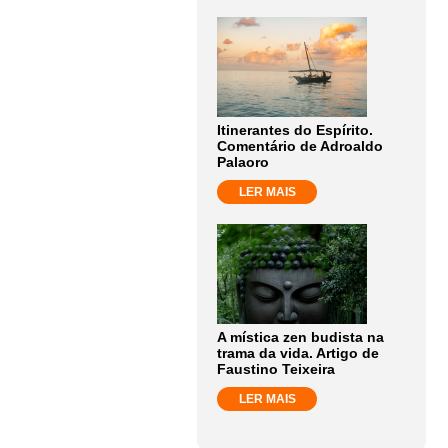
Itinerantes do Espírito.
Comentário de Adroaldo
Palaoro
LER MAIS
A mística zen budista na
trama da vida. Artigo de
Faustino Teixeira
LER MAIS