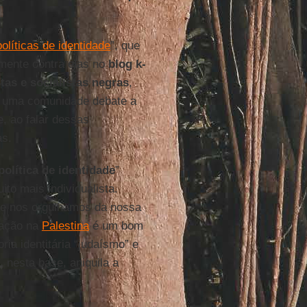
políticas de identidade
”, que
mente contra elas no
blog k-
stas
e socialistas negras
,
: uma comunidade debate a
e, ao falar dessas
as.
política de identidade
”
ito mais individualista.
 e nos orgulhamos da nossa
tuação na
Palestina
é um bom
ria identitária “judaísmo” e
 nesta base, aniquila a