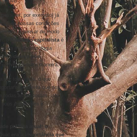
egativo”.
possível, por exemplo) já
sticos de nossas condições
ssimismo e pensar de modo
m: o
Realismo capitalista
é
plora a sintomatologia
obre o
desejo pós-
e viver de outra maneira.
da por todos nós, o que
portante. A tarefa que nos
m todas as respostas. Isto é
 bons estudantes e
de política atual: o
Qual era a importância que