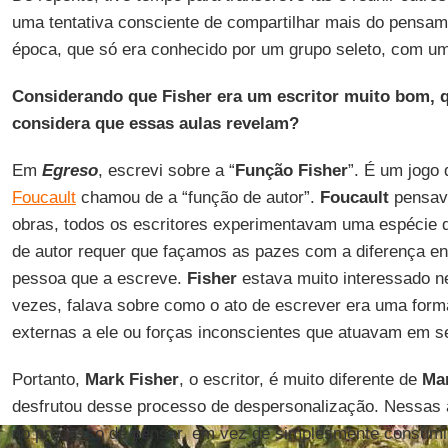
uma tentativa consciente de compartilhar mais do pensa
época, que só era conhecido por um grupo seleto, com um
Considerando que Fisher era um escritor muito bom, 
considera que essas aulas revelam?
Em
Egreso
, escrevi sobre a “
Função Fisher
”. É um jogo
Foucault
chamou de a “função de autor”.
Foucault
pensava
obras, todos os escritores experimentavam uma espécie d
de autor requer que façamos as pazes com a diferença ent
pessoa que a escreve.
Fisher
estava muito interessado n
vezes, falava sobre como o ato de escrever era uma forma
externas a ele ou forças inconscientes que atuavam em seu
Portanto,
Mark Fisher
, o escritor, é muito diferente de
Mar
desfrutou desse processo de despersonalização. Nessas
no processo de pensar, em vez de simplesmente consumir 