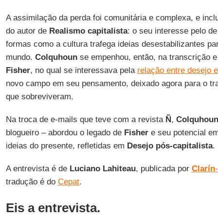
A assimilação da perda foi comunitária e complexa, e inclu
do autor de
Realismo capitalista
: o seu interesse pelo de
formas como a cultura trafega ideias desestabilizantes pa
mundo.
Colquhoun
se empenhou, então, na transcrição e 
Fisher
, no qual se interessava pela
relação entre desejo e
novo campo em seu pensamento, deixado agora para o trab
que sobreviveram.
Na troca de e-mails que teve com a revista
Ñ
,
Colquhou
blogueiro – abordou o legado de
Fisher
e seu potencial em
ideias do presente, refletidas em
Desejo pós-capitalista
.
A entrevista é de
Luciano Lahiteau
, publicada por
Clarín
-
tradução é do
Cepat
.
Eis a entrevista.