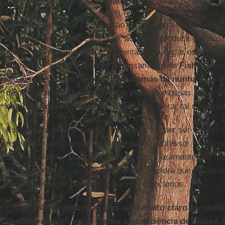
Contudo, ele preferiria chamar a si mesmo de pensador “n
Nosso pessimismo (a sugestão de que outro mundo não é 
faz parte dessa doença, então, ao ler ou produzir diagnó
atuais, ele espera poder argumentar para negar esse pe
diferente. Podemos resumir o pensamento de
Fisher
assi
um diagnóstico do presente;
Fantasmas da minha vida
ex
desta condição.
O estranho e o insólito
e essas aulas s
capitalista
são sobre como podemos superar tal condição 
Essa tarefa final, por estar inacabada, requer ser concluí
revela por que o papel de
Fisher
como professor foi tão im
cabe é coletiva.
Mark
, como indivíduo, claramente não te
mais estimulante do que deprimente. Implora que sejamos
respondamos às perguntas que nos colocamos.
Fisher está preocupado com algo muito claro na realida
descentramento entre classe e consciência de classe. 