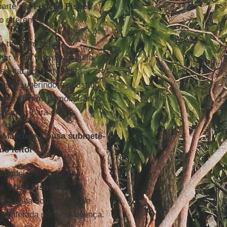
arte da “
Função Fisher
”,
 diferentes.
as também a sua
inar é um processo muito
esentar um texto. Está
as e sugerindo respostas,
presenciamos demonstrando
rtantes para ele.
e Marcuse e ousa submetê-
mo leitor?
dadeiro filósofo. Era
ar.
Mark Fisher
é
em linha com a ideia de
tá afetada por uma doença.