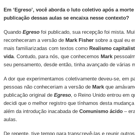
Em ‘Egreso’, você aborda o luto coletivo após a morte
publicação dessas aulas se encaixa nesse contexto?
Quando
Egreso
foi publicado, sua recepção foi mista. Mu
reconheceram a versão de
Mark Fisher
sobre a qual eu e
mais familiarizadas com textos como
Realismo capitalis
vida
. Contudo, para nós, que conhecemos
Mark
pessoalme
seu pensamento, desde então, tinha avançado de várias 
A dor que experimentamos coletivamente deveu-se, em par
pessoas não conheceriam a versão de
Mark
que amávamo
publicação original de
Egreso
, o Reino Unido entrou em 
decidi que o melhor registro que tínhamos desta mudanç
além da introdução inacabada de
Comunismo ácido
– er
aulas.
De repente, tive tempo para transcrevê-las e reunir outro