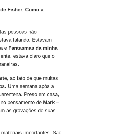
 de Fisher. Como a
itas pessoas não
stava falando. Estavam
ta
e
Fantasmas da minha
nte, estava claro que o
maneiras.
te, ao fato de que muitas
s. Uma semana após a
quarentena. Preso em casa,
a no pensamento de
Mark
–
am as gravações de suas
s materiais importantes. São