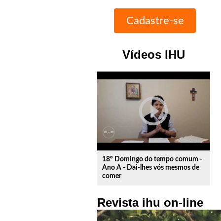
Vídeos IHU
play_circle_outline
18º Domingo do tempo comum -
Ano A - Dai-lhes vós mesmos de
comer
Revista ihu on-line