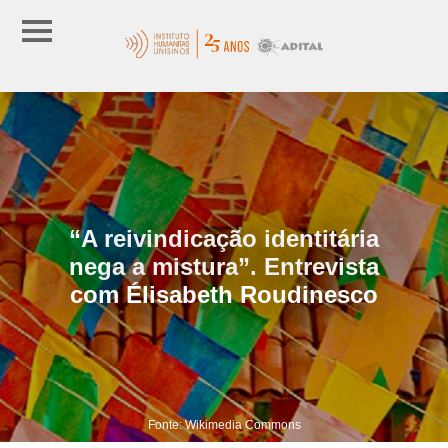
“A reivindicação identitária
nega a mistura”. Entrevista
com Élisabeth Roudinesco
Fonte: Wikimedia Commons