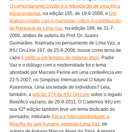
O comunitarismo cristão e a refundação de uma ética
transcendental
, na edição 185, de 19-6-2006, e
Um
diálogo cristão com o marxismo crítico. A contribuição
de Henrique de Lima Vaz
, na edição 189, de 31-7-
2006, ambos de autoria do Prof. Dr. Juarez
Guimarães. Inspirada no pensamento de Lima Vaz, a
IHU On-Line 197, de 25-9-2006, trouxe como tema de
capa
A política em tempos de niilismo ético
. Padre
Vaz e o diálogo com a modernidade foi o tema
abordado por Marcelo Perine em uma conferência em
22-5-2007, no Simpósio Internacional O futuro da
Autonomia. Uma sociedade de indivíduos? Leia,
também, a
edição 374 da IHU On-Line
sobre o legado
filosófico vaziano, de 26-9-2011. O Cadernos IHU em
sua 42ª edição também teve um tema dedicado ao
pensador, intitulado
Ética e Intersubjetividade: a
filosofia do agir humano segundo Lima Vaz
, de
autoria de Antonio Marcos Alves da Silva. A revista