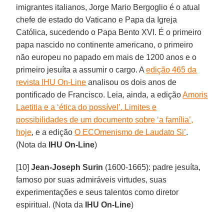
imigrantes italianos, Jorge Mario Bergoglio é o atual
chefe de estado do Vaticano e Papa da Igreja
Católica, sucedendo o Papa Bento XVI. É o primeiro
papa nascido no continente americano, o primeiro
não europeu no papado em mais de 1200 anos e o
primeiro jesuíta a assumir o cargo. A
edição 465 da
revista IHU On-Line
analisou os dois anos de
pontificado de Francisco. Leia, ainda, a edição
Amoris
Laetitia e a ‘ética do possível’. Limites e
possibilidades de um documento sobre ‘a família’,
hoje
, e a edição
O ECOmenismo de Laudato Si’
.
(Nota da
IHU On-Line
)
[10]
Jean-Joseph Surin
(1600-1665): padre jesuíta,
famoso por suas admiráveis virtudes, suas
experimentações e seus talentos como diretor
espiritual. (Nota da
IHU On-Line
)