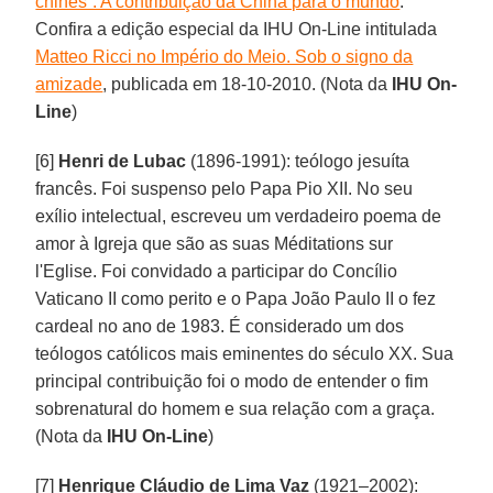
chinês”. A contribuição da China para o mundo
.
Confira a edição especial da IHU On-Line intitulada
Matteo Ricci no Império do Meio. Sob o signo da
amizade
, publicada em 18-10-2010. (Nota da
IHU On-
Line
)
[6]
Henri de Lubac
(1896-1991): teólogo jesuíta
francês. Foi suspenso pelo Papa Pio XII. No seu
exílio intelectual, escreveu um verdadeiro poema de
amor à Igreja que são as suas Méditations sur
l'Eglise. Foi convidado a participar do Concílio
Vaticano II como perito e o Papa João Paulo II o fez
cardeal no ano de 1983. É considerado um dos
teólogos católicos mais eminentes do século XX. Sua
principal contribuição foi o modo de entender o fim
sobrenatural do homem e sua relação com a graça.
(Nota da
IHU On-Line
)
[7]
Henrique Cláudio de Lima Vaz
(1921–2002):