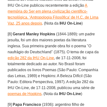
IHU On-Line publicou recentemente a edição
A
memória do Ser em plena civilização científico-
tecnológica. ‘Antropologia Filosófica’ de H.C. de Lima
Vaz, 25 anos depois
. (Nota da
IHU On-Line
)
[8]
Gerard Manley Hopkins
(1844-1889): um padre
jesuíta, foi um dos maiores poetas da literatura
inglesa. Sua primeira grande obra foi o poema "O
naufrágio do Deutschland" (1875). O tema de capa da
edição 282 da IHU On-Line
, de 17-11-2008, foi
totalmente dedicado ao autor. No Brasil foram
publicados os livros Poemas (São Paulo: Companhia
das Letras, 1989) e Hopkins: A Beleza Difícil (São
Paulo: Editora Perspectiva, 1997). A edição 282 da
IHU On-Line, de 17-11-2008, publicou uma série de
poemas de Hopkins
. (Nota da
IHU On-Line
)
[9]
Papa Francisco
(1936): argentino filho de