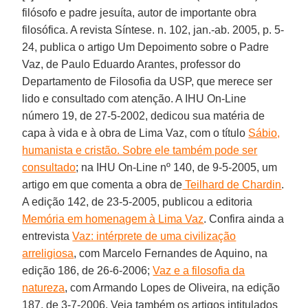
filósofo e padre jesuíta, autor de importante obra
filosófica. A revista Síntese. n. 102, jan.-ab. 2005, p. 5-
24, publica o artigo Um Depoimento sobre o Padre
Vaz, de Paulo Eduardo Arantes, professor do
Departamento de Filosofia da USP, que merece ser
lido e consultado com atenção. A IHU On-Line
número 19, de 27-5-2002, dedicou sua matéria de
capa à vida e à obra de Lima Vaz, com o título
Sábio,
humanista e cristão. Sobre ele também pode ser
consultado
; na IHU On-Line nº 140, de 9-5-2005, um
artigo em que comenta a obra de
Teilhard de Chardin
.
A edição 142, de 23-5-2005, publicou a editoria
Memória em homenagem à Lima Vaz
. Confira ainda a
entrevista
Vaz: intérprete de uma civilização
arreligiosa
, com Marcelo Fernandes de Aquino, na
edição 186, de 26-6-2006;
Vaz e a filosofia da
natureza
, com Armando Lopes de Oliveira, na edição
187, de 3-7-2006. Veja também os artigos intitulados