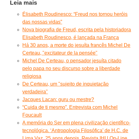
Leia mais
Élisabeth Roudinesco: “Freud nos tornou heróis
das nossas vidas”
Nova biografia de Freud, escrita pela historiadora
Elisabeth Roudinesco, é lançada na França
Há 30 anos, a morte do jesuíta francês Michel De
Certeau, "excitateur de la pensée"
Michel De Certeau, o pensador jesuíta citado
pelo papa no seu discurso sobre a liberdade
religiosa
De Certeau, um "sujeito de inquietação
verdadeira"
Jacques Lacan: guru ou mestre?
“Cuida de ti mesmo”. Entrevista com Michel
Foucault
A memória do Ser em plena civilização científico-
tecnológica. ‘Antropologia Filosófica’ de H.C. de
Lima Vaz, 25 anos depois. Revista IHU On-Line,