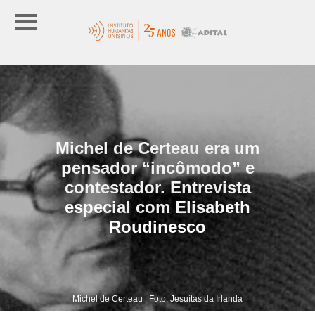
Michel de Certeau era um
pensador “incômodo” e
contestador. Entrevista
especial com Elisabeth
Roudinesco
Michel de Certeau | Foto: Jesuítas da Irlanda