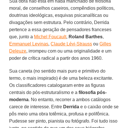
Sua obra não está em nada manchado de filosofia
moral, de conselhos caseiros, compêndios políticos,
doutrinas ideológicas, esquivas psicanalíticas ou
divagações sem estrutura. Pelo contrário, Derrida
pertence a essa geração de pensadores franceses
que, junto a
Michel Foucault
,
Roland Barthes
,
Emmanuel Levinas
,
Claude Lévi-Strauss
ou
Gilles
Deleuze
, irrompeu com ou uma originalidade e um
poder de crítica radical a partir dos anos 1960.
Sua caneta (no sentido mais puro e primitivo do
termo, o mais inspirado) é de uma beleza excitante.
Os classificadores catalogaram entre as figuras
centrais do pós-estruturalismo e a
filosofia pós-
moderna
. No entanto, recorrer a ambos catálogos
carece de interesse. Entre
Derrida
e o caixão onde se
pôs meio uma obra totêmica, profusa e polifônica.
Pudesse ser pinto, pianista ou fotógrafo. Foi tudo isso