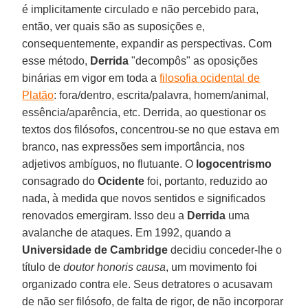
é implicitamente circulado e não percebido para,
então, ver quais são as suposições e,
consequentemente, expandir as perspectivas. Com
esse método,
Derrida
"decompôs" as oposições
binárias em vigor em toda a
filosofia ocidental de
Platão
: fora/dentro, escrita/palavra, homem/animal,
essência/aparência, etc. Derrida, ao questionar os
textos dos filósofos, concentrou-se no que estava em
branco, nas expressões sem importância, nos
adjetivos ambíguos, no flutuante. O
logocentrismo
consagrado do
Ocidente
foi, portanto, reduzido ao
nada, à medida que novos sentidos e significados
renovados emergiram. Isso deu a
Derrida
uma
avalanche de ataques. Em 1992, quando a
Universidade de Cambridge
decidiu conceder-lhe o
título de
doutor honoris causa
, um movimento foi
organizado contra ele. Seus detratores o acusavam
de não ser filósofo, de falta de rigor, de não incorporar