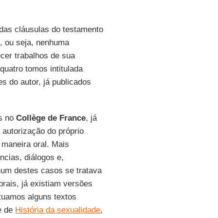
das cláusulas do testamento
, ou seja, nenhuma
cer trabalhos de sua
uatro tomos intitulada
es do autor, já publicados
os no
Collège de France
, já
 autorização do próprio
maneira oral. Mais
ncias, diálogos e,
um destes casos se tratava
 orais, já existiam versões
tuamos alguns textos
e de
História da sexualidade
,