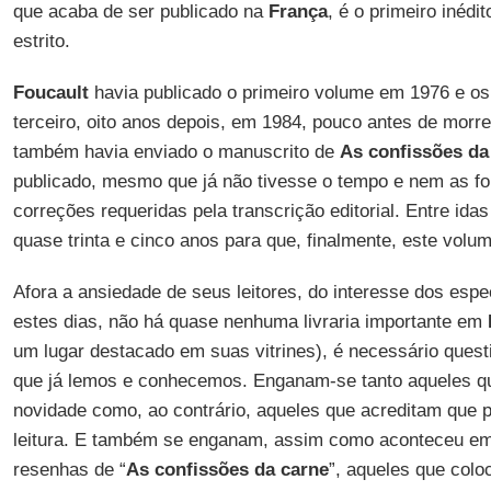
que acaba de ser publicado na
França
, é o primeiro inédi
estrito.
Foucault
havia publicado o primeiro volume em 1976 e os
terceiro, oito anos depois, em 1984, pouco antes de morre
também havia enviado o manuscrito de
As confissões d
publicado, mesmo que já não tivesse o tempo e nem as for
correções requeridas pela transcrição editorial. Entre ida
quase trinta e cinco anos para que, finalmente, este volum
Afora a ansiedade de seus leitores, do interesse dos espec
estes dias, não há quase nenhuma livraria importante em
um lugar destacado em suas vitrines), é necessário quest
que já lemos e conhecemos. Enganam-se tanto aqueles q
novidade como, ao contrário, aqueles que acreditam que 
leitura. E também se enganam, assim como aconteceu em
resenhas de “
As confissões da carne
”, aqueles que col