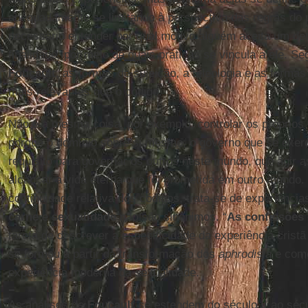
adequadamente se limitando à perspectiva das regras do p
necessário entender por qual motivo alguém aceita um de
finalidade, por meio de quais práticas se vincula a ele. S
Foucault
, as formas de sujeição, a teleologia e as formas
mais relevantes que o código.
Não é a mesma coisa, por exemplo, controlar os próprios
porque o domínio sobre si mesmo, o governo que se exer
requisito para governar os outros neste mundo, que agir 
alcançar a vida eterna que foi prometida em outro mundo.
continuidade relativa dos códigos, trata-se de experiência
carne
e
sexualidade
não são sinônimos. “
As confissões 
tarefa de descrever a especificidade da experiência cris
se formou a partir da transformação dos
aphrodisia
e como
experiência moderna da sexualidade.
As análises de
Foucault
se estendem do século II ao séc