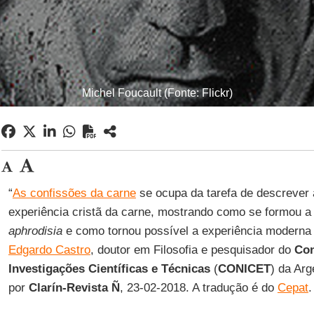
Michel Foucault (Fonte: Flickr)
“
As confissões da carne
se ocupa da tarefa de descrever 
experiência cristã da carne, mostrando como se formou a 
aphrodisia
e como tornou possível a experiência moderna 
Edgardo Castro
, doutor em Filosofia e pesquisador do
Con
Investigações Científicas e Técnicas
(
CONICET
) da Arg
por
Clarín-Revista Ñ
, 23-02-2018. A tradução é do
Cepat
.