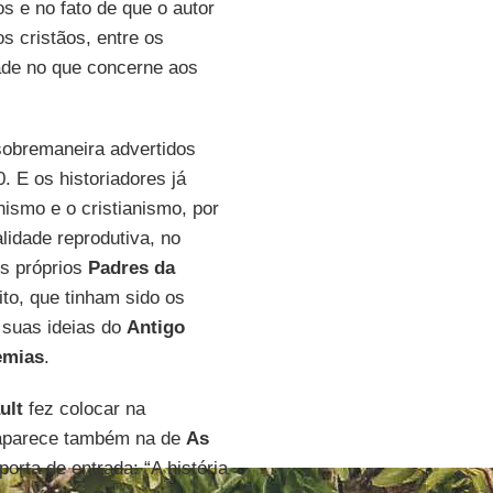
os e no fato de que o autor
s cristãos, entre os
dade no que concerne aos
sobremaneira advertidos
. E os historiadores já
nismo e o cristianismo, por
lidade reprodutiva, no
Os próprios
Padres da
to, que tinham sido os
o suas ideias do
Antigo
emias
.
ult
fez colocar na
 aparece também na de
As
porta de entrada: “A história