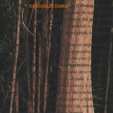
Alexandria
a
Agostinho de Hipona
, de
O Pedagogo
à
Cid
entre outros, por
Tertuliano
e
Cassiano
, de quem já se 
no curso de 1980, no
Collège de France
,
Do governo do
páginas dedicadas a
Clemente
, e sobretudo a
Agostinho
contribuições mais inovadoras e importantes de
As confi
Clemente
é o primeiro a elaborar todo um regime de atos
estabelece, como acontece com os
aphrodisia
, em função
individual, mas, sobretudo, do ponto de vista das regras i
Contudo, será necessário esperar
Agostinho
para que se 
da carne, na qual tanto o conhecimento de si mesmo, com
mesmo, requer a manifestação da verdade, a verbalização 
contra o mal que corrompe nossa natureza a partir do pe
Clemente
como em
Agostinho
nos deparamos com a
ma
legítimo; mas só com
Agostinho
ocorre a libidinização d
com efeito, denomina libido o desejo cuja natureza foi mod
e já não corresponde à vontade do homem.