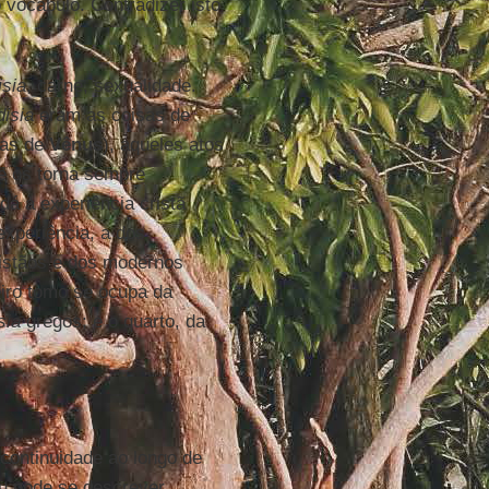
vocábulo. Contradizer isto
isia
, carne, sexualidade.
isia
eram as coisas de
sas de
Vênus
), aqueles atos
ue os torna sempre
dá à experiência cristã
experiência, a dos
ristãos e dos modernos
eiro tomo se ocupa da
sia
gregos; e o quarto, da
 continuidade ao longo de
ou pode se descrever