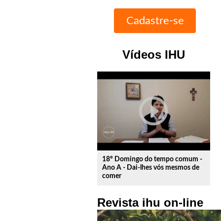
Vídeos IHU
play_circle_outline
18º Domingo do tempo comum -
Ano A - Dai-lhes vós mesmos de
comer
Revista ihu on-line