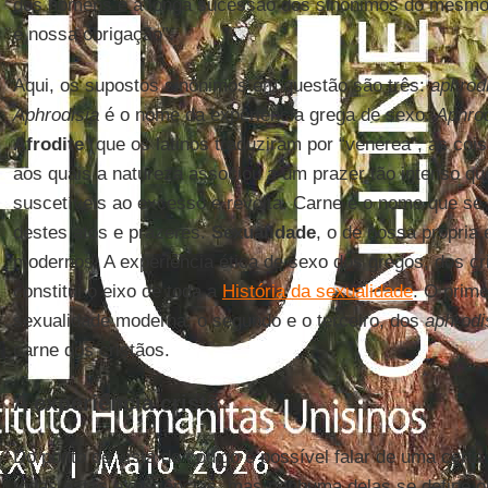
dos homens é a longa sucessão dos sinônimos do mesmo 
é nossa obrigação”.
Aqui, os supostos sinônimos em questão são três:
aphrod
Aphrodisia
é o nome da experiência grega de sexo.
Aphrod
Afrodite
(que os latinos traduziram por “venérea”, as coi
aos quais a natureza associou a um prazer tão intenso q
suscetíveis ao excesso e revolta. Carne é o nome que se 
destes atos e prazeres.
Sexualidade
, o de nossa própria 
modernos. A experiência ética de sexo dos gregos, dos c
constitui o eixo de toda a
História da sexualidade
. O prim
sexualidade moderna; o segundo e o terceiro, dos
aphrodi
carne dos cristãos.
A experiência cristã
Do ponto de vista do código é possível falar de uma certa
todas estas experiências, mas nenhuma delas se define 