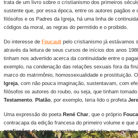
trata de um livro sobre o cristianismo dos primeiros sécul
sustente que, por essa época, entre os autores pagãos e o
filósofos e os Padres da Igreja, há uma linha de continui
códigos da moral, as regras do permitido e o proibido.
Do interesse de
Foucault
pelo cristianismo já estávamos 
através da leitura de seus cursos de inícios dos anos 1980
tinham nos advertido acerca da continuidade entre o paga
exemplo, na condenação das relações sexuais fora da fina
marco do matrimônio, homossexualidade e prostituição. 
Igreja
, com não pouca imaginação, sustentavam, com efei
filósofos os autores do roubo, ou seja, que tinham tomad
Testamento
.
Platão
, por exemplo, teria lido o profeta
Jer
Uma expressão do poeta
René Char
, que o próprio
Fouca
contracapa da edição francesa do primeiro volume e que
confissões da carne
, constitui, sem dúvidas, sua melhor 