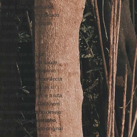
ade de Deus
; passa-se,
havia ocupado com cuidado
s vivos
. Com efeito, as
, constituem as
ssões da carne
.
 sexuais que não se
 da sabedoria e da saúde
ntrínsecas do matrimônio.
constitua essa experiência
o a transformação de si
do próprio desejo, e a luta
cado das origens. Tanto em
trimonialização
do desejo
e todo desejo.
Agostinho
,
ificada pelo pecado original