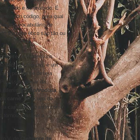
ermitido e do proibido. É
terminado código, para qual
egundo o vocabulário de
 do trabalho ético são tão ou
 prazeres e moderá-los
ce sobre si mesmo, é um
assim porque se deseja
 Por isso, apesar da
s diferentes.
Aphrodisia
,
da carne
” se ocupa da
tã da carne, mostrando como
 tornou possível a
ulo V, de
Clemente de