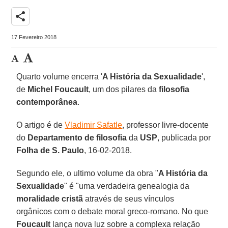
share
17 Fevereiro 2018
Quarto volume encerra '
A História da Sexualidade
',
de
Michel Foucault
, um dos pilares da
filosofia
contemporânea
.
O artigo é de
Vladimir Safatle
, professor livre-docente
do
Departamento de filosofia
da
USP
, publicada por
Folha de S. Paulo
, 16-02-2018.
Segundo ele, o ultimo volume da obra "
A História da
Sexualidade
" é "uma verdadeira genealogia da
moralidade cristã
através de seus vínculos
orgânicos com o debate moral greco-romano. No que
Foucault
lança nova luz sobre a complexa relação