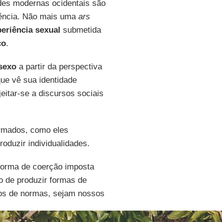
des modernas ocidentais são
ência. Não mais uma
ars
eriência sexual
submetida
co
.
sexo
a partir da perspectiva
que vê sua identidade
jeitar-se a discursos sociais
ormados, como eles
oduzir individualidades.
forma de coerção imposta
 de produzir formas de
jos de normas, sejam nossos