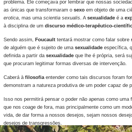
problema. Ele começava por lembrar que nossas socieda
as únicas que transformaram o
sexo
em objeto de uma ci
erotica
, mas uma
scientia sexualis
. A
sexualidade
é a
exp
à disciplina de um
discurso médico-terapêutico-científi
Sendo assim,
Foucault
tentará mostrar como falar sobre
de alguém que é sujeito de uma
sexualidade
específica, 
definida a partir da
sexualidade
que lhe é própria, será su
que procuram legitimar formas diversas de intervenção.
Caberá à
filosofia
entender como tais discursos foram f
demonstram a natureza produtiva de um poder capaz de pr
Isso nos permitirá pensar o poder não apenas como uma 
que nos coage de fora, mas principalmente como um modo
vida, de dar forma a nossos desejos, sejam nossos dese
desejos de transgressões.