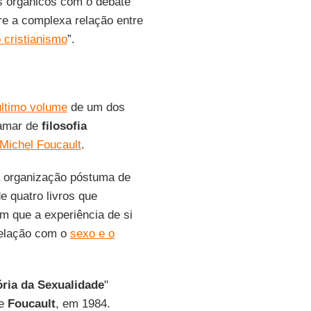
s orgânicos com o debate
re a complexa relação entre
 cristianismo
”.
último volume
de um dos
hamar de
filosofia
Michel Foucault
.
 organização póstuma de
de quatro livros que
m que a experiência de si
relação com o
sexo e o
ória da Sexualidade
"
de
Foucault
, em 1984.