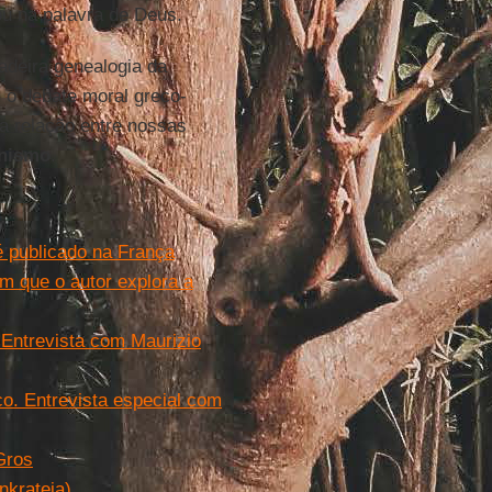
u na palavra de Deus.
adeira genealogia da
 o debate moral greco-
a relação entre nossas
anismo
.
é publicado na França
em que o autor explora a
" Entrevista com Maurizio
co. Entrevista especial com
Gros
nkrateia)