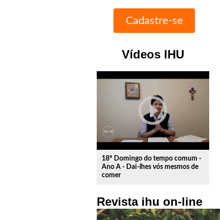
Vídeos IHU
play_circle_outline
18º Domingo do tempo comum -
Ano A - Dai-lhes vós mesmos de
comer
Revista ihu on-line