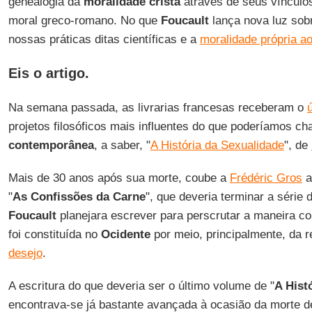
genealogia da
moralidade cristã
através de seus vínculo
moral greco-romano. No que
Foucault
lança nova luz sob
nossas práticas ditas científicas e a
moralidade própria ao
Eis o artigo.
Na semana passada, as livrarias francesas receberam o
projetos filosóficos mais influentes do que poderíamos c
contemporânea
, a saber, "
A História da Sexualidade
", de
Mais de 30 anos após sua morte, coube a
Frédéric Gros
a
"
As Confissões da Carne
", que deveria terminar a série 
Foucault
planejara escrever para perscrutar a maneira co
foi constituída no
Ocidente
por meio, principalmente, da 
desejo
.
A escritura do que deveria ser o último volume de "
A Hist
encontrava-se já bastante avançada à ocasião da morte 