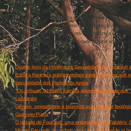
um logos que se enuncia na natureza, na
razão humana
o
Nesse sentido, o que vemos no último volume é uma verd
moralidade cristã através de seus vínculos orgânicos com
romano. No que
Foucault
lança nova luz sobre a complex
práticas ditas científicas e a moralidade própria ao
cristi
Leia mais
Quarto livro da História da Sexualidade de Foucault 
Editora francesa publica ensaio inédito de Foucault 
sexualidade dos Padres da Igreja
"Os críticos do Bolsa Família deveriam ler Foucault
Lazzarato
Gênero, sexualidade e biopolíticas. Um olhar teológi
Giannino Piana
O legado de Foucault: uma entrevista com Frédéric 
Michel Foucault, o cuidado de si e o governo de si (e