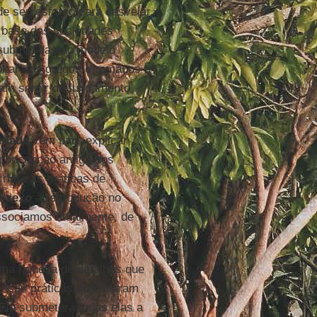
de seu esforço para desvelar
a base das sociedades
 submetidas ao modelo
voltar aos gregos e romanos a
riam servir de fundamento
lidade
vem para explicar
concepção antiga dos
riará as práticas de
do
sexo
à reprodução no
ssociamos atualmente, de
a riqueza de detalhes que
 essas práticas que já eram
Ele submeterá todas elas a