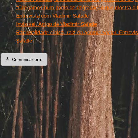
“Chegamos num ponto de degradação que mostra o f
Entrevista com Vladimir Safatle
Invisível. Artigo de Vladimir Safatle
Racionalidade cínica, raiz da anomia social. Entrevi
Safatle
⚠️
Comunicar erro