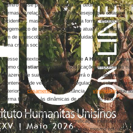
Dentro desse projeto,
Foucault
vai dedicar a maior parte 
formas de relação ao sexo e aos desejos que estariam n
ocidentais, mas que foram, de certa forma, esquecidas e
hegemônico de nossa
sexualidade
atual. Daí a ideia de 
fim de redescobrir as práticas de cuidado de si que pode
uma crítica social renovada.
Nesse contexto, o último volume de
A História da Sexua
como o
cristianismo
impõe modificações importantes na 
prazeres de sua economia. Não será o
cristianismo
que c
contenção, de verbalização, de regulação, a submissão 
interior do
casamento
, a importância da
virgindade
, que a
forma tão clara, às dinâmicas de controle do sexual.
O que o
cristianismo
fará, e isso
Foucault
mostra com um
lhe é própria, é fornecer uma significação inédita a todas
prescritas dentro da
moral estoica
ou mesmo epicurista. 