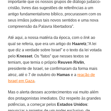
importante que os nossos grupos de diálogo judaico-
cristão, livres das sugestões de referências a um
antigo fundamentalismo bíblico, procurassem com os
seus irmãos judeus tais novos sentidos e uma nova
compreensão da Palavra libertadora”.
Até aqui, a nossa matéria da época, com o
link
ao
qual se referia, que era um artigo do
Haaretz
,“A lei
que diz a verdade sobre Israel” e o texto da lei votada
pelo
Knesset
. Os “fatos” que nesses textos se
temiam, que temia o próprio
Reuven Rivlin
,
presidente de Israel, se confirmaram da forma mais
atroz, até o 7 de outubro do
Hamas
e a
reação de
Israel em Gaza
.
Mas o alerta desses acontecimentos vai muito além
dos protagonistas imediatos. Diz respeito às grandes
potências, a começar pelos
Estados Unidos
:
renunciar a projetos de um poder exclusivo, de