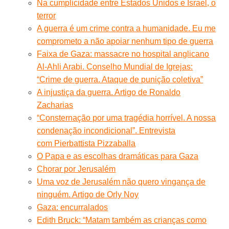
Na cumplicidade entre Estados Unidos e Israel, o
terror
A guerra é um crime contra a humanidade. Eu me
comprometo a não apoiar nenhum tipo de guerra
Faixa de Gaza: massacre no hospital anglicano
Al-Ahli Arabi. Conselho Mundial de Igrejas:
“Crime de guerra. Ataque de punição coletiva”
A injustiça da guerra. Artigo de Ronaldo
Zacharias
“Consternação por uma tragédia horrível. A nossa
condenação incondicional”. Entrevista
com Pierbattista Pizzaballa
O Papa e as escolhas dramáticas para Gaza
Chorar por Jerusalém
Uma voz de Jerusalém não quero vingança de
ninguém. Artigo de Orly Noy
Gaza: encurralados
Edith Bruck: “Matam também as crianças como