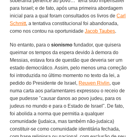
soberania pertence ao povo…” teria sido impensável
para Israel; e de fato, após uma primeira abordagem
inicial para a qual foram consultados os livros de
Carl
Schmitt
, a tentativa constitucional foi abandonada,
como nos contou na oportunidade
Jacob Taubes
.
No entanto, para o
sionismo
fundador, que quisera
queimar os tempos da espera devido à demora do
Messias, estava fora de questão que deveria ser um
estado democrático. Assim, pelo menos uma correção
foi introduzida no último momento no texto da lei, a
pedido do Presidente de Israel,
Reuven Rivlin
, que
numa carta aos parlamentares expressou o receio de
que pudesse "causar danos ao povo judeu, para os
judeus no mundo e para o Estado de Israel". De fato,
foi abolida a norma que permitia a qualquer
comunidade (judaica, mas também não-judaica)
constituir-se como comunidade identitária fechada,
com base religiosa ou nacional, com exclusão de seu