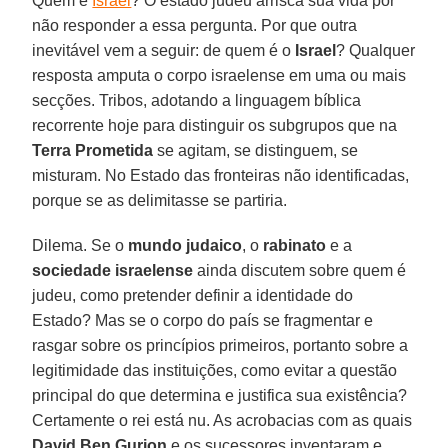
Quem é
Israel
? O estado judeu arrisca sua vida por
não responder a essa pergunta. Por que outra
inevitável vem a seguir: de quem é o
Israel
? Qualquer
resposta amputa o corpo israelense em uma ou mais
secções. Tribos, adotando a linguagem bíblica
recorrente hoje para distinguir os subgrupos que na
Terra Prometida
se agitam, se distinguem, se
misturam. No Estado das fronteiras não identificadas,
porque se as delimitasse se partiria.
Dilema. Se o
mundo judaico
, o
rabinato
e a
sociedade israelense
ainda discutem sobre quem é
judeu, como pretender definir a identidade do
Estado? Mas se o corpo do país se fragmentar e
rasgar sobre os princípios primeiros, portanto sobre a
legitimidade das instituições, como evitar a questão
principal do que determina e justifica sua existência?
Certamente o rei está nu. As acrobacias com as quais
David Ben Gurion
e os sucessores inventaram e