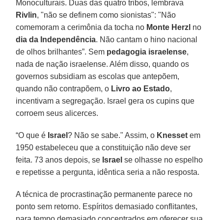
Monoculturais. Duas das quatro tribos, lembrava
Rivlin
, "não se definem como sionistas": "Não
comemoram a cerimônia da tocha no
Monte Herzl
no
dia da Independência
. Não cantam o hino nacional
de olhos brilhantes”. Sem
pedagogia israelense
,
nada de nação israelense. Além disso, quando os
governos subsidiam as escolas que antepõem,
quando não contrapõem, o
Livro ao Estado
,
incentivam a segregação. Israel gera os cupins que
corroem seus alicerces.
“O que é
Israel
? Não se sabe." Assim, o
Knesset
em
1950 estabeleceu que a constituição não deve ser
feita. 73 anos depois, se
Israel
se olhasse no espelho
e repetisse a pergunta, idêntica seria a não resposta.
A técnica de procrastinação permanente parece no
ponto sem retorno. Espíritos demasiado conflitantes,
para tempo demasiado concentrados em oferecer sua