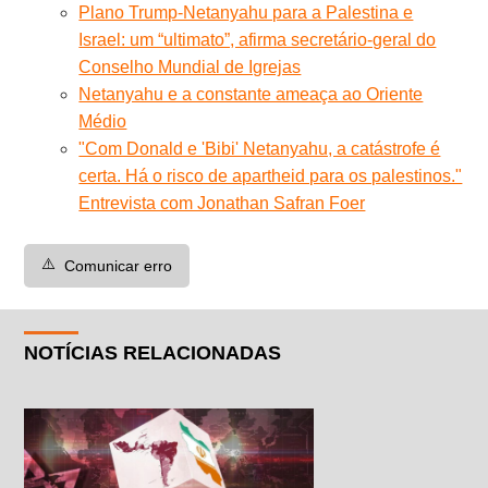
Plano Trump-Netanyahu para a Palestina e
Israel: um “ultimato”, afirma secretário-geral do
Conselho Mundial de Igrejas
Netanyahu e a constante ameaça ao Oriente
Médio
"Com Donald e 'Bibi' Netanyahu, a catástrofe é
certa. Há o risco de apartheid para os palestinos."
Entrevista com Jonathan Safran Foer
⚠️
Comunicar erro
NOTÍCIAS RELACIONADAS