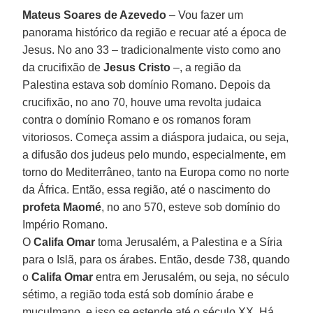
Mateus Soares de Azevedo
– Vou fazer um
panorama histórico da região e recuar até a época de
Jesus. No ano 33 – tradicionalmente visto como ano
da crucifixão de
Jesus Cristo
–, a região da
Palestina estava sob domínio Romano. Depois da
crucifixão, no ano 70, houve uma revolta judaica
contra o domínio Romano e os romanos foram
vitoriosos. Começa assim a diáspora judaica, ou seja,
a difusão dos judeus pelo mundo, especialmente, em
torno do Mediterrâneo, tanto na Europa como no norte
da África. Então, essa região, até o nascimento do
profeta Maomé
, no ano 570, esteve sob domínio do
Império Romano.
O
Califa Omar
toma Jerusalém, a Palestina e a Síria
para o Islã, para os árabes. Então, desde 738, quando
o
Califa Omar
entra em Jerusalém, ou seja, no século
sétimo, a região toda está sob domínio árabe e
muçulmano, e isso se estende até o século XX. Há