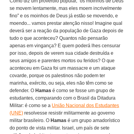
Como diz um provérbio popular, “os moinhos de Deus
se movem lentamente, mas eles moem incrivelmente
fino” e os moinhos de Deus já estão se movendo, e
moendo... vamos prestar atenção nisso! Imagine qual
deverá ser a reação da população de Gaza depois de
tudo o que aconteceu? Quantos não pensarão
apenas em vingança? E quem poderá lhes censurar
por isso, depois de verem sua cidade destruída e
seus amigos e parentes mortos ou feridos? O que
aconteceu em Gaza foi um massacre e um ataque
covarde, porque os palestinos não podem ter
marinha, exército, ou seja, eles não têm como se
defender. O
Hamas
é como se fosse um grupo de
estudantes, comparando com o Brasil da Ditadura
Militar: é como se a
União Nacional dos Estudantes
(UNE)
resolvesse resistir militarmente ao governo
militar brasileiro. O
Hamas
é um grupo amadorístico
do ponto de vista militar. Israel, um país de sete