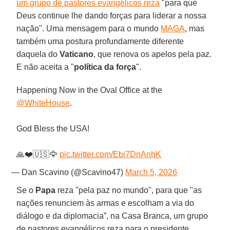
um grupo de pastores evangélicos reza
"para que
Deus continue lhe dando forças para liderar a nossa
nação". Uma mensagem para o mundo
MAGA
, mas
também uma postura profundamente diferente
daquela do
Vaticano
, que renova os apelos pela paz.
E não aceita a "
política da força
".
Happening Now in the Oval Office at the
@WhiteHouse
.
God Bless the USA!
🙏❤️🇺🇸🦅
pic.twitter.com/Ebi7DnAnhK
— Dan Scavino (@Scavino47)
March 5, 2026
Se o
Papa
reza "pela paz no mundo", para que "as
nações renunciem às armas e escolham a via do
diálogo e da diplomacia”, na Casa Branca, um grupo
de pastores evangélicos reza para o presidente