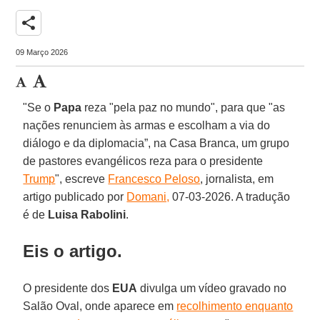
share
09 Março 2026
"Se o
Papa
reza "pela paz no mundo", para que "as
nações renunciem às armas e escolham a via do
diálogo e da diplomacia”, na Casa Branca, um grupo
de pastores evangélicos reza para o presidente
Trump
", escreve
Francesco Peloso
, jornalista, em
artigo publicado por
Domani,
07-03-2026. A tradução
é de
Luisa
Rabolini
.
Eis o artigo.
O presidente dos
EUA
divulga um vídeo gravado no
Salão Oval, onde aparece em
recolhimento enquanto