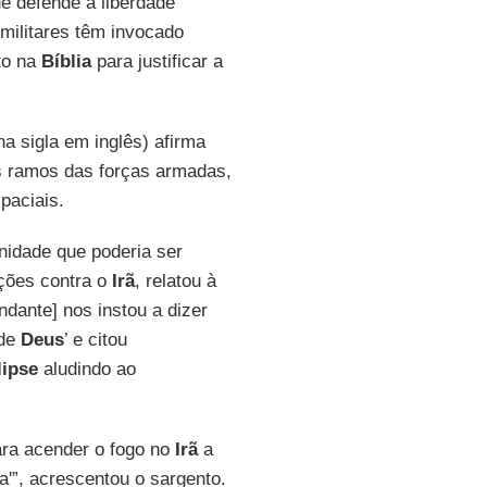
 defende a liberdade
ilitares têm invocado
ito na
Bíblia
para justificar a
 na sigla em inglês) afirma
s ramos das forças armadas,
spaciais.
nidade que poderia ser
ações contra o
Irã
, relatou à
ndante] nos instou a dizer
 de
Deus
’ e citou
lipse
aludindo ao
ara acender o fogo no
Irã
a
'”, acrescentou o sargento.