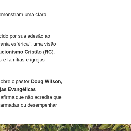
demonstram uma clara
cido por sua adesão ao
rania esférica", uma visão
ucionismo Cristão
(
RC
).
e famílias e igrejas
obre o pastor
Doug Wilson
,
jas Evangélicas
 afirma que não acredita que
s armadas ou desempenhar
staria que este mundo fosse