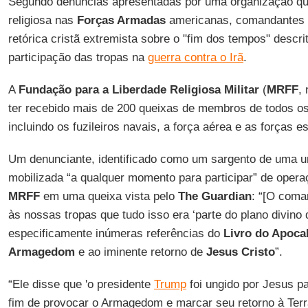
Segundo denúncias apresentadas por uma organização que
religiosa nas
Forças Armadas
americanas, comandantes m
retórica cristã extremista sobre o "fim dos tempos" descr
participação das tropas na
guerra contra o Irã
.
A
Fundação para a Liberdade Religiosa Militar
(
MRFF
,
ter recebido mais de 200 queixas de membros de todos o
incluindo os fuzileiros navais, a força aérea e as forças e
Um denunciante, identificado como um sargento de uma u
mobilizada “a qualquer momento para participar” de oper
MRFF
em uma queixa vista pelo
The
Guardian
: “[O coma
às nossas tropas que tudo isso era ‘parte do plano divino
especificamente inúmeras referências do
Livro do Apoca
Armagedom
e ao iminente retorno de
Jesus
Cristo
”.
“Ele disse que 'o presidente
Trump
foi ungido por Jesus p
fim de provocar o Armagedom e marcar seu retorno à Terra