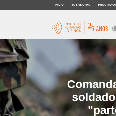
INÍCIO
SOBRE O IHU
PROGRAMA
Comandan
soldados
"part