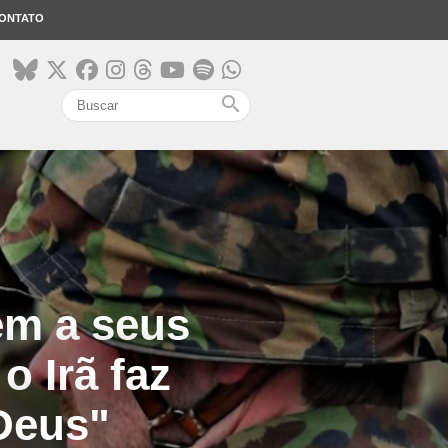
ONTATO
search
em a seus
o Irã faz
 Deus"