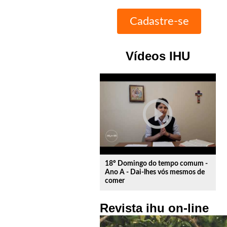
Vídeos IHU
play_circle_outline
18º Domingo do tempo comum -
Ano A - Dai-lhes vós mesmos de
comer
Revista ihu on-line