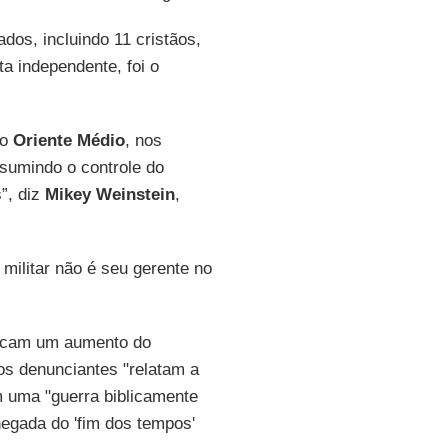
dos, incluindo 11 cristãos,
sta independente, foi o
no
Oriente
Médio
, nos
ssumindo o controle do
”, diz
Mikey Weinstein
,
militar não é seu gerente no
dicam um aumento do
os denunciantes "relatam a
 uma "guerra biblicamente
hegada do 'fim dos tempos'