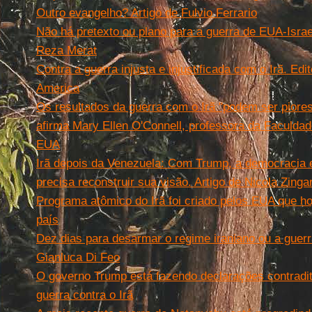
Outro evangelho? Artigo de Fulvio Ferrario
Não há pretexto ou plano para a guerra de EUA-Israel
Reza Merat
Contra a guerra injusta e injustificada com o Irã. Edit
America
Os resultados da guerra com o Irã "podem ser piores
afirma Mary Ellen O'Connell, professora da Faculdad
EUA
Irã depois da Venezuela: Com Trump, a democracia 
precisa reconstruir sua visão. Artigo de Nicola Zingar
Programa atômico do Irã foi criado pelos EUA que ho
país
Dez dias para desarmar o regime iraniano ou a guerr
Gianluca Di Feo
O governo Trump está fazendo declarações contradit
guerra contra o Irã