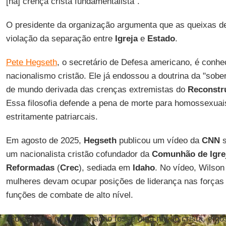
[na] crença cristã fundamentalista".
O presidente da organização argumenta que as queixas 
violação da separação entre
Igreja
e
Estado
.
Pete Hegseth
, o secretário de Defesa americano, é conhe
nacionalismo cristão. Ele já endossou a doutrina da "sobe
de mundo derivada das crenças extremistas do
Reconstr
Essa filosofia defende a pena de morte para homossexuais 
estritamente patriarcais.
Em agosto de 2025,
Hegseth
publicou um vídeo da
CNN
s
um nacionalista cristão cofundador da
Comunhão de Igre
Reformadas
(
Crec
), sediada em
Idaho
. No vídeo, Wilson
mulheres devam ocupar posições de liderança nas força
funções de combate de alto nível.
"Eu gostaria que esta nação fosse uma nação cristã, e go