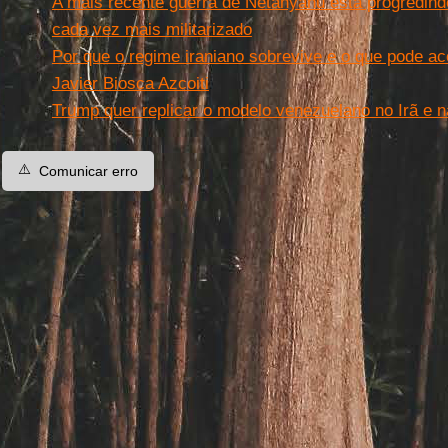
A mais recente guerra de Netanyahu está progredin
cada vez mais militarizado
Por que o regime iraniano sobrevive e o que pode ac
Javier Biosca Azcoiti
Trump quer replicar o modelo venezuelano no Irã e n
⚠️
Comunicar erro