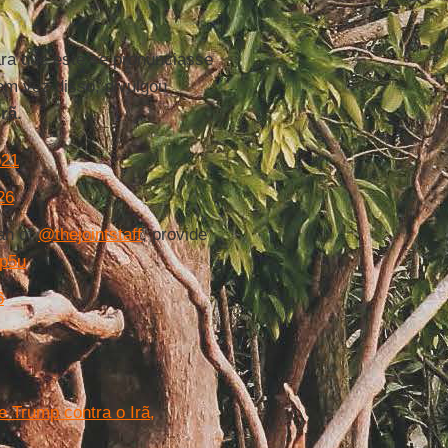
ra que este se pronunciasse
m vez disso, divulgou
Irã
.
p21
26
an of
@thejointstaff
, provide
3p5u
6
 Trump contra o Irã,