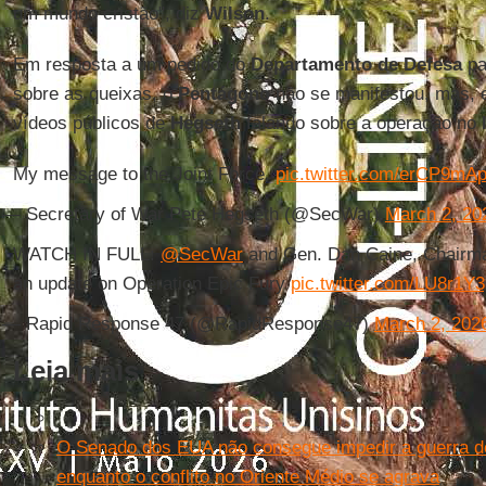
um mundo cristão", diz
Wilson
.
Em resposta a um pedido do
Departamento de Defesa
pa
sobre as queixas, o
Pentágono
não se manifestou, mas, e
vídeos públicos de
Hegseth
falando sobre a operação no
My message to the Joint Force.
pic.twitter.com/erCP9mA
— Secretary of War Pete Hegseth (@SecWar)
March 2, 20
WATCH IN FULL:
@SecWar
and Gen. Dan Caine, Chairm
an update on Operation Epic Fury
pic.twitter.com/LU8r1Y
— Rapid Response 47 (@RapidResponse47)
March 2, 202
Leia mais
O Senado dos EUA não consegue impedir a guerra de
enquanto o conflito no Oriente Médio se agrava