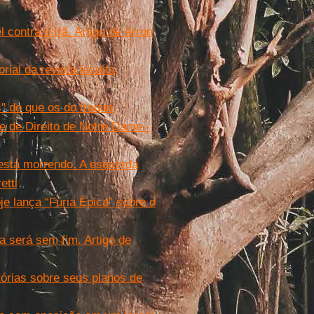
 contra o Irã. Artigo de Arron
orial da revista jesuíta
" do que os do Iraque,
e de Direito de Notre Dame -
está morrendo. A esquerda
etti
je lança “Fúria Épica” sobre o
a será sem fim. Artigo de
órias sobre seus planos de