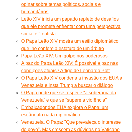
opinar sobre temas políticos, sociais e
humanitários
Leão XIV inicia um papado repleto de desafios
que ele promete enfrentar com uma perspectiva
social e "realista"
O Papa Leão XIV mostra um estilo diplomático
que lhe confere a estatura de um árbitro
Papa Leão XIV: Um golpe nos poderosos
A paz do Papa Leão XIV: É possível a paz nas
condições atuais? Artigo de Leonardo Boff
O Papa Leão XIV condena a invasão dos EUA à
Venezuela e insta Trump a buscar o diálogo
O Papa pede que se respeite “a soberania da
Venezuela” e que se “supere a violência”
Embaixador dos EUA explora o Papa: um
escândalo nada diplomático
Venezuela. O Papa: "Que prevaleça o interesse
do povo". Mas crescem as dúvidas no Vaticano