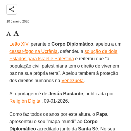
share
10 Janeiro 2026
Leão XIV
, perante o
Corpo
Diplomático
, apelou a um
cessar-fogo na Ucrânia
, defendeu a
solução de dois
Estados para Israel e Palestina
e reiterou que "a
população civil palestiniana tem o direito de viver em
paz na sua própria terra". Apelou também à proteção
dos direitos humanos na
Venezuela
.
A reportagem é de
Jesús
Bastante
, publicada por
Religión Digital
, 09-01-2026.
Como faz todos os anos por esta altura, o
Papa
apresentou o seu "mapa-mundi" ao
Corpo
Diplomático
acreditado junto da
Santa
Sé
. No seu