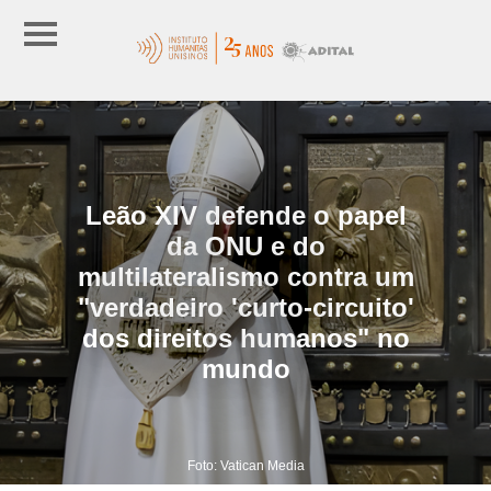
Leão XIV defende o papel
da ONU e do
multilateralismo contra um
"verdadeiro 'curto-circuito'
dos direitos humanos" no
mundo
Foto: Vatican Media