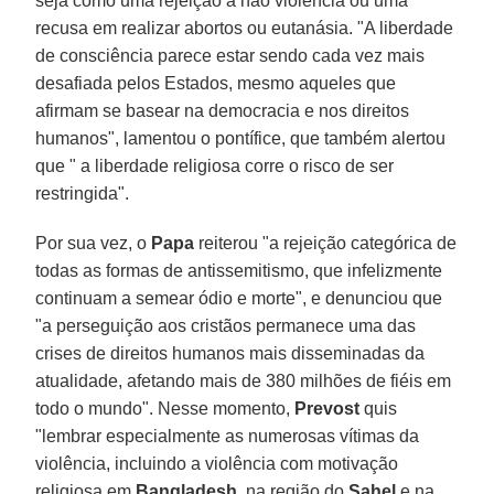
seja como uma rejeição à não violência ou uma
recusa em realizar abortos ou eutanásia. "A liberdade
de consciência parece estar sendo cada vez mais
desafiada pelos Estados, mesmo aqueles que
afirmam se basear na democracia e nos direitos
humanos", lamentou o pontífice, que também alertou
que " a liberdade religiosa corre o risco de ser
restringida".
Por sua vez, o
Papa
reiterou "a rejeição categórica de
todas as formas de antissemitismo, que infelizmente
continuam a semear ódio e morte", e denunciou que
"a perseguição aos cristãos permanece uma das
crises de direitos humanos mais disseminadas da
atualidade, afetando mais de 380 milhões de fiéis em
todo o mundo". Nesse momento,
Prevost
quis
"lembrar especialmente as numerosas vítimas da
violência, incluindo a violência com motivação
religiosa em
Bangladesh
, na região do
Sahel
e na