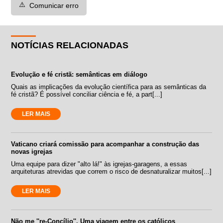
⚠️
Comunicar erro
NOTÍCIAS RELACIONADAS
Evolução e fé cristã: semânticas em diálogo
Quais as implicações da evolução científica para as semânticas da
fé cristã? É possível conciliar ciência e fé, a part[...]
LER MAIS
Vaticano criará comissão para acompanhar a construção das
novas igrejas
Uma equipe para dizer "alto lá!" às igrejas-garagens, a essas
arquiteturas atrevidas que correm o risco de desnaturalizar muitos[...]
LER MAIS
Não me ''re-Concílio''. Uma viagem entre os católicos