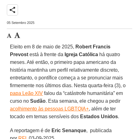
share
05 Setembro 2025
Eleito em 8 de maio de 2025,
Robert Francis
Prevost
está à frente da
Igreja Católica
há quatro
meses. Até então, o primeiro papa americano da
história mantinha um perfil relativamente discreto,
entretanto, o pontífice começa a se pronunciar mais
firmemente nos últimos dias. Nesta quarta-feira (3), o
papa Leão XIV
falou da “catástrofe humanitária” em
curso no
Sudão
. Esta semana, ele chegou a pedir
acolhimento às pessoas LGBTQIA+
, além de ter
tocado em temas sensíveis dos
Estados Unidos
.
A reportagem é de
Eric Senanque
, publicada
por
RFI
, 03-09-2025.