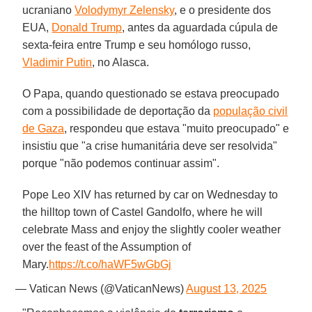
ucraniano
Volodymyr Zelensky
, e o presidente dos
EUA,
Donald Trump
, antes da aguardada cúpula de
sexta-feira entre Trump e seu homólogo russo,
Vladimir Putin
, no Alasca.
O Papa, quando questionado se estava preocupado
com a possibilidade de deportação da
população civil
de Gaza
, respondeu que estava "muito preocupado" e
insistiu que "a crise humanitária deve ser resolvida"
porque "não podemos continuar assim".
Pope Leo XIV has returned by car on Wednesday to
the hilltop town of Castel Gandolfo, where he will
celebrate Mass and enjoy the slightly cooler weather
over the feast of the Assumption of
Mary.
https://t.co/haWF5wGbGj
— Vatican News (@VaticanNews)
August 13, 2025