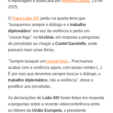
A reportagem é publicada por
Religión Digital
, 13-08-
2025.
O
Papa Leão XIV
pediu na quarta-feira que
"busquemos sempre o diálogo e o
trabalho
diplomático
" em vez da violência e pediu um
"cessar-fogo" na
Ucrânia
, em resposta a perguntas
de jornalistas ao chegar a
Castel Gandolfo
, onde
passará mais umas férias.
"Sempre busquei um
cessar-fogo
... Precisamos
acabar com a violência agora, com tantas mortes (...)
É por isso que devemos sempre buscar o diálogo, o
trabalho diplomático
, não a violência", disse o
pontífice aos jornalistas.
As declarações de
Leão XIV
foram feitas em resposta
a perguntas sobre a recente videoconferência entre
os líderes da
União Europeia
, o presidente