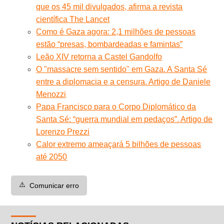
que os 45 mil divulgados, afirma a revista
científica The Lancet
Como é Gaza agora: 2,1 milhões de pessoas
estão “presas, bombardeadas e famintas”
Leão XIV retorna a Castel Gandolfo
O "massacre sem sentido" em Gaza. A Santa Sé
entre a diplomacia e a censura. Artigo de Daniele
Menozzi
Papa Francisco para o Corpo Diplomático da
Santa Sé: “guerra mundial em pedaços”. Artigo de
Lorenzo Prezzi
Calor extremo ameaçará 5 bilhões de pessoas
até 2050
⚠️
Comunicar erro