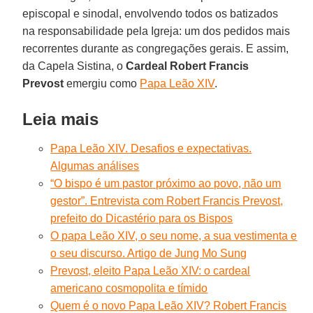
episcopal e sinodal, envolvendo todos os batizados
na responsabilidade pela Igreja: um dos pedidos mais
recorrentes durante as congregações gerais. E assim,
da Capela Sistina, o
Cardeal Robert Francis
Prevost
emergiu como
Papa Leão XIV
.
Leia mais
Papa Leão XIV. Desafios e expectativas.
Algumas análises
“O bispo é um pastor próximo ao povo, não um
gestor”. Entrevista com Robert Francis Prevost,
prefeito do Dicastério para os Bispos
O papa Leão XIV, o seu nome, a sua vestimenta e
o seu discurso. Artigo de Jung Mo Sung
Prevost, eleito Papa Leão XIV: o cardeal
americano cosmopolita e tímido
Quem é o novo Papa Leão XIV? Robert Francis