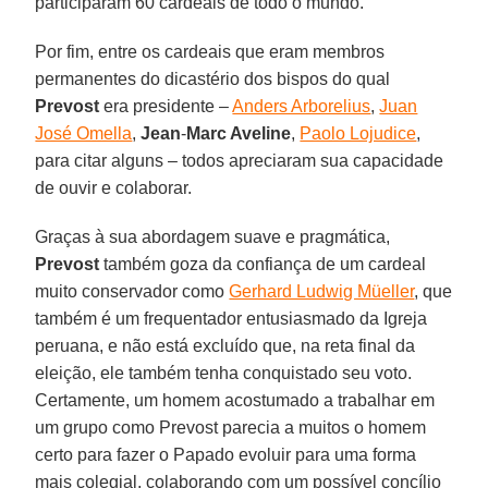
participaram 60 cardeais de todo o mundo.
Por fim, entre os cardeais que eram membros
permanentes do dicastério dos bispos do qual
Prevost
era presidente –
Anders Arborelius
,
Juan
José Omella
,
Jean
-
Marc Aveline
,
Paolo Lojudice
,
para citar alguns – todos apreciaram sua capacidade
de ouvir e colaborar.
Graças à sua abordagem suave e pragmática,
Prevost
também goza da confiança de um cardeal
muito conservador como
Gerhard Ludwig Müeller
, que
também é um frequentador entusiasmado da Igreja
peruana, e não está excluído que, na reta final da
eleição, ele também tenha conquistado seu voto.
Certamente, um homem acostumado a trabalhar em
um grupo como Prevost parecia a muitos o homem
certo para fazer o Papado evoluir para uma forma
mais colegial, colaborando com um possível concílio