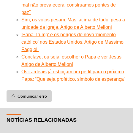
mal não prevalecerá, construamos pontes de
paz"
Sim, os votos pesam. Mas, acima de tudo, pesa a
unidade da Igreja. Artigo de Alberto Melloni
'Papa Trump' e os perigos do novo 'momento
católico' nos Estados Unidos. Artigo de Massimo
Faggioli
Conclave, ou seja: escolher o Papa e ver Jesus.
Artigo de Alberto Melloni
Os cardeais já esboçam um perfil para o próximo
Papa: “Que seja profético, símbolo de esperança”
⚠️
Comunicar erro
NOTÍCIAS RELACIONADAS