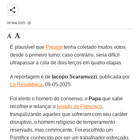
share
09 Mai 2025
É plausível que
Prevost
tenha coletado muitos votos
desde o primeiro turno: caso contrário, seria difícil
ultrapassar a cota de dois terços em quatro etapas
A reportagem é de
Iacopo Scaramuzzi
, publicada por
La Repubblica
, 09-05-2025.
Foi eleito o homem do consenso, o
Papa
que sabe
recolher e relançar o
legado de Francisco
,
tranquilizando aqueles que sofreram com seu caráter
disruptivo, o homem religioso de temperamento
reservado, mas convincente. Foi escolhido um
Pontífice conhecido por ser um trabalhador esforçado,