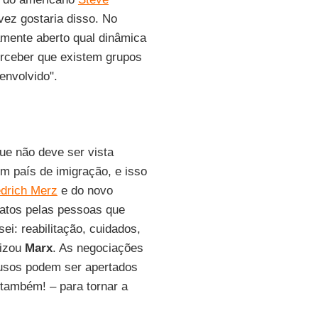
vez gostaria disso. No
amente aberto qual dinâmica
rceber que existem grupos
envolvido".
e não deve ser vista
 país de imigração, e isso
edrich Merz
e do novo
ratos pelas pessoas que
sei: reabilitação, cuidados,
tizou
Marx
. As negociações
fusos podem ser apertados
também! – para tornar a