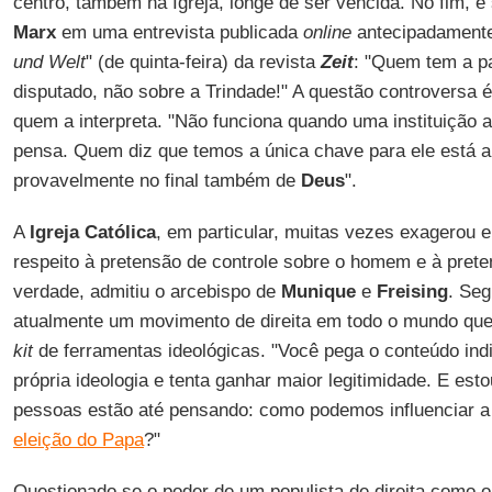
centro, também na Igreja, longe de ser vencida. No fim, é
Marx
em uma entrevista publicada
online
antecipadamente
und Welt
" (de quinta-feira) da revista
Zeit
: "Quem tem a pa
disputado, não sobre a Trindade!" A questão controversa 
quem a interpreta. "Não funciona quando uma instituição 
pensa. Quem diz que temos a única chave para ele está a
provavelmente no final também de
Deus
".
A
Igreja Católica
, em particular, muitas vezes exagerou e
respeito à pretensão de controle sobre o homem e à preten
verdade, admitiu o arcebispo de
Munique
e
Freising
. Seg
atualmente um movimento de direita em todo o mundo que
kit
de ferramentas ideológicas. "Você pega o conteúdo ind
própria ideologia e tenta ganhar maior legitimidade. E es
pessoas estão até pensando: como podemos influenciar a d
eleição do Papa
?"
Questionado se o poder de um populista de direita como 