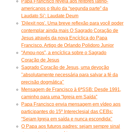
Papa Francisco revela aos reitores latino-
americanos o título da “segunda parte” da
Laudato Si’: Laudate Deum
'Dilexit nos'. Uma breve reflexão para você poder
contemplar ainda mais O Sagrado Coração de
Jesus através da nova Encíclica do Papa
Francisco. Artigo de Orlando Polidoro Junior
“Amou-nos”, a encíclica sobre o Sagrado
Coração de Jesus
Sagrado Coração de Jesus, uma devoção
"absolutamente necessária para salvar a fé da
precisão dogmática"
Mensagem de Francisco à 6ªSSB: Desde 1991,
caminho para uma “Igreja em Saída”
Papa Francisco envia mensagem em vídeo aos
participantes do 15º Intereclesial das CEBs:
“Sejam Igreja em saída e nunca escondida"
O Papa aos futuros padres: sejam sempre sinal