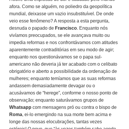
afora. Como se alguém, no poliedro da geopolítica
mundial, deixasse um vazio insubstituível. De onde
veio esse fenômeno? A resposta a esta pergunta,
desnuda o papado de
Francisco
. Enquanto nós
vivíamos preocupados, se ele avançava muito ou
impedia reformas e nos confrontávamos com atitudes
aparentemente contraditórias em seu modo de agir;
enquanto nos questionávamos se o papa sul-
americano não deveria já ter acabado com o celibato
obrigatório e aberto a possibilidade da ordenação de
mulheres; enquanto temíamos que as suas reformas
andassem demasiadamente devagar ou o
acusávamos de “herege”, conforme o nosso ponto de
observação; enquanto saturávamos grupos de
Whatsapp
com mensagens pró ou contra o bispo de
Roma
, ei-lo emergindo na sua morte bem acima e
longe das nossas elocubrações, tantas vezes
estéreis! O povo, que “às vezes também sabe aonde