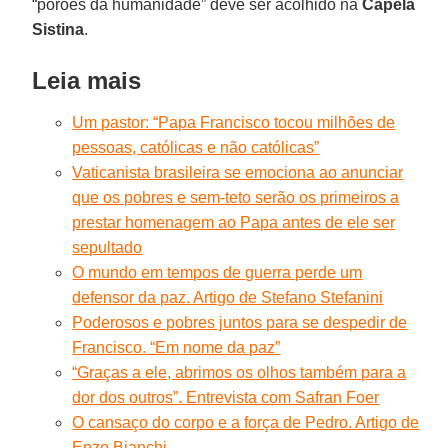
“porões da humanidade” deve ser acolhido na
Capela
Sistina
.
Leia mais
Um pastor: “Papa Francisco tocou milhões de
pessoas, católicas e não católicas”
Vaticanista brasileira se emociona ao anunciar
que os pobres e sem-teto serão os primeiros a
prestar homenagem ao Papa antes de ele ser
sepultado
O mundo em tempos de guerra perde um
defensor da paz. Artigo de Stefano Stefanini
Poderosos e pobres juntos para se despedir de
Francisco. “Em nome da paz”
“Graças a ele, abrimos os olhos também para a
dor dos outros”. Entrevista com Safran Foer
O cansaço do corpo e a força de Pedro. Artigo de
Enzo Bianchi