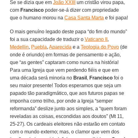
Se se dizia que em
João XXIII
um cristão virou papa,
com
Francisco
poder-se-á dizer com propriedade
que o humano morou na
Casa Santa Marta
e foi papa!
O mais genuíno legado deste papa “do fim do mundo”
foi a sua capacidade de traduzir o
Vaticano II
,
Medellin
,
Puebla
,
Aparecida
e a
Teologia do Povo
(de
onde é oriundo) em formas de pensamento e ação,
que “as gentes” captaram como nunca na história!
Para uma Igreja que vem perdendo fiéis e que em
uma década será minoria no
Brasil
,
Francisco
foi o
seu maior presente! Todos esperamos que seja um
papado tão paradigmático, que aos futuros papas se
imponha como trilho, por onde a Igreja “semper
reformanda” deslize junto aos simples, a “quem foram
reveladas as coisas, escondidas aos doutos” (Mt 11,
25-27). Os cardeais eleitores não estarão em contato
com o mundo externo; mas, o clamor que vem dos