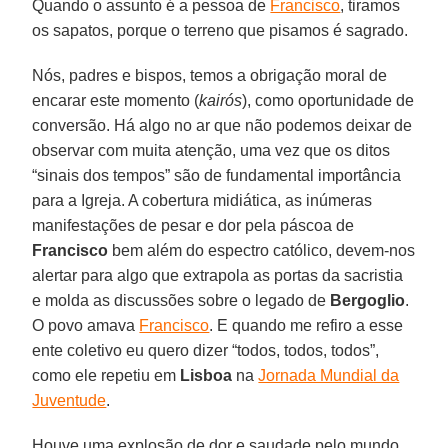
Quando o assunto é a pessoa de
Francisco
, tiramos
os sapatos, porque o terreno que pisamos é sagrado.
Nós, padres e bispos, temos a obrigação moral de
encarar este momento (
kairós
), como oportunidade de
conversão. Há algo no ar que não podemos deixar de
observar com muita atenção, uma vez que os ditos
“sinais dos tempos” são de fundamental importância
para a Igreja. A cobertura midiática, as inúmeras
manifestações de pesar e dor pela páscoa de
Francisco
bem além do espectro católico, devem-nos
alertar para algo que extrapola as portas da sacristia
e molda as discussões sobre o legado de
Bergoglio
.
O povo amava
Francisco
. E quando me refiro a esse
ente coletivo eu quero dizer “todos, todos, todos”,
como ele repetiu em
Lisboa
na
Jornada Mundial da
Juventude
.
Houve uma explosão de dor e saudade pelo mundo