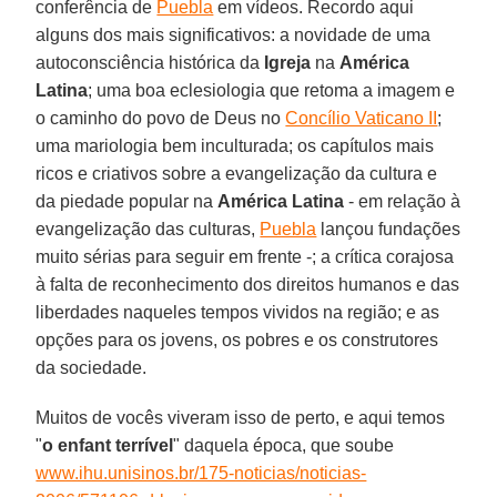
conferência de
Puebla
em vídeos. Recordo aqui
alguns dos mais significativos: a novidade de uma
autoconsciência histórica da
Igreja
na
América
Latina
; uma boa eclesiologia que retoma a imagem e
o caminho do povo de Deus no
Concílio Vaticano II
;
uma mariologia bem inculturada; os capítulos mais
ricos e criativos sobre a evangelização da cultura e
da piedade popular na
América Latina
- em relação à
evangelização das culturas,
Puebla
lançou fundações
muito sérias para seguir em frente -; a crítica corajosa
à falta de reconhecimento dos direitos humanos e das
liberdades naqueles tempos vividos na região; e as
opções para os jovens, os pobres e os construtores
da sociedade.
Muitos de vocês viveram isso de perto, e aqui temos
"
o enfant terrível
" daquela época, que soube
www.ihu.unisinos.br/175-noticias/noticias-