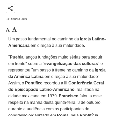
share
04 Outubro 2019
Um passo fundamental no caminho da
Igreja Latino-
Americana
em direção à sua maturidade.
"
Puebla
lançou fundações muito sérias para seguir
em frente" sobre a "
evangelização das culturas
" e
representou "um passo à frente no caminho da
Igreja
da América Latina
em direção à sua maturidade".
Assim, o
Pontífice
recordou a
III Conferência Geral
do Episcopado Latino-Americano
, realizada na
cidade mexicana em 1979.
Francisco
falou a esse
respeito na manhã desta quinta-feira, 3 de outubro,
durante a audiência com os participantes do
congresso organizado em
Roma
, pela
Pontifícia