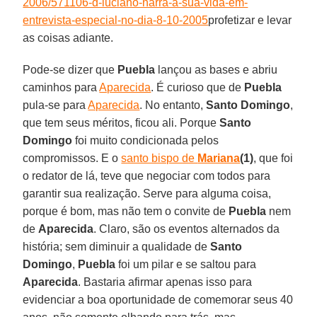
2006/571106-d-luciano-narra-a-sua-vida-em-
entrevista-especial-no-dia-8-10-2005
profetizar e levar
as coisas adiante.
Pode-se dizer que
Puebla
lançou as bases e abriu
caminhos para
Aparecida
. É curioso que de
Puebla
pula-se para
Aparecida
. No entanto,
Santo Domingo
,
que tem seus méritos, ficou ali. Porque
Santo
Domingo
foi muito condicionada pelos
compromissos. E o
santo bispo de
Mariana
(1)
, que foi
o redator de lá, teve que negociar com todos para
garantir sua realização. Serve para alguma coisa,
porque é bom, mas não tem o convite de
Puebla
nem
de
Aparecida
. Claro, são os eventos alternados da
história; sem diminuir a qualidade de
Santo
Domingo
,
Puebla
foi um pilar e se saltou para
Aparecida
. Bastaria afirmar apenas isso para
evidenciar a boa oportunidade de comemorar seus 40