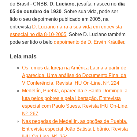
do Brasil - CNBB.
D. Luciano
, jesuíta, nasceu no
dia
05 de outubro de 1930
. Sobre sua vida, pode ser
lido o seu depoimento publicado em 2005, na
entrevista
D. Luciano narra a sua vida em entrevista
especial no dia 8-10-2005
. Sobre D. Luciano também
pode ser lido o belo
depoimento de D. Erwin Kräutler
.
Leia mais
Os rumos da Igreja na América Latina a partir de
Aparecida. Uma análise do Documento Final da
V Conferência. Revista IHU On-Line, Nº. 224
Medellín, Puebla, Aparecida e Santo Domingo: a
luta pelos pobres e pela libertação. Entrevista
especial com Paulo Suess. Revista IHU On-Line,
Nº. 267
Nas pegadas de Medellín, as opções de Puebla.
Entrevista especial João Batista Libânio. Revista
IHU On-Line, Nº. 264