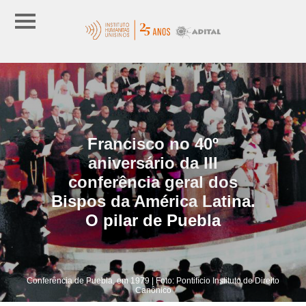
Francisco no 40º
aniversário da III
conferência geral dos
Bispos da América Latina.
O pilar de Puebla
Conferência de Puebla, em 1979 | Foto: Pontifício Instituto de Direito
Canônico