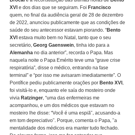
XVI
e dos dias que se seguiram. Foi
Francisco
quem, no final da audiência geral de 28 de dezembro
de 2022, anunciou publicamente que as condições de
saúde do seu antecessor estavam piorando. “
Bento
XVI
estava muito bem no Natal, tanto que o seu
secretário,
Georg Gaenswein
, tinha ido para a
Alemanha
no dia anterior”, recorda o Papa. Mas
naquela noite o Papa Emérito teve uma “grave crise
respiratória”, disse o médico, entrando na fase
terminal” e “por isso me avisaram imediatamente”. O
Pontífice pediu publicamente orações por
Bento XVI
,
foi visitá-lo e, enquanto ele saía do mosteiro onde
vivia
Ratzinger
, “uma das enfermeiras me
acompanhou, e um dos médicos que estavam no
mosteiro lhe disse: “Você é uma espiã", acusando-a
em tom depreciativo". Porque, comenta o Papa, "a
mentalidade dos médicos era manter tudo fechado.