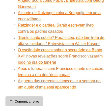
Angelo Scola como Papa”. Entrevista com Georg
Gänswein
A morte de Ratzinger coloca Bergoglio em uma
encruzilhada
Ratzinger e o cardeal Sarah escrevem livro
contra os padres casados
“Bento santo súbito? Para o céu, não tem trem de
alta velocidade.” Entrevista com Walter Kasper
O escândalo cresce sobre o secretário de Bento
XVI: novas revelações sobre Francisco vazaram
logo no dia do funeral
Após o funeral e com Francisco diante do caixão,
termina a era dos 'dois papas'
A guerra das correntes começou e a sombra de
um duplo cisma está aparecendo
⚠️
Comunicar erro