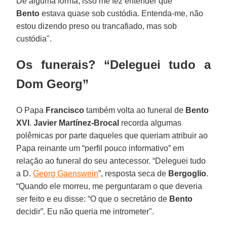
De alguma forma, isso me fez entender que
Bento
estava quase sob custódia. Entenda-me, não
estou dizendo preso ou trancafiado, mas sob
custódia".
Os funerais? “Deleguei tudo a
Dom Georg”
O Papa
Francisco
também volta ao funeral de
Bento
XVI
.
Javier Martínez-Brocal
recorda algumas
polêmicas por parte daqueles que queriam atribuir ao
Papa reinante um “perfil pouco informativo” em
relação ao funeral do seu antecessor. “Deleguei tudo
a D.
Georg Gaenswein
”, resposta seca de
Bergoglio
.
“Quando ele morreu, me perguntaram o que deveria
ser feito e eu disse: “O que o secretário de
Bento
decidir”. Eu não queria me intrometer".