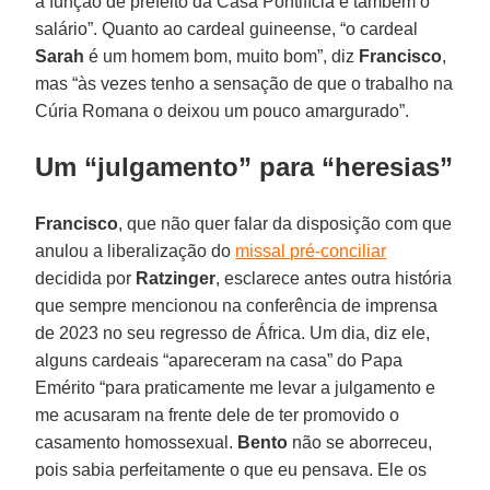
a função de prefeito da Casa Pontifícia e também o
salário”. Quanto ao cardeal guineense, “o cardeal
Sarah
é um homem bom, muito bom”, diz
Francisco
,
mas “às vezes tenho a sensação de que o trabalho na
Cúria Romana o deixou um pouco amargurado”.
Um “julgamento” para “heresias”
Francisco
, que não quer falar da disposição com que
anulou a liberalização do
missal pré-conciliar
decidida por
Ratzinger
, esclarece antes outra história
que sempre mencionou na conferência de imprensa
de 2023 no seu regresso de África. Um dia, diz ele,
alguns cardeais “apareceram na casa” do Papa
Emérito “para praticamente me levar a julgamento e
me acusaram na frente dele de ter promovido o
casamento homossexual.
Bento
não se aborreceu,
pois sabia perfeitamente o que eu pensava. Ele os