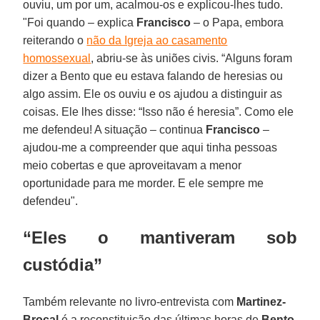
ouviu, um por um, acalmou-os e explicou-lhes tudo.
"Foi quando – explica
Francisco
– o Papa, embora
reiterando o
não da Igreja ao casamento
homossexual
, abriu-se às uniões civis. “Alguns foram
dizer a Bento que eu estava falando de heresias ou
algo assim. Ele os ouviu e os ajudou a distinguir as
coisas. Ele lhes disse: “Isso não é heresia”. Como ele
me defendeu! A situação – continua
Francisco
–
ajudou-me a compreender que aqui tinha pessoas
meio cobertas e que aproveitavam a menor
oportunidade para me morder. E ele sempre me
defendeu".
“Eles o mantiveram sob
custódia”
Também relevante no livro-entrevista com
Martinez-
Brocal
é a reconstituição das últimas horas de
Bento