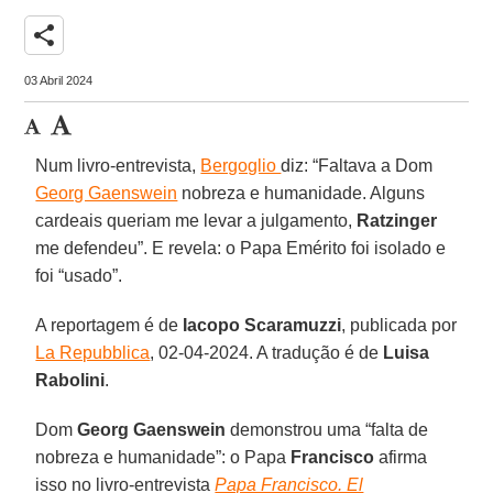
share
03 Abril 2024
Num livro-entrevista,
Bergoglio
diz: “Faltava a Dom
Georg Gaenswein
nobreza e humanidade. Alguns
cardeais queriam me levar a julgamento,
Ratzinger
me defendeu”. E revela: o Papa Emérito foi isolado e
foi “usado”.
A reportagem é de
Iacopo Scaramuzzi
, publicada por
La Repubblica
, 02-04-2024. A tradução é de
Luisa
Rabolini
.
Dom
Georg Gaenswein
demonstrou uma “falta de
nobreza e humanidade”: o Papa
Francisco
afirma
isso no livro-entrevista
Papa Francisco. El