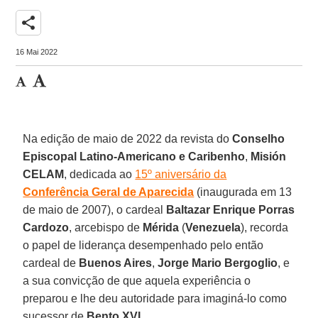
share
16 Mai 2022
Na edição de maio de 2022 da revista do
Conselho
Episcopal Latino-Americano e Caribenho
,
Misión
CELAM
, dedicada ao
15º aniversário da
Conferência Geral de Aparecida
(inaugurada em 13
de maio de 2007), o cardeal
Baltazar Enrique Porras
Cardozo
, arcebispo de
Mérida
(
Venezuela
), recorda
o papel de liderança desempenhado pelo então
cardeal de
Buenos Aires
,
Jorge Mario Bergoglio
, e
a sua convicção de que aquela experiência o
preparou e lhe deu autoridade para imaginá-lo como
sucessor de
Bento XVI
.