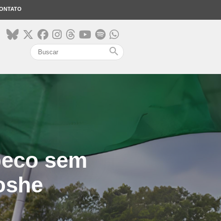
ONTATO
search
beco sem
oshe