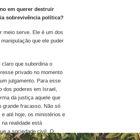
rno em querer destruir
a sobrevivência política?
r meio serve. Ele é um dos
r manipulação que ele puder
 claro que subordina o
teresse privado no momento
 um julgamento. Para esse
o dos poderes em Israel,
orma da justiça aquele que
o grande fracasso. Não só
até hoje, os ministérios e
 na realidade está
ue a sociedade civil. O
 tentando salvar a sua pele.