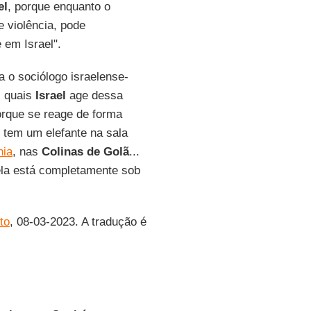
el
, porque enquanto o
 violência, pode
 em Israel".
a o sociólogo israelense-
s quais
Israel
age dessa
orque se reage de forma
e tem um elefante na sala
nia
, nas
Colinas de Golã
...
ela está completamente sob
to
, 08-03-2023. A tradução é