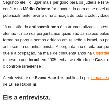
Segundo ele, "o lugar mais perigoso para os judeus é
Isra
conflito no
Médio Oriente
for conduzido com esse nível de
potencialmente levar a uma ameaça de toda a coletividade
"A questão do
antissemitismo
é instrumentalizada - atest
alemão -: não nos perguntamos quais são as razões pela
forma ou porque somos críticos em relação a Israel, ou p
antissemita ou antissionista. A pergunta não é feita porqu
que é a ocupação, há mais de cinquenta anos na
Cisjordâ
e mesmo que
Israel
em 2005 tenha se retirado de
Gaza
, 
o controle israelense".
A entrevista é de
Sveva Haertter
, publicada por
Il manifes
de
Luisa Rabolini
.
Eis a entrevista.