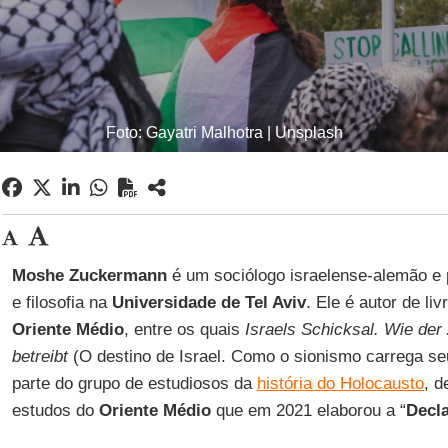
Foto: Gayatri Malhotra | Unsplash
Moshe Zuckermann
é um sociólogo israelense-alemão e p
e filosofia na
Universidade de Tel Aviv
. Ele é autor de liv
Oriente Médio
, entre os quais
Israels Schicksal. Wie de
betreibt
(O destino de Israel. Como o sionismo carrega seu
parte do grupo de estudiosos da
história do Holocausto
, d
estudos do
Oriente Médio
que em 2021 elaborou a “
Decl