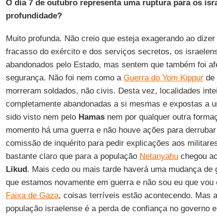
O dia 7 de outubro representa uma ruptura para os isr
profundidade?
Muito profunda. Não creio que esteja exagerando ao dizer
fracasso do exército e dos serviços secretos, os israele
abandonados pelo Estado, mas sentem que também foi afe
segurança. Não foi nem como a
Guerra do Yom Kippur
de 
morreram soldados, não civis. Desta vez, localidades int
completamente abandonadas a si mesmas e expostas a u
sido visto nem pelo
Hamas
nem por qualquer outra formaçã
momento há uma guerra e não houve ações para derrubar 
comissão de inquérito para pedir explicações aos militare
bastante claro que para a população
Netanyahu
chegou ao 
Likud
. Mais cedo ou mais tarde haverá uma mudança de 
que estamos novamente em guerra e não sou eu que vou c
Faixa de Gaza
, coisas terríveis estão acontecendo. Mas a
população israelense é a perda de confiança no governo e