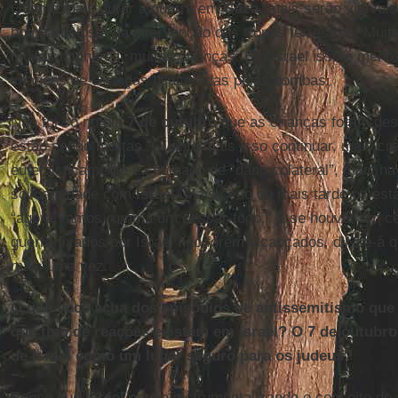
Quanto mais durar a guerra em
Gaza
, mais serão visívei
bombardeios e da intervenção das tropas terrestres. Muit
muitas mulheres, muitas crianças. Em Israel isso é meno
imagens de crianças dilaceradas pelas bombas.
Não foi só no dia
7 de outubro
que as crianças foram de
estão sendo mortas. Quanto mais isso continuar, mais cr
eufemisticamente é chamado de “dano colateral”, mais ha
solidariedade com
Israel
. Mais cedo ou mais tarde os es
“agora vamos rumo a um cessar-fogo." E se houver um ces
guerra fixados por Israel não forem alcançados, dir-se-á 
mais uma vez.
O que você acha dos episódios de antissemitismo qu
que tipo de reações existem em Israel? O 7 de outubro
de Israel como um lugar seguro para os judeus?
Penso que
Israel
esteja instrumentalizando o conceito de