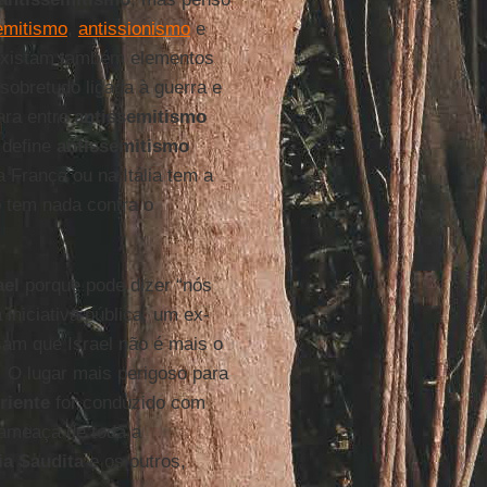
emitismo
,
antissionismo
e
 existam também elementos
 sobretudo ligada à guerra e
lara entre
antissemitismo
 define
antissemitismo
 França ou na Itália tem a
 tem nada contra o
ael
porque pode dizer “nós
iniciativa pública, um ex-
sam que Israel não é mais o
. O lugar mais perigoso para
riente
for conduzido com
 ameaça de toda a
ia Saudita
e os outros,