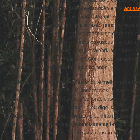
também que esteja ligado à falta de distinção entre
antiss
crítica a
Israel
. É possível que quando
Israel
é criticado
de antissemitismo, mas creio que a razão principal esteja
à reação que Israel teve. É preciso fazer uma distinção c
em que se é categoricamente contra os judeus e o que se
ligado a Israel
. O que o judeu em Nova York ou o judeu na
ver com o que Israel está fazendo? Além disso,
Israel
não
antissemitismo. Venho dizendo isso há anos.
Quando há
antissemitismo
no exterior, é melhor para
Isr
somos o lugar mais seguro". Há poucos dias, durante uma 
general disse: "Conheço milhares de israelenses que pen
lugar mais seguro para os judeus”, e eu digo isso há anos
os judeus é
Israel
, porque enquanto o conflito no
Médio O
esse nível de violência, pode potencialmente levar a uma
coletividade em Israel. Os estados vizinhos, o
Irã
, a
Aráb