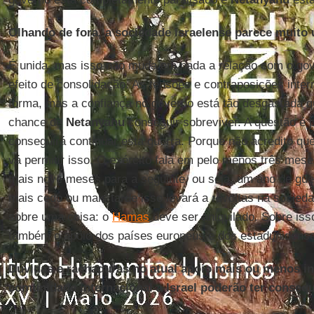
Olhando de fora, a sociedade israelense parece muito
É unida, mas isso não muda em nada a relação com o gov
efeito de consolidação. As tensões e contraposições inte
forma, mas a confiança no governo está tão desgastada 
chance de
Netanyahu
conseguir sobreviver. A questão é 
conseguirá continuar esta guerra. Porque não acredito qu
vá permitir isso. O exército fala em pelo menos três mese
mais nove meses para a seguinte, ou seja, um ano de guer
mais cedo ou mais tarde isso levará a revoltas na socied
sobre uma coisa: o
Hamas
deve ser aniquilado. Sobre is
também o apoio dos países europeus e dos estadunidens
Dúvidas e rachaduras no atual apoio mais ou menos in
comunidade internacional a Israel poderão ter conseq