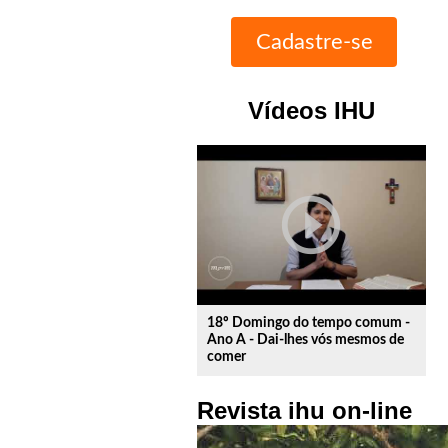
Vídeos IHU
play_circle_outline
18º Domingo do tempo comum -
Ano A - Dai-lhes vós mesmos de
comer
Revista ihu on-line