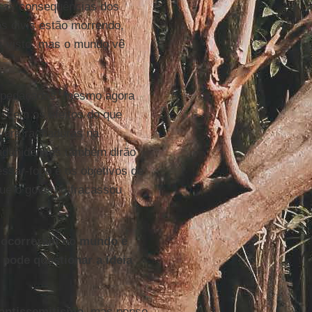
s as consequências dos
os civis estão morrendo,
s visto, mas o mundo vê
spedaçadas, mesmo agora
escem os efeitos do que
verá rachaduras na
tadunidenses também dirão
sar-fogo e os objetivos de
que o governo fracassou
e ocorreram no mundo e
 pode questionar a ideia
antissemitismo
, mas penso