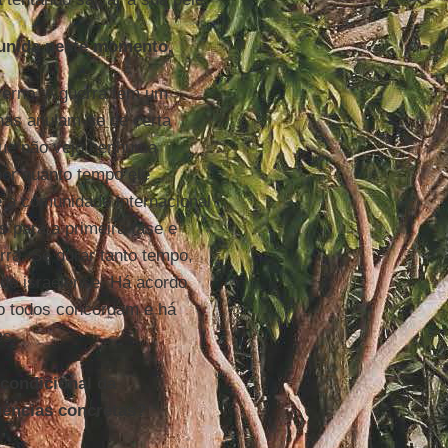
 unida neste momento.
erno. A guerra tem um
rnas anulam-se de certa
que não vejo nenhuma
por quanto tempo ele
e a comunidade internacional
s para a primeira fase e
ra. Se durar tanto tempo,
ade israelense. Há acordo
so todos concordam e há
es.
condicional da
uências concretas?