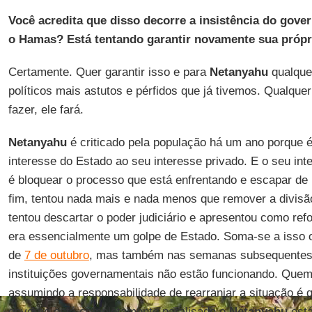
Você acredita que disso decorre a insistência do gove
o Hamas? Está tentando garantir novamente sua própri
Certamente. Quer garantir isso e para
Netanyahu
qualque
políticos mais astutos e pérfidos que já tivemos. Qualque
fazer, ele fará.
Netanyahu
é criticado pela população há um ano porque é
interesse do Estado ao seu interesse privado. E o seu in
é bloquear o processo que está enfrentando e escapar de
fim, tentou nada mais e nada menos que remover a divisã
tentou descartar o poder judiciário e apresentou como ref
era essencialmente um golpe de Estado. Soma-se a isso 
de
7 de outubro
, mas também nas semanas subsequentes e 
instituições governamentais não estão funcionando. Quem
assumindo a responsabilidade de rearranjar a situação é q
governo está completamente paralisado e
Netanyahu
está