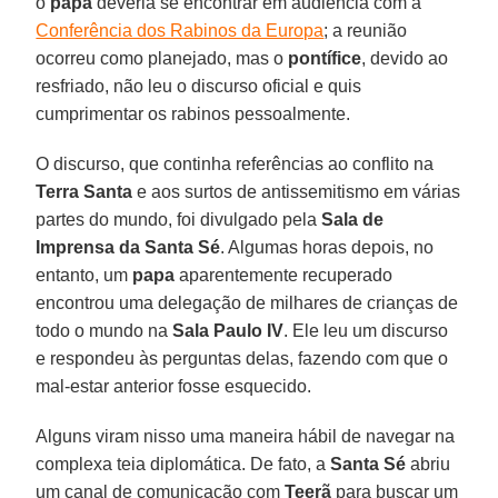
o
papa
deveria se encontrar em audiência com a
Conferência dos Rabinos da Europa
; a reunião
ocorreu como planejado, mas o
pontífice
, devido ao
resfriado, não leu o discurso oficial e quis
cumprimentar os rabinos pessoalmente.
O discurso, que continha referências ao conflito na
Terra Santa
e aos surtos de antissemitismo em várias
partes do mundo, foi divulgado pela
Sala de
Imprensa da Santa Sé
. Algumas horas depois, no
entanto, um
papa
aparentemente recuperado
encontrou uma delegação de milhares de crianças de
todo o mundo na
Sala Paulo IV
. Ele leu um discurso
e respondeu às perguntas delas, fazendo com que o
mal-estar anterior fosse esquecido.
Alguns viram nisso uma maneira hábil de navegar na
complexa teia diplomática. De fato, a
Santa Sé
abriu
um canal de comunicação com
Teerã
para buscar um