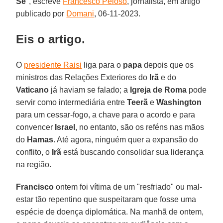
Sé
", escreve
Francesco Peloso
, jornalista, em artigo
publicado por
Domani
, 06-11-2023.
Eis o artigo.
O
presidente Raisi
liga para o
papa
depois que os
ministros das Relações Exteriores do
Irã
e do
Vaticano
já haviam se falado; a
Igreja de Roma
pode
servir como intermediária entre
Teerã
e
Washington
para um cessar-fogo, a chave para o acordo e para
convencer
Israel
, no entanto, são os reféns nas mãos
do
Hamas
. Até agora, ninguém quer a expansão do
conflito, o
Irã
está buscando consolidar sua liderança
na região.
Francisco
ontem foi vítima de um "resfriado" ou mal-
estar tão repentino que suspeitaram que fosse uma
espécie de doença diplomática. Na manhã de ontem,