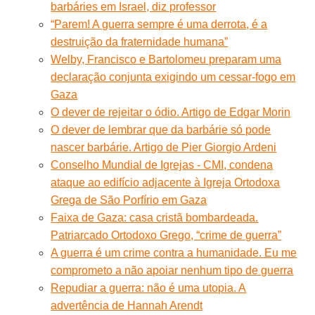
barbáries em Israel, diz professor
“Parem! A guerra sempre é uma derrota, é a
destruição da fraternidade humana”
Welby, Francisco e Bartolomeu preparam uma
declaração conjunta exigindo um cessar-fogo em
Gaza
O dever de rejeitar o ódio. Artigo de Edgar Morin
O dever de lembrar que da barbárie só pode
nascer barbárie. Artigo de Pier Giorgio Ardeni
Conselho Mundial de Igrejas - CMI, condena
ataque ao edifício adjacente à Igreja Ortodoxa
Grega de São Porfírio em Gaza
Faixa de Gaza: casa cristã bombardeada.
Patriarcado Ortodoxo Grego, “crime de guerra”
A guerra é um crime contra a humanidade. Eu me
comprometo a não apoiar nenhum tipo de guerra
Repudiar a guerra: não é uma utopia. A
advertência de Hannah Arendt