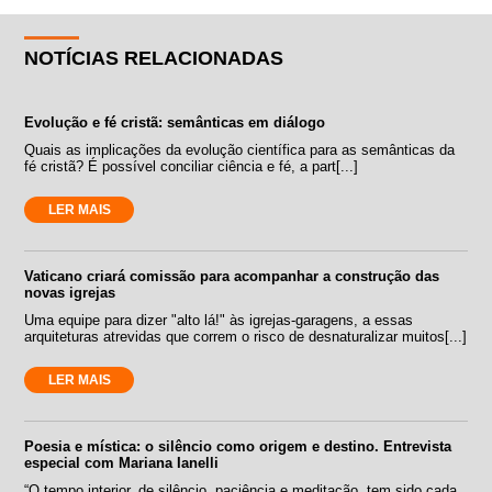
NOTÍCIAS RELACIONADAS
Evolução e fé cristã: semânticas em diálogo
Quais as implicações da evolução científica para as semânticas da
fé cristã? É possível conciliar ciência e fé, a part[...]
LER MAIS
Vaticano criará comissão para acompanhar a construção das
novas igrejas
Uma equipe para dizer "alto lá!" às igrejas-garagens, a essas
arquiteturas atrevidas que correm o risco de desnaturalizar muitos[...]
LER MAIS
Poesia e mística: o silêncio como origem e destino. Entrevista
especial com Mariana Ianelli
“O tempo interior, de silêncio, paciência e meditação, tem sido cada