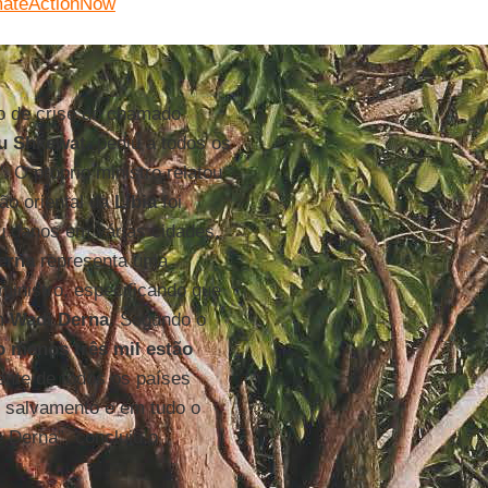
mateActionNow
o de crise do chamado
u Shkewat
, pediu a todos os
 O próprio ministro relatou
ião oriental da
Líbia
foi
u danos em várias cidades,
erna
representa uma
ministro, especificando que
em
Wadi
Derna
. Segundo o
o menos três mil estão
ente de todos os países
e salvamento e em tudo o
e Derna”, concluiu o