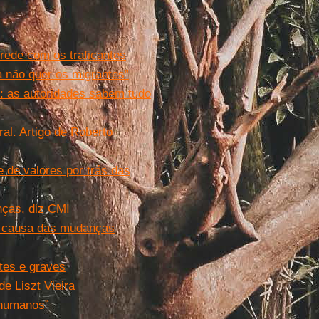
rede com os traficantes
a não quer os migrantes”
: as autoridades sabem tudo
al. Artigo de Roberto
e de valores por trás das
nças, diz CMI
r causa das mudanças
tes e graves
de Liszt Vieira
 humanos”