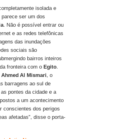
 completamente isolada e
e parece ser um dos
ia
. Não é possível entrar ou
ernet e as redes telefônicas
imagens das inundações
redes sociais são
bmergindo bairros inteiros
 da fronteira com o
Egito
.
,
Ahmed Al Mismari
, o
s barragens ao sul de
 as pontes da cidade e a
expostos a um acontecimento
r conscientes dos perigos
as afetadas”, disse o porta-