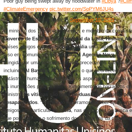
Poor guy being swept away by floodwater in
#Libya
?
#Cli
#ClimateEmergency
pic.twitter.com/SpPYM6JU4s
— Volcaholic ? (@volcaholic1)
September 10, 2023
O ministro dos Transportes Aéreos e membro da comissã
Governo de Estabilidade Nacional da Líbia
,
Hisham Ab
países amigos e em particular à
Itália
uma "ajuda urgente".
isso em comunicados divulgados à
Agenzia
Nova
. “A reg
atingida por uma tempestade sem precedentes que causo
incluindo
Al Bayda
e
Al Marj
, mas o que aconteceu em
D
catástrofe humanitária em todos os aspectos”, explicou o 
as inundações provocaram o rompimento de barragens 
ministro,
as vítimas são mais de duas mil
, enquanto
pel
desaparecidos
. “Entretanto esperamos receber ajuda urg
amigos, em particular de
Itália
, nas operações de busca 
que possa aliviar o sofrimento dos habitantes da cidade d
ministro.