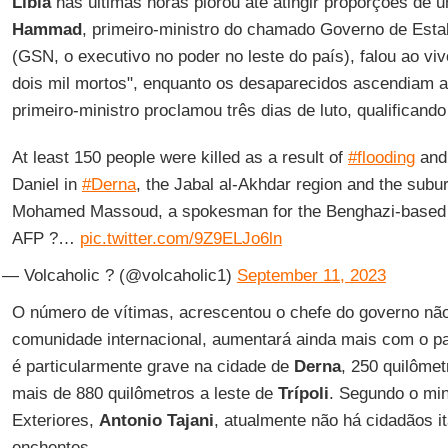
Líbia
nas últimas horas piorou até atingir proporções de
Hammad
, primeiro-ministro do chamado Governo de Estab
(GSN, o executivo no poder no leste do país), falou ao viv
dois mil mortos", enquanto os desaparecidos ascendiam a
primeiro-ministro proclamou três dias de luto, qualificando
At least 150 people were killed as a result of
#flooding
and 
Daniel in
#Derna
, the Jabal al-Akhdar region and the subu
Mohamed Massoud, a spokesman for the Benghazi-based ad
AFP ?…
pic.twitter.com/9Z9ELJo6ln
— Volcaholic ? (@volcaholic1)
September 11, 2023
O número de vítimas, acrescentou o chefe do governo nã
comunidade internacional, aumentará ainda mais com o pa
é particularmente grave na cidade de
Derna
, 250 quilômet
mais de 880 quilômetros a leste de
Trípoli
. Segundo o min
Exteriores,
Antonio
Tajani
, atualmente não há cidadãos i
enchentes.