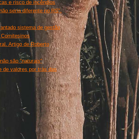
cas e risco de incêndios
não seria diferente no RS”.
lantado sistema de gestão
o Comitesinos
al. Artigo de Roberto
não são “naturais”
e de valores por trás das