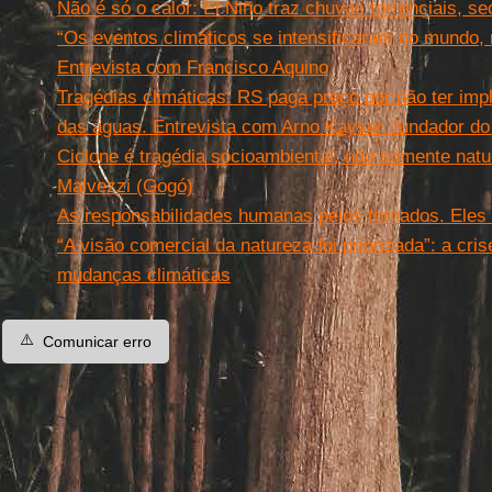
Não é só o calor: El Niño traz chuvas torrenciais, se
“Os eventos climáticos se intensificaram no mundo, 
Entrevista com Francisco Aquino
Tragédias climáticas: RS paga preço por não ter imp
das águas. Entrevista com Arno Kayser, fundador d
Ciclone é tragédia socioambiental, não somente natur
Malvezzi (Gogó)
As responsabilidades humanas pelos tornados. Eles 
“A visão comercial da natureza foi priorizada”: a cris
mudanças climáticas
⚠️
Comunicar erro