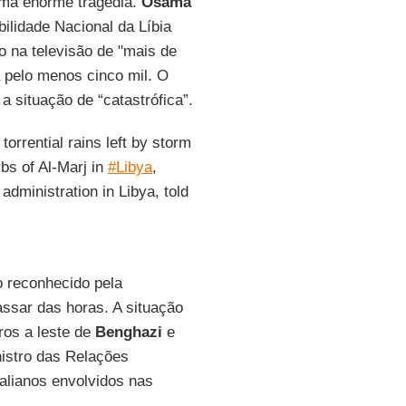
 uma enorme tragédia.
Osama
ilidade Nacional da Líbia
o na televisão de "mais de
 pelo menos cinco mil. O
 a situação de “catastrófica”.
torrential rains left by storm
rbs of Al-Marj in
#Libya
,
ministration in Libya, told
o reconhecido pela
ssar das horas. A situação
ros a leste de
Benghazi
e
istro das Relações
talianos envolvidos nas