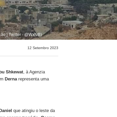
ção | Twitter - @WxNB)
12 Setembro 2023
bu Shkewat
, à Agenzia
 em
Derna
representa uma
Daniel
que atingiu o leste da