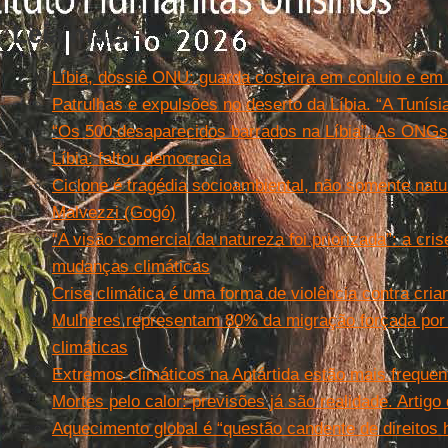
Leia mais
Líbia, dossiê ONU: guarda costeira em conluio e em 
Patrulhas e expulsões no deserto da Líbia. “A Tunísi
“Os 500 desaparecidos barrados na Líbia”. As ONGs
Líbia: faltou democracia
Ciclone é tragédia socioambiental, não somente natur
Malvezzi (Gogó)
“A visão comercial da natureza foi priorizada”: a cris
mudanças climáticas
Crise climática é uma forma de violência contra cria
Mulheres representam 80% da migração forçada po
climáticas
Extremos climáticos na Antártida estão mais frequen
Mortes pelo calor: previsões já são realidade. Artigo 
Aquecimento global é “questão candente de direitos