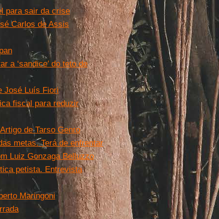
l para sair da crise
sé Carlos de Assis
span
r a ‘sandice’ do teto de
e José Luís Fiori
a fiscal para reduzir
Artigo de Tarso Genro
as metas. Terá de enfrentar
 com Luiz Gonzaga Belluzzo
ica petista. Entrevista
berto Maringoni
rrada