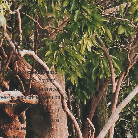
, no governo
Lula
também
e
5%
ao ano em termos
dicional, mas poderia ter
dar choques. A utilização
mbém é boa, mas a
mprego
e o
crescimento
.
scer e, para isso, o gasto
l e estabilidade da divida
freio na economia (além do
 em quatro anos.
ação ao teto do
Guedes
, a
ativa na tentativa de
 aspectos.