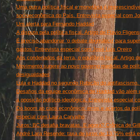
Uma outra política fiscal e monetária é imprescindíve
socioeconômica do País. Entrevista especial com Jo
Um alerta para Fernando Haddad
A disputa pela política fiscal. Artigo de Flavio Fligen
É preciso abandonar ‘o debate dogmático’ para supera
gastos. Entrevista especial com José Luis Oreiro
Aos condenados da terra, o equilíbrio fiscal. Artigo d
Movimento sugere ao novo governo medidas de polític
desigualdades
Lula e Haddad no segundo Rubicão do antifascismo. 
Desafios da equipe econômica de Haddad vão além d
a oposição político-ideológica. Entrevista especial
Do boom ao caos econômico: erros e acertos da polít
especial com Laura Carvalho
Juros: BC desafia bravatas. E agora? Crônica de Gil
André Lara Resende: taxa de juros de 13,75% está e