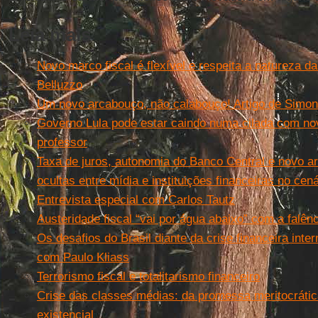
Leia mais
Novo marco fiscal é flexível e respeita a natureza da
Belluzzo
Um novo arcabouço, não calabouço! Artigo de Simo
Governo Lula pode estar caindo numa cilada com nov
professor
Taxa de juros, autonomia do Banco Central e novo ar
ocultas entre mídia e instituições financeiras no cená
Entrevista especial com Carlos Tautz
Austeridade fiscal “vai por água abaixo” com a falên
Os desafios do Brasil diante da crise financeira inter
com Paulo Kliass
Terrorismo fiscal e totalitarismo financeiro
Crise das classes médias: da promessa meritocrátic
existencial