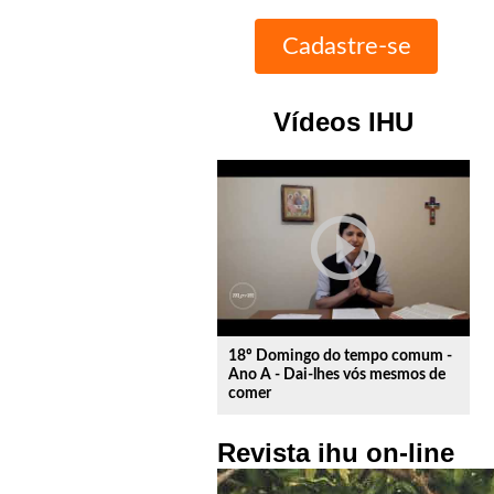
Vídeos IHU
play_circle_outline
18º Domingo do tempo comum -
Ano A - Dai-lhes vós mesmos de
comer
Revista ihu on-line