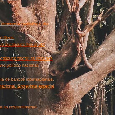
 economia capitalista, diz
ne Deos
o arcabouço fiscal, diz
cabouço fiscal: as relações
rio político nacional.
cia de bancos internacionais.
nacional. Entrevista especial
a ao ressentimento