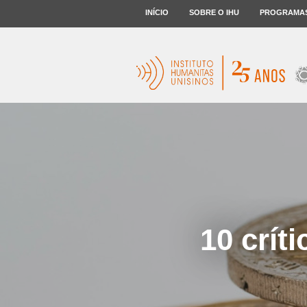
INÍCIO
SOBRE O IHU
PROGRAMA
10 crít