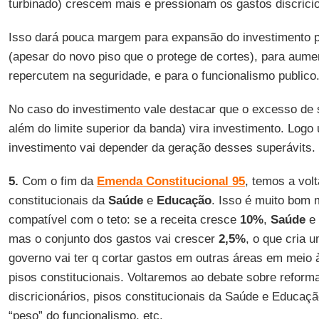
turbinado) crescem mais e pressionam os gastos discricio
Isso dará pouca margem para expansão do investimento pu
(apesar do novo piso que o protege de cortes), para aume
repercutem na seguridade, e para o funcionalismo publico
No caso do investimento vale destacar que o excesso de s
além do limite superior da banda) vira investimento. Log
investimento vai depender da geração desses superávits.
5.
Com o fim da
Emenda Constitucional 95
, temos a vol
constitucionais da
Saúde
e
Educação
. Isso é muito bom 
compatível com o teto: se a receita cresce
10%
,
Saúde
e
mas o conjunto dos gastos vai crescer
2,5%
, o que cria 
governo vai ter q cortar gastos em outras áreas em meio à
pisos constitucionais. Voltaremos ao debate sobre reform
discricionários, pisos constitucionais da Saúde e Educaçã
“peso” do funcionalismo, etc.