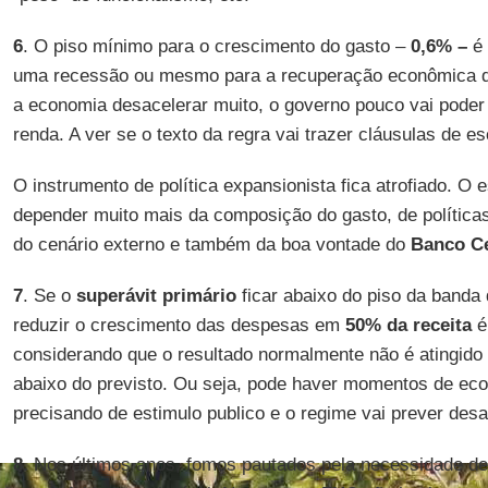
6
. O piso mínimo para o crescimento do gasto –
0,6%
–
é 
uma recessão ou mesmo para a recuperação econômica q
a economia desacelerar muito, o governo pouco vai poder
renda. A ver se o texto da regra vai trazer cláusulas de e
O instrumento de política expansionista fica atrofiado. O
depender muito mais da composição do gasto, de políticas 
do cenário externo e também da boa vontade do
Banco
C
7
. Se o
superávit primário
ficar abaixo do piso da banda 
reduzir o crescimento das despesas em
50% da receita
é 
considerando que o resultado normalmente não é atingido
abaixo do previsto. Ou seja, pode haver momentos de ec
precisando de estimulo publico e o regime vai prever des
8.
Nos últimos anos, fomos pautados pela necessidade d