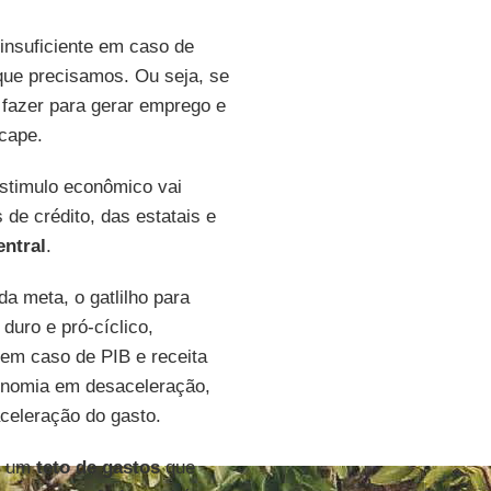
insuficiente em caso de
ue precisamos. Ou seja, se
 fazer para gerar emprego e
scape.
 estimulo econômico vai
de crédito, das estatais e
entral
.
da meta, o gatlilho para
duro e pró-cíclico,
 em caso de PIB e receita
onomia em desaceleração,
aceleração do gasto.
e um
teto de gastos
que