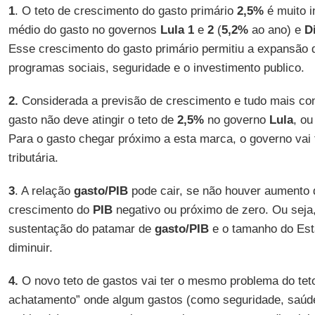
1
. O teto de crescimento do gasto primário
2,5%
é muito i
médio do gasto no governos
Lula
1
e
2
(
5,2%
ao ano) e
D
Esse crescimento do gasto primário permitiu a expansão d
programas sociais, seguridade e o investimento publico.
2.
Considerada a previsão de crescimento e tudo mais con
gasto não deve atingir o teto de
2,5%
no governo
Lula
, ou
Para o gasto chegar próximo a esta marca, o governo vai
tributária.
3
. A relação
gasto/PIB
pode cair, se não houver aumento d
crescimento do
PIB
negativo ou próximo de zero. Ou seja,
sustentação do patamar de
gasto/PIB
e o tamanho do Est
diminuir.
4.
O novo teto de gastos vai ter o mesmo problema do teto 
achatamento” onde algum gastos (como seguridade, saúde