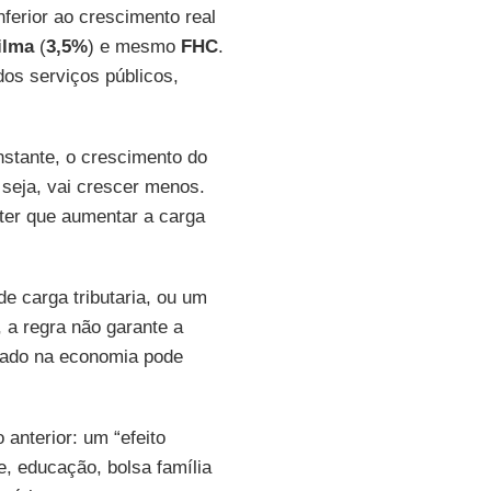
nferior ao crescimento real
ilma
(
3,5%
) e mesmo
FHC
.
os serviços públicos,
stante, o crescimento do
 seja, vai crescer menos.
 ter que aumentar a carga
e carga tributaria, ou um
 a regra não garante a
ado na economia pode
anterior: um “efeito
, educação, bolsa família