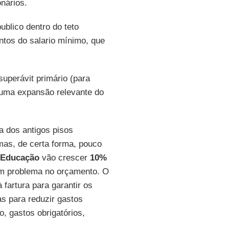
nários.
blico dentro do teto
ntos do salario mínimo, que
.
uperávit primário (para
o uma expansão relevante do
ta dos antigos pisos
mas, de certa forma, pouco
Educação
vão crescer
10%
um problema no orçamento. O
 fartura para garantir os
as para reduzir gastos
o, gastos obrigatórios,