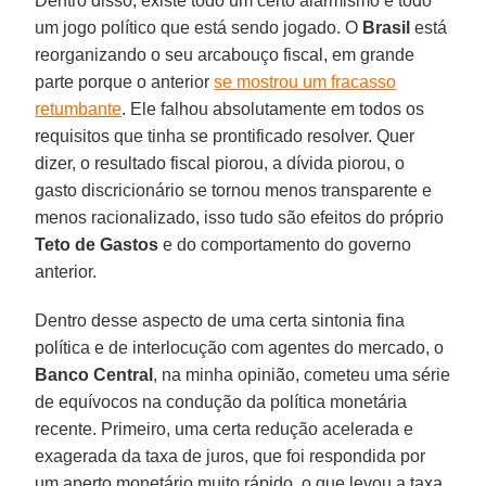
Dentro disso, existe todo um certo alarmismo e todo
um jogo político que está sendo jogado. O
Brasil
está
reorganizando o seu arcabouço fiscal, em grande
parte porque o anterior
se mostrou um fracasso
retumbante
. Ele falhou absolutamente em todos os
requisitos que tinha se prontificado resolver. Quer
dizer, o resultado fiscal piorou, a dívida piorou, o
gasto discricionário se tornou menos transparente e
menos racionalizado, isso tudo são efeitos do próprio
Teto de Gastos
e do comportamento do governo
anterior.
Dentro desse aspecto de uma certa sintonia fina
política e de interlocução com agentes do mercado, o
Banco Central
, na minha opinião, cometeu uma série
de equívocos na condução da política monetária
recente. Primeiro, uma certa redução acelerada e
exagerada da taxa de juros, que foi respondida por
um aperto monetário muito rápido, o que levou a taxa