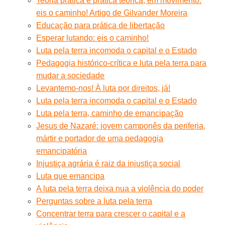
Teoria prática e prática teórica, em movimento:
eis o caminho! Artigo de Gilvander Moreira
Educação para prática de libertação
Esperar lutando: eis o caminho!
Luta pela terra incomoda o capital e o Estado
Pedagogia histórico-crítica e luta pela terra para
mudar a sociedade
Levantemo-nos! À luta por direitos, já!
Luta pela terra incomoda o capital e o Estado
Luta pela terra, caminho de emancipação
Jesus de Nazaré: jovem camponês da periferia,
mártir e portador de uma pedagogia
emancipatória
Injustiça agrária é raiz da injustiça social
Luta que emancipa
A luta pela terra deixa nua a violência do poder
Perguntas sobre a luta pela terra
Concentrar terra para crescer o capital e a