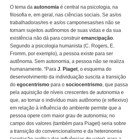
O tema da
autonomia
é central na psicologia, na
filosofia e, em geral, nas ciências sociais. Se as/os
trabalhadoras/res e as/os camponesas/ses não se
tornam sujeitos autônomos de suas vidas e da sua
existência não dá para construir
emancipação
.
Segundo a psicologia humanista (C. Rogers, E.
Fromm, por exemplo), a pessoa existe para ser
autônoma. Sem autonomia, a pessoa não se realiza
humanamente. “Para
J
.
Piaget
, o esquema do
desenvolvimento da individuação suscita a transição
do
egocentrismo
para o
sociocentrismo
, que passa
pela aquisição de níveis crescentes de autonomia e
que, ao tornar o indivíduo mais autônomo (e reflexivo)
em relação à influência do ambiente permite que a
pessoa opere com maior grau de autonomia; no
campo dos valores (também para Piaget) seria sobre
a transição do convencionalismo e da heteronomia
(aceitação acrítica das influências de valor), para a