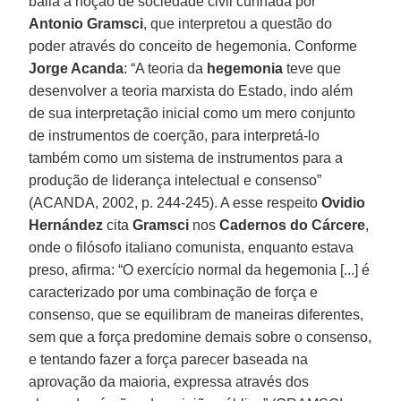
baila a noção de sociedade civil cunhada por
Antonio Gramsci
, que interpretou a questão do
poder através do conceito de hegemonia. Conforme
Jorge Acanda
: “A teoria da
hegemonia
teve que
desenvolver a teoria marxista do Estado, indo além
de sua interpretação inicial como um mero conjunto
de instrumentos de coerção, para interpretá-lo
também como um sistema de instrumentos para a
produção de liderança intelectual e consenso”
(ACANDA, 2002, p. 244-245). A esse respeito
Ovidio
Hernández
cita
Gramsci
nos
Cadernos do Cárcere
,
onde o filósofo italiano comunista, enquanto estava
preso, afirma: “O exercício normal da hegemonia [...] é
caracterizado por uma combinação de força e
consenso, que se equilibram de maneiras diferentes,
sem que a força predomine demais sobre o consenso,
e tentando fazer a força parecer baseada na
aprovação da maioria, expressa através dos