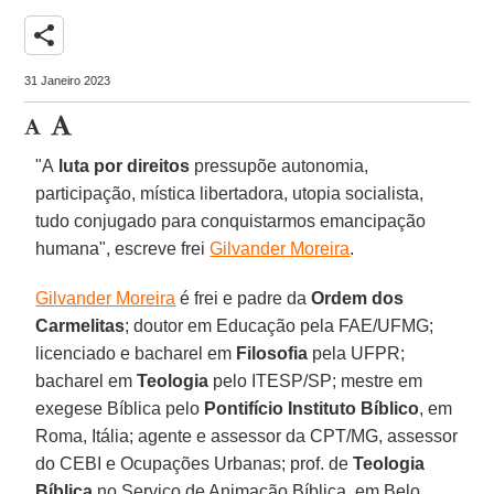
share
31 Janeiro 2023
"A
luta por direitos
pressupõe autonomia,
participação, mística libertadora, utopia socialista,
tudo conjugado para conquistarmos emancipação
humana", escreve frei
Gilvander Moreira
.
Gilvander Moreira
é frei e padre da
Ordem dos
Carmelitas
; doutor em Educação pela FAE/UFMG;
licenciado e bacharel em
Filosofia
pela UFPR;
bacharel em
Teologia
pelo ITESP/SP; mestre em
exegese Bíblica pelo
Pontifício Instituto Bíblico
, em
Roma, Itália; agente e assessor da CPT/MG, assessor
do CEBI e Ocupações Urbanas; prof. de
Teologia
Bíblica
no Serviço de Animação Bíblica, em Belo