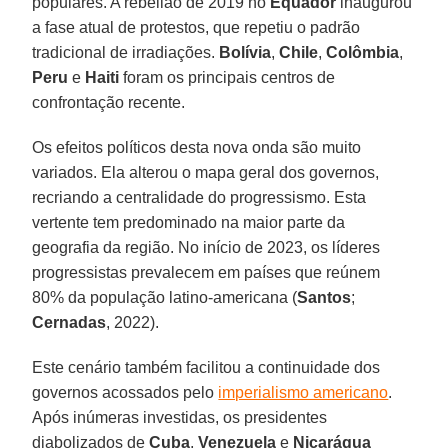
populares. A rebelião de 2019 no
Equador
inaugurou
a fase atual de protestos, que repetiu o padrão
tradicional de irradiações.
Bolívia
,
Chile
,
Colômbia
,
Peru
e
Haiti
foram os principais centros de
confrontação recente.
Os efeitos políticos desta nova onda são muito
variados. Ela alterou o mapa geral dos governos,
recriando a centralidade do progressismo. Esta
vertente tem predominado na maior parte da
geografia da região. No início de 2023, os líderes
progressistas prevalecem em países que reúnem
80% da população latino-americana (
Santos
;
Cernadas
, 2022).
Este cenário também facilitou a continuidade dos
governos acossados pelo
imperialismo americano
.
Após inúmeras investidas, os presidentes
diabolizados de
Cuba
,
Venezuela
e
Nicarágua