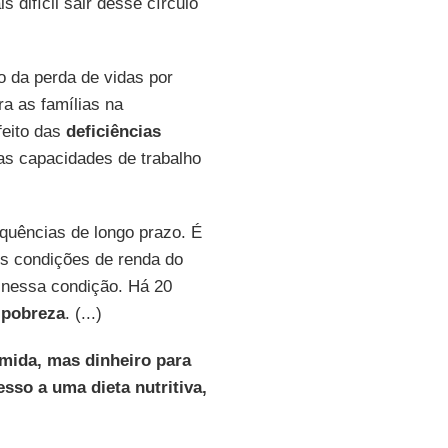
difícil sair desse círculo
 da perda de vidas por
a as famílias na
feito das
deficiências
as capacidades de trabalho
quências de longo prazo. É
es condições de renda do
o nessa condição. Há 20
 pobreza
. (...)
mida, mas dinheiro para
so a uma dieta nutritiva,