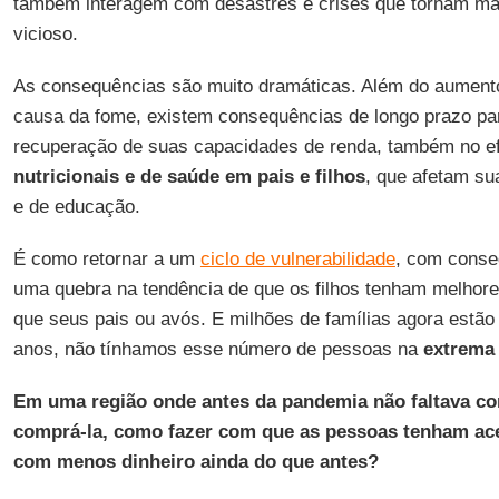
também interagem com desastres e crises que tornam mais 
vicioso.
As consequências são muito dramáticas. Além do aumento
causa da fome, existem consequências de longo prazo par
recuperação de suas capacidades de renda, também no e
nutricionais e de saúde em pais e filhos
, que afetam su
e de educação.
É como retornar a um
ciclo de vulnerabilidade
, com conse
uma quebra na tendência de que os filhos tenham melhor
que seus pais ou avós. E milhões de famílias agora estã
anos, não tínhamos esse número de pessoas na
extrema
Em uma região onde antes da pandemia não faltava co
comprá-la, como fazer com que as pessoas tenham aces
com menos dinheiro ainda do que antes?