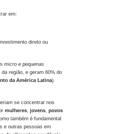
rar em:
;
investimento direto ou
as micro e pequenas
 da região, e geram 60% do
nto da América Latina
)
veriam se concentrar nos
por
mulheres
,
jovens
,
povos
como também é fundamental
os e outras pessoas em