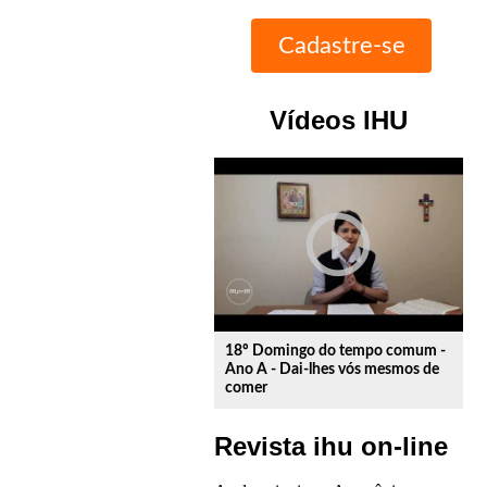
Vídeos IHU
play_circle_outline
18º Domingo do tempo comum -
Ano A - Dai-lhes vós mesmos de
comer
Revista ihu on-line