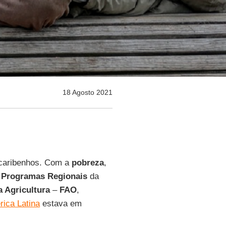
18 Agosto 2021
 caribenhos. Com a
pobreza
,
e
Programas Regionais
da
 Agricultura
–
FAO
,
ica Latina
estava em