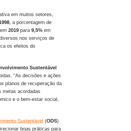
tiva em muitos setores,
1998
, a porcentagem de
em
2019
para
9,5%
em
diversos nos serviços de
fica os efeitos do
envolvimento Sustentável
pidas. “As decisões e ações
os planos de recuperação da
s metas acordadas
mico e o bem-estar social,
vimento Sustentável
(
ODS
)
irecionar boas práticas para