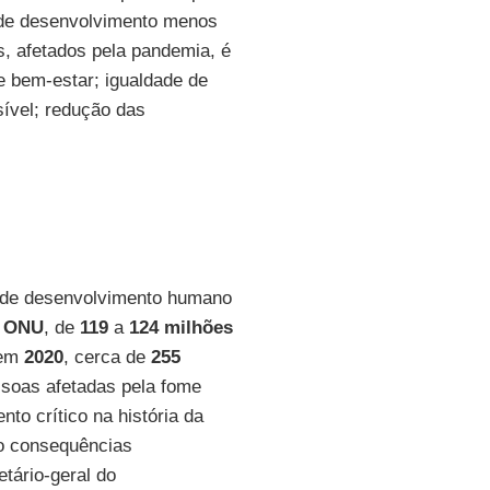
 de desenvolvimento menos
s, afetados pela pandemia, é
e bem-estar; igualdade de
sível; redução das
 de desenvolvimento humano
a
ONU
, de
119
a
124
milhões
 em
2020
, cerca de
255
soas afetadas pela fome
o crítico na história da
o consequências
tário-geral do