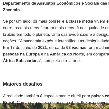
Departamento de Assuntos Econômicos e Sociais das
Zhenmin
.
Se por um lado, os mais pobres e a classe média vivem e
outro, os mais ricos ficaram mais ricos. A desigualdade c
brutais em todo o planeta. Uma das evidências é a desigu
nações. “A pandemia expôs e intensificou as desigualdade
Em 17 de junho de
2021
, cerca de
68 vacinas
foram admin
pessoas na Europa e
na
América do Norte
, em compara
África
Subsaariana
”, completa o relatório.
Maiores desafios
A realidade também é especialmente difícil para
países e
Brasil
. Com recuo da economia global, os fluxos de inves