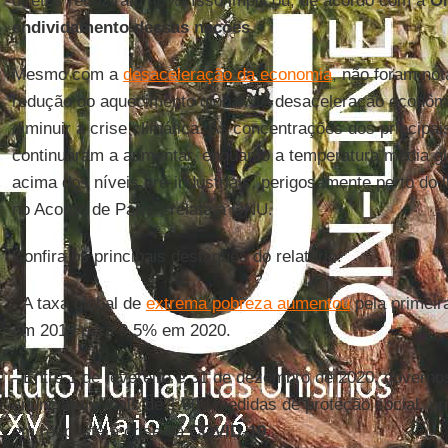
diretos reduziram 40%. Isso implicou, de acordo com a
O
endividamento dessas nações
.
Mesmo com a
desaceleração da economia
, não foram not
redução do aquecimento global. “A desaceleração econôm
diminuir a crise climática. As concentrações dos principai
continuaram a aumentar, enquanto a temperatura média gl
acima dos níveis pré-industriais, perigosamente perto do l
no Acordo de Paris”, relata a ONU.
Confira os principais destaques do relatório:
- A taxa global de
extrema pobreza aumentou
pela primeir
em 2019 para 9,5% em 2020.
- Entre 1 de fevereiro e 31 de dezembro de 2020, govern
anunciaram mais de 1.600 medidas de proteção social, pri
em resposta à crise da
COVID
-
19
.