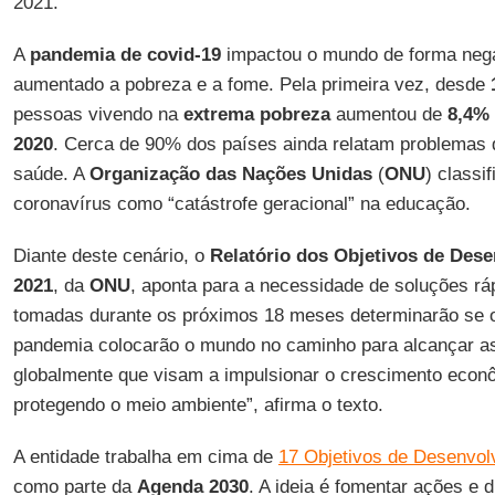
2021.
A
pandemia de covid-19
impactou o mundo de forma nega
aumentado a pobreza e a fome. Pela primeira vez, desde
pessoas vivendo na
extrema pobreza
aumentou de
8,4%
2020
. Cerca de 90% dos países ainda relatam problemas 
saúde. A
Organização das Nações Unidas
(
ONU
) classi
coronavírus como “catástrofe geracional” na educação.
Diante deste cenário, o
Relatório dos Objetivos de Des
2021
, da
ONU
, aponta para a necessidade de soluções rá
tomadas durante os próximos 18 meses determinarão se 
pandemia colocarão o mundo no caminho para alcançar a
globalmente que visam a impulsionar o crescimento econô
protegendo o meio ambiente”, afirma o texto.
A entidade trabalha em cima de
17 Objetivos de Desenvol
como parte da
Agenda 2030
. A ideia é fomentar ações e d