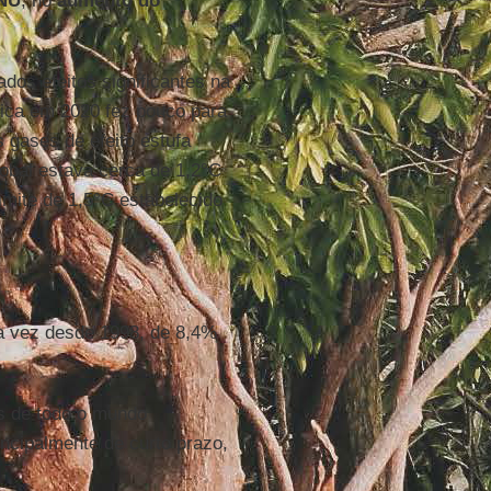
NU
, no
aumento do
ados efeitos significantes na
ica em 2020 fez pouco para
s gases de efeito estufa
obal estava cerca de 1,2°C
imite de 1,5°C estabelecido
a vez desde 1998, de 8,4%
os de todo o mundo
ncipalmente de curto prazo,