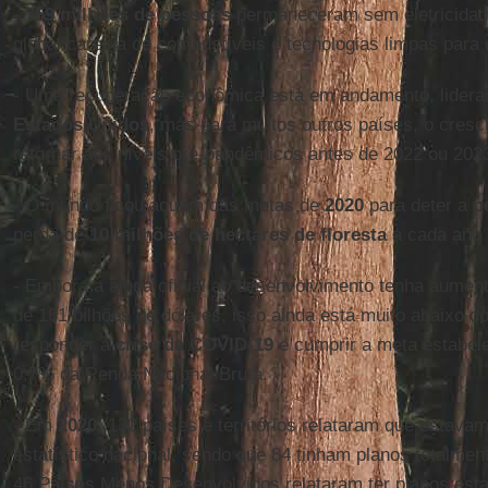
-
759 milhões de pessoas
permaneceram sem eletricidad
global carecia de combustíveis e tecnologias limpas para
- Uma recuperação econômica está em andamento, lidera
Estados Unidos
, mas para muitos outros países, o cres
retornar aos níveis pré-pandêmicos antes de 2022 ou 202
- O mundo ficou aquém das metas de
2020
para deter a
p
perda de
10 milhões de hectares de floresta
a cada ano 
- Embora a ajuda oficial ao desenvolvimento tenha aumen
de 161 bilhões de dólares, isso ainda está muito abaixo d
responder à
crise da COVID-19
e cumprir a meta estabel
0,7% da Renda Nacional Bruta.
- Em
2020
, 132 países e territórios relataram que estav
estatístico nacional, sendo que 84 tinham planos totalmen
46 Países Menos Desenvolvidos relataram ter planos estat