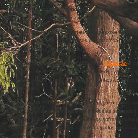
- Impactos relacionados à
pandemia
são prováveis de de
atraso no crescimento, que já afeta mais de 1 a cada 5 cr
- A pandemia paralisou ou reverteu o progresso e aprese
da doença em si. Cerca de 90% dos países ainda relatam
dos serviços de saúde essenciais.
- O impacto da
pandemia da COVID
-
19
na
educação
é um
Um adicional de 101 milhões de crianças e os jovens fica
de proficiência em leitura, apagando os ganhos educacion
duas décadas.
- A pandemia
COVID
-
19
afetou negativamente o progresso
gênero: a violência contra mulheres e meninas se intensif
casamento infantil aumente e as mulheres sofreram uma p
perdas de empregos e aumentaram os cuidados em casa.