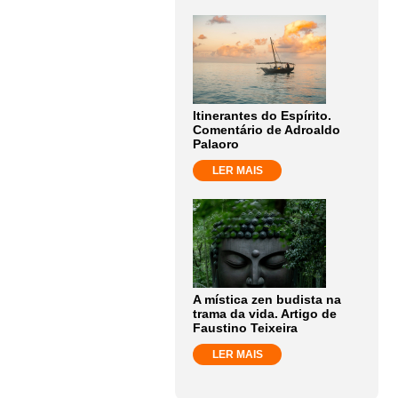
Itinerantes do Espírito.
Comentário de Adroaldo
Palaoro
LER MAIS
A mística zen budista na
trama da vida. Artigo de
Faustino Teixeira
LER MAIS