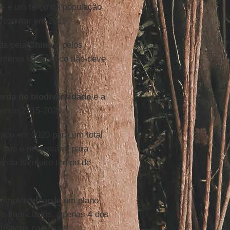
e e um terço da população
 cozinhar em 2019.
da pela
China
e pelos
cimento econômico não deve
3.
erda de biodiversidade
e a
entre 2015-2020.
tado em 2020 para um total
o que é necessário para
ecida há muito tempo de
am implementando um plano
te financiados. Apenas 4 dos
ísticos nacionais