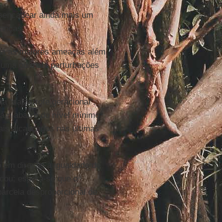
sencadear ainda mais um
ianças
nta as maiores ameaças além
 uma ou mais perturbações
a “catástrofe geracional”.
ram abaixo do nível mínimo
ais alcançados nas últimas
 em direção à igualdade de
icou; espera-se que o
arcela desproporcional de