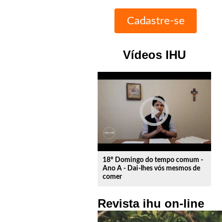
Vídeos IHU
play_circle_outline
18º Domingo do tempo comum -
Ano A - Dai-lhes vós mesmos de
comer
Revista ihu on-line