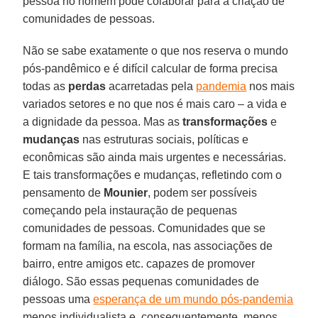
pessoa no homem pode colaborar para a criação de
comunidades de pessoas.
Não se sabe exatamente o que nos reserva o mundo
pós-pandêmico e é difícil calcular de forma precisa
todas as
perdas
acarretadas pela
pandemia
nos mais
variados setores e no que nos é mais caro – a vida e
a dignidade da pessoa. Mas as
transformações
e
mudanças
nas estruturas sociais, políticas e
econômicas são ainda mais urgentes e necessárias.
E tais transformações e mudanças, refletindo com o
pensamento de
Mounier
, podem ser possíveis
começando pela instauração de pequenas
comunidades de pessoas. Comunidades que se
formam na família, na escola, nas associações de
bairro, entre amigos etc. capazes de promover
diálogo. São essas pequenas comunidades de
pessoas uma
esperança de um mundo pós-pandemia
menos individualista e, consequentemente, menos