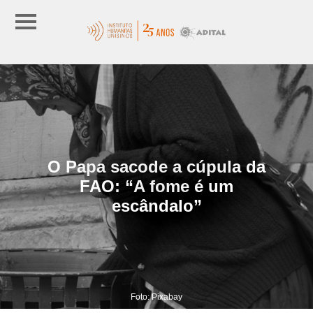
O Papa sacode a cúpula da
FAO: “A fome é um
escândalo”
Foto: Pixabay