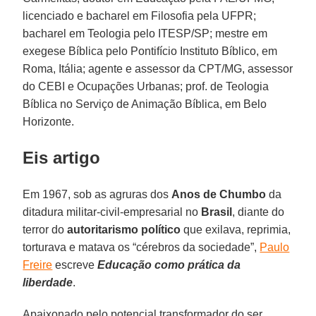
licenciado e bacharel em Filosofia pela UFPR;
bacharel em Teologia pelo ITESP/SP; mestre em
exegese Bíblica pelo Pontifício Instituto Bíblico, em
Roma, Itália; agente e assessor da CPT/MG, assessor
do CEBI e Ocupações Urbanas; prof. de Teologia
Bíblica no Serviço de Animação Bíblica, em Belo
Horizonte.
Eis artigo
Em 1967, sob as agruras dos
Anos de Chumbo
da
ditadura militar-civil-empresarial no
Brasil
, diante do
terror do
autoritarismo político
que exilava, reprimia,
torturava e matava os “cérebros da sociedade”,
Paulo
Freire
escreve
Educação como prática da
liberdade
.
Apaixonado pelo potencial transformador do ser