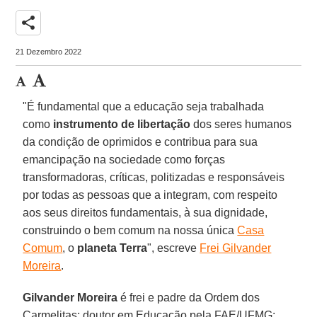
share
21 Dezembro 2022
"É fundamental que a educação seja trabalhada
como
instrumento de libertação
dos seres humanos
da condição de oprimidos e contribua para sua
emancipação na sociedade como forças
transformadoras, críticas, politizadas e responsáveis
por todas as pessoas que a integram, com respeito
aos seus direitos fundamentais, à sua dignidade,
construindo o bem comum na nossa única
Casa
Comum
, o
planeta Terra
", escreve
Frei Gilvander
Moreira
.
Gilvander Moreira
é frei e padre da Ordem dos
Carmelitas; doutor em Educação pela FAE/UFMG;