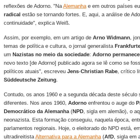
reflexões de Adorno. "Na
Alemanha
e em outros países eu
radical
estão se tornando fortes. E, aqui, a análise de Ad
continuidade", explica Weiß.
Assim, por exemplo, em um artigo de
Arno Widmann
, jo
temas de política e cultura, o jornal generalista
Frankfurt
um
Nazistas no meio da sociedade
:
Adorno
permanece 
novo texto [de Adorno] publicado agora se lê como se fos
políticos atuais", escreveu
Jens
-
Christian
Rabe
, crítico l
Süddeutsche
Zeitung
.
Contudo, os anos 1960 e a segunda década deste século
diferentes. Nos anos 1960,
Adorno
enfrentou o auge do
P
Democrático
da
Alemanha
(
NPD
, sigla em alemão), o a
neonazista. Esta formação conseguiu, naquela época, ent
parlamentos regionais. Hoje, o eleitorado do NPD está, em
ultradireitista
Alternativa para a Alemanha
(
AfD
, sigla em