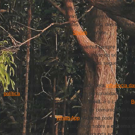
Adorno e companhia foram intelectuais retaliados. "Foram
socialismo. Por um lado, eram
marxistas
ou
neomarxist
núcleo duro da Escola de Frankfurt, também eram judeus
pessoas que viveram catástrofes europeias: desde a
Prim
Segunda Guerra Mundial
e a
Shoah
", reflete.
Em suas pesquisas, Adorno e companhia sempre se per
sociedade moderna como a alemã, do início do século XX,
que levou ao
Holocausto
. Essas perguntas seguem sem e
hoje em dia.
Em um contexto como o atual, marcado pela
influência d
política
, andam triunfantes partidos e personalidades esco
político. Um exemplo disso, segundo
Weiß
, é o caso de
B
eleição presidencial as novas formas de comunicação fo
mensagens através do
WhatsApp
.
Adorno
pode ter morri
ele não se apagou a luz de suas ideias sobre a
extrema di
Rechtsradikalismus
já está em sua segunda edição.