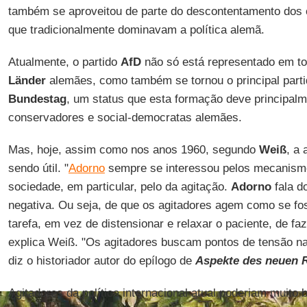
também se aproveitou de parte do descontentamento dos 
que tradicionalmente dominavam a política alemã.
Atualmente, o partido
AfD
não só está representado em t
Länder
alemães, como também se tornou o principal parti
Bundestag
, um status que esta formação deve principalme
conservadores e social-democratas alemães.
Mas, hoje, assim como nos anos 1960, segundo
Weiß
, a 
sendo útil. "
Adorno
sempre se interessou pelos mecanismo
sociedade, em particular, pelo da agitação.
Adorno
fala d
negativa. Ou seja, de que os agitadores agem como se f
tarefa, em vez de distensionar e relaxar o paciente, de faz
explica Weiß. "Os agitadores buscam pontos de tensão na
diz o historiador autor do epílogo de
A
spekte
des neuen 
Agitadores da política internacional atual poderiam muito