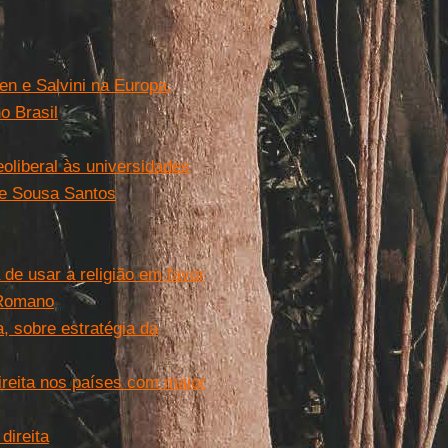
en e Salvini na Europa,
o Brasil
oliberal às universidades
de Sousa Santos
 de usar a religião em favor
 Romano
, sobre estratégia da
ireita nos países com maior
direita