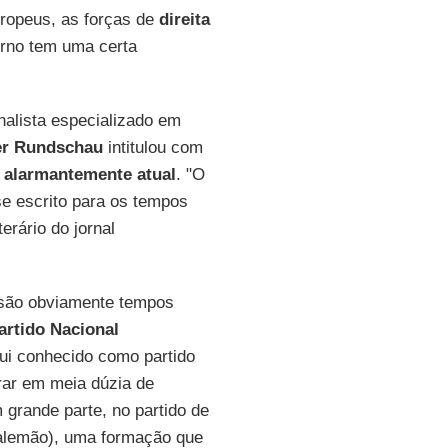
ropeus, as forças de
direita
orno tem uma certa
rnalista especializado em
er
Rundschau
intitulou com
alarmantemente atual
. "O
se escrito para os tempos
iterário do jornal
 são obviamente tempos
artido Nacional
qui conhecido como partido
rar em meia dúzia de
 grande parte, no partido de
 alemão), uma formação que