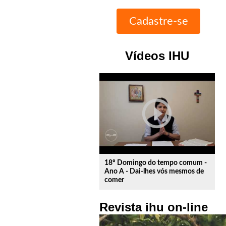
Vídeos IHU
play_circle_outline
18º Domingo do tempo comum -
Ano A - Dai-lhes vós mesmos de
comer
Revista ihu on-line