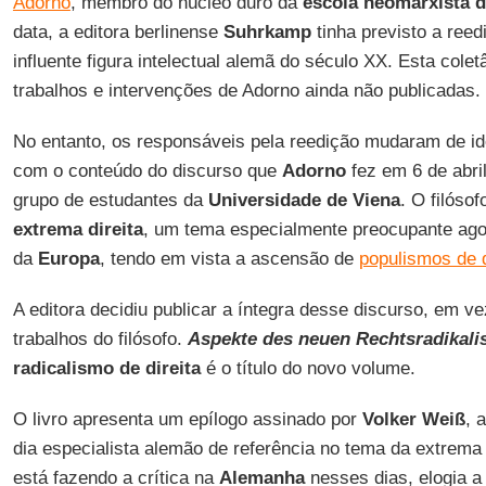
Adorno
, membro do núcleo duro da
escola neomarxista d
data, a editora berlinense
Suhrkamp
tinha previsto a reed
influente figura intelectual alemã do século XX. Esta cole
trabalhos e intervenções de Adorno ainda não publicadas.
No entanto, os responsáveis pela reedição mudaram de i
com o conteúdo do discurso que
Adorno
fez em 6 de abri
grupo de estudantes da
Universidade de Viena
. O filósof
extrema direita
, um tema especialmente preocupante ag
da
Europa
, tendo em vista a ascensão de
populismos de d
A editora decidiu publicar a íntegra desse discurso, em v
trabalhos do filósofo.
Aspekte des neuen Rechtsradikal
radicalismo de direita
é o título do novo volume.
O livro apresenta um epílogo assinado por
Volker
Weiß
, 
dia especialista alemão de referência no tema da extrema
está fazendo a crítica na
Alemanha
nesses dias, elogia a 