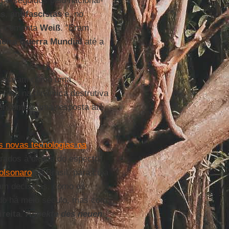
 perseguidos pelo nacional-
as
,
antifascistas
e, no
", comenta
Weiß
. "Eram
eira Guerra Mundial
até a
guntaram como uma
 caiu na dinâmica destrutiva
ncontrar uma resposta até
as novas tecnologias na
rados à direita do espectro
olsonaro
no Brasil, para cuja
ram decisivas, como as
do há meio século, mas com
reita
.
Aspekte des neuen