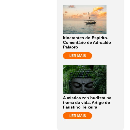
Itinerantes do Espírito.
Comentário de Adroaldo
Palaoro
LER MAIS
A mística zen budista na
trama da vida. Artigo de
Faustino Teixeira
LER MAIS