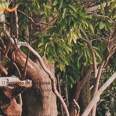
que, nos
Estados Unidos
,
ive-right
[ou direita
". O historiador alemão
adireita
e da
extrema
930, mas, ao contrário, o
dade
de
Yale
, agora chama
orque é possível ser
kfurt
suportaram
a. O
Instituto
de Pesquisa
 de Frankfurt
, foi forçado a
amento e a repressão dos