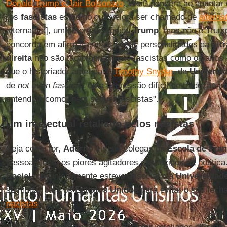
Donald Trump e Jair Bolsonaro
. Weiß pondera ao apontar 
"os
fascistas
estão no que veio a ser chamado de
alternat
alternativa], um setor que apoiou
Trump
, mas não é Trump
concorda em afirmar que as novas personalidades da
ultr
direita
não são tão propriamente fascistas como os anos 1
que o historiador americano
Timothy Snyder
, da
Universi
de
not even fascists
, uma expressão difícil de tradução p
entendida como "nem sequer fascistas".
Um intelectual retaliado pelos nazistas
Seja como for,
Adorno
e seus colegas da
Escola de Fran
pessoalmente os piores agitadores conhecidos da polític
Social
, que inicialmente esteve associado à
Universidade
se mudar para os
Estados Unidos
para evitar o seu fech
nazistas
.