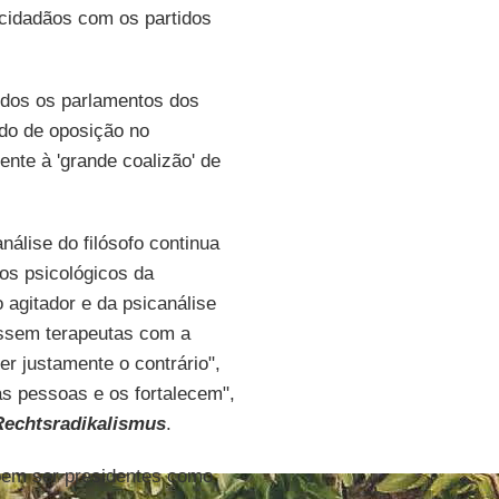
cidadãos com os partidos
odos os parlamentos dos
do de oposição no
nte à 'grande coalizão' de
análise do filósofo continua
s psicológicos da
o agitador e da psicanálise
ossem terapeutas com a
er justamente o contrário",
s pessoas e os fortalecem",
Rechtsradikalismus
.
 bem ser presidentes como