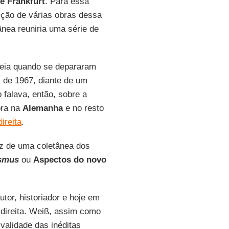
e Frankfurt
. Para essa
ição de várias obras dessa
tânea reuniria uma série de
deia quando se depararam
l de 1967, diante de um
o falava, então, sobre a
ora na
Alemanha
e no resto
ireita
.
ez de uma coletânea dos
ismus
ou
Aspectos do novo
autor, historiador e hoje em
 direita. Weiß, assim como
validade das inéditas