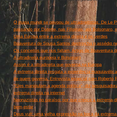
Leia mais
O mapa mundi se povoou de ultradireitistas. De Le P
passando por Duterte, nas Filipinas, até Bolsonaro, n
Uma Europa entre a extrema direita e os verdes
Boaventura de Sousa Santos destrincha o assédio ne
Os conceitos que nos faltam. Artigo de Boaventura 
A ultradireita europeia e Bolsonaro
Assim é a ultradireita que governa na Europa
A extrema direita resgata a experiência maquiavélica
de quem governa. Entrevista especial com Roberto
“Eles manipulam a agenda política”, diz pesquisadora
extrema direita na internet
Neonazistas no paraíso: por que cresce a extrema-d
bem-estar
Deus vult: uma velha expressão na boca da extrema 