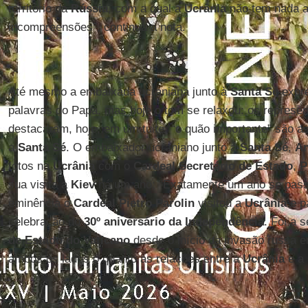
território da
Rússia
, com a qual a
Ucrânia
não tem nada a
incompreensões”, continua a nota.
Até mesmo a embaixada ucraniana junto à
Santa Sé
expre
palavras do Papa, mas hoje o tom se relaxou: os represe
destacaram, hoje, em um tuite, “o quão importante” são as
a
Santa Sé
. O embaixador ucraniano junto à
Santa Sé
,
An
fotos na
Ucrânia
com o
Cardeal Secretário de Estado
,
Pi
sua visita a
Kiev
há um ano: "Exatamente um ano se pass
eminência o
Cardeal Pietro Parolin
visitou a
Ucrânia
e pa
celebração do
30º aniversário da Independência
. Foi a 
de Estado do Vaticano
desde o início da invasão russa 
ambos os lados o quanto as relações entre a
Ucrânia
e a