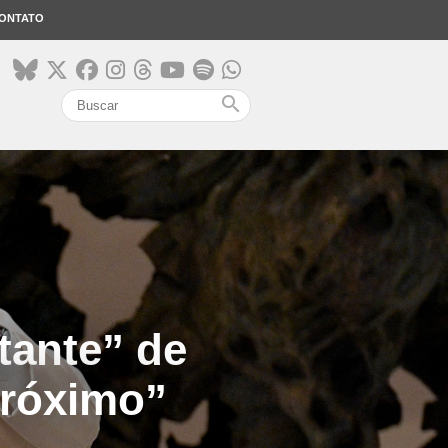
ONTATO
search
tante” de
próximo”