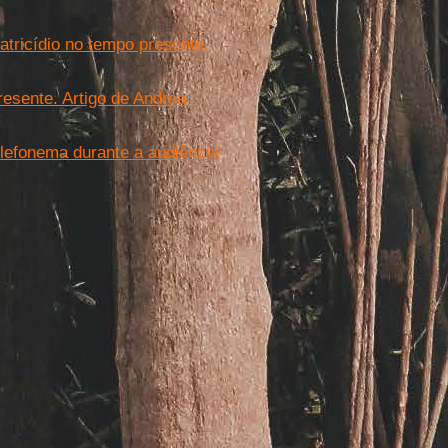
fratricídio no tempo presente.
 presente. Artigo de Andrea
elefonema durante a audiência