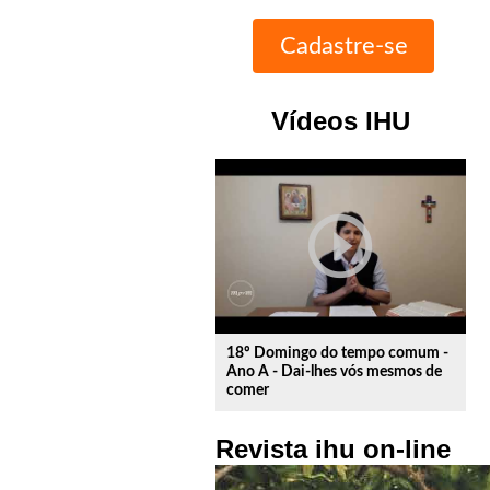
Vídeos IHU
play_circle_outline
18º Domingo do tempo comum -
Ano A - Dai-lhes vós mesmos de
comer
Revista ihu on-line