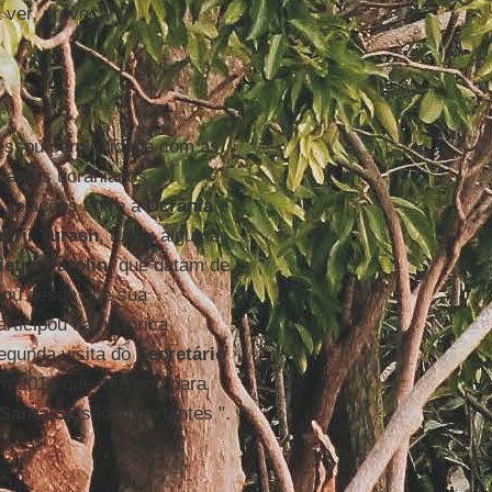
 ver, provoca
ssou perplexidade com as
ntantes ucranianos
 relações entre a
Ucrânia
e
drii Yurash
, tuitou algumas
etro Parolin
, que datam de
ou desde que sua
rticipou da histórica
segunda visita do
Secretário
em 2014 que mostrou para
Santa Sé
são importantes ".