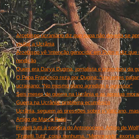
Leia mais
Arcebispo ucraniano diz que papa não deveria se apro
visitar a Ucrânia
Arcebispo vê ‘intenção genocida’ em Putin e diz que
rendição
Quem era Darya Dugina, jornalista e promotora da g
O Papa Francisco reza por Dugina: “Inocentes paga
ucraniano: “No mesmo plano agredido e agressor”
Seis meses de guerra na Ucrânia e as apostas morai
Guerra na Ucrânia: problema ecumênico
Ucrânia, seguem as pressões sobre o Vaticano, mas 
Artigo de Marco Politi
Fratelli tutti à sombra do Antropoceno. Artigo de Wo
“Fratelli Tutti” coisa nenhuma. “Memorando” exorta 