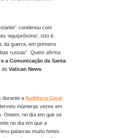
distante': condenou com
s 'equípróximo', isto é,
 da guerra, em primeiro
mbas russas”. Quem afirma
ara a Comunicação da Santa
a do
Vatican News
.
s durante a
Audiência Geral
interveio inúmeras vezes em
o. Ontem, no dia em que se
ente no dia em que a
eriu palavras muito fortes