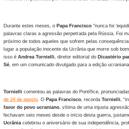
Durante estes meses, o
Papa Francisco
"nunca foi 'equi
palavras claras a agressão perpetrada pela Rússia. Foi mai
próximo de todos aqueles que sofrem pelas consequências
lugar a população inocente da Ucrânia que morre sob bo
isso é
Andrea Tornielli
, diretor editorial do
Dicastério p
Sé
, em um comunicado divulgado para a edição ucranian
Tornielli
comentou as palavras do Pontífice, pronunciada
de 24 de agosto
. O
Papa Francisco
, recorda
Tornielli
, “
favor do povo ucraniano
, vítima de uma injusta agressã
fechavam seis meses desde o início desta guerra, justam
Ucrânia
celebrou o aniversário de sua independência, prof