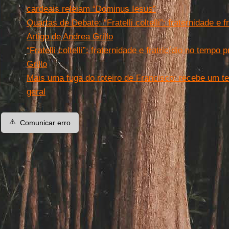
cardeais releiam “Dominus Iesus”
Quartas de Debate: “Fratelli coltelli”: fraternidade e 
Artigo de Andrea Grillo
“Fratelli coltelli”: fraternidade e fratricídio no tempo
Grillo
Mais uma fuga do roteiro de Francisco: recebe um t
geral
⚠️
Comunicar erro