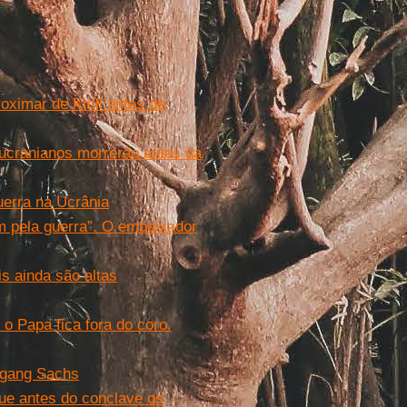
ximar de Kirill antes de
 ucranianos morrerão antes da
uerra na Ucrânia
m pela guerra”. O embaixador
s ainda são altas
o Papa fica fora do coro.
lfgang Sachs
que antes do conclave os