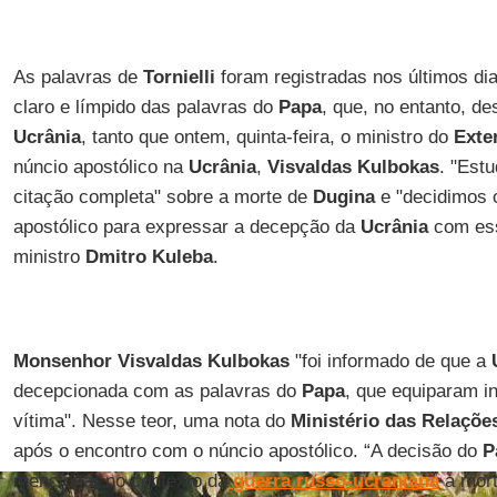
As palavras de
Tornielli
foram registradas nos últimos d
claro e límpido das palavras do
Papa
, que, no entanto, d
Ucrânia
, tanto que ontem, quinta-feira, o ministro do
Exte
núncio apostólico na
Ucrânia
,
Visvaldas Kulbokas
. "Est
citação completa" sobre a morte de
Dugina
e "decidimos 
apostólico para expressar a decepção da
Ucrânia
com ess
ministro
Dmitro Kuleba
.
Monsenhor Visvaldas Kulbokas
"foi informado de que a
decepcionada com as palavras do
Papa
, que equiparam i
vítima". Nesse teor, uma nota do
Ministério das Relações
após o encontro com o núncio apostólico. “A decisão do
P
mencionar no contexto da
guerra russo-ucraniana
a mort