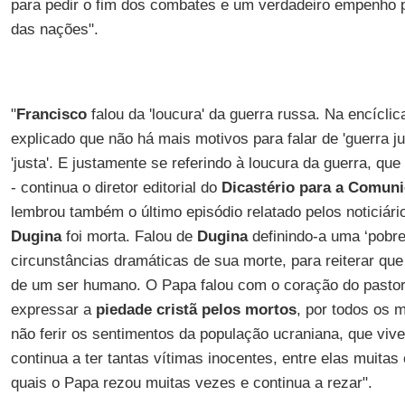
para pedir o fim dos combates e um verdadeiro empenho p
das nações".
"
Francisco
falou da 'loucura' da guerra russa. Na encíclic
explicado que não há mais motivos para falar de 'guerra j
'justa'. E justamente se referindo à loucura da guerra, qu
- continua o diretor editorial do
Dicastério para a Comuni
lembrou também o último episódio relatado pelos noticiár
Dugina
foi morta. Falou de
Dugina
definindo-a uma ‘pobre 
circunstâncias dramáticas de sua morte, para reiterar que
de um ser humano. O Papa falou com o coração do pastor, 
expressar a
piedade cristã pelos mortos
, por todos os 
não ferir os sentimentos da população ucraniana, que vive
continua a ter tantas vítimas inocentes, entre elas muitas
quais o Papa rezou muitas vezes e continua a rezar".