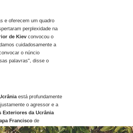
ias e oferecem um quadro
espertaram perplexidade na
rior de Kiev
convocou o
udamos cuidadosamente a
convocar o núncio
as palavras", disse o
Ucrânia
está profundamente
njustamente o agressor e a
 Exteriores da Ucrânia
apa Francisco
de
e de um cidadão russo no