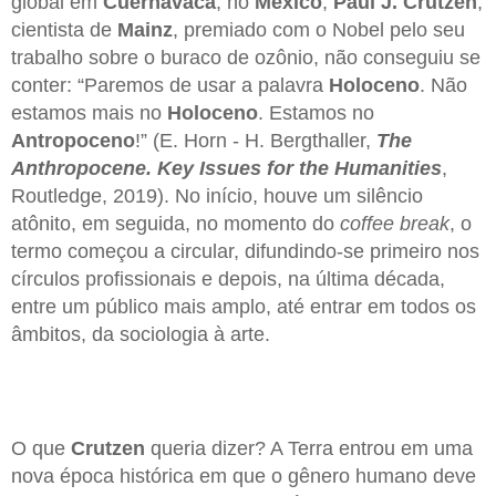
global em
Cuernavaca
, no
México
,
Paul J. Crutzen
,
cientista de
Mainz
, premiado com o Nobel pelo seu
trabalho sobre o buraco de ozônio, não conseguiu se
conter: “Paremos de usar a palavra
Holoceno
. Não
estamos mais no
Holoceno
. Estamos no
Antropoceno
!” (E. Horn - H. Bergthaller,
The
Anthropocene. Key Issues for the Humanities
,
Routledge, 2019). No início, houve um silêncio
atônito, em seguida, no momento do
coffee break
, o
termo começou a circular, difundindo-se primeiro nos
círculos profissionais e depois, na última década,
entre um público mais amplo, até entrar em todos os
âmbitos, da sociologia à arte.
O que
Crutzen
queria dizer? A Terra entrou em uma
nova época histórica em que o gênero humano deve