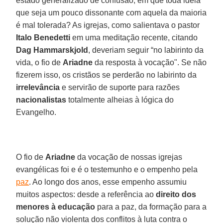
estado generalizado de confusão, em que toda ideia
que seja um pouco dissonante com aquela da maioria
é mal tolerada? As igrejas, como salientava o pastor
Italo Benedetti
em uma meditação recente, citando
Dag Hammarskjold
, deveriam seguir “no labirinto da
vida, o fio de
Ariadne
da resposta à vocação". Se não
fizerem isso, os cristãos se perderão no labirinto da
irrelevância
e servirão de suporte para razões
nacionalistas
totalmente alheias à lógica do
Evangelho.
O fio de
Ariadne
da vocação de nossas igrejas
evangélicas foi e é o testemunho e o empenho pela
paz
. Ao longo dos anos, esse empenho assumiu
muitos aspectos: desde a referência ao
direito dos
menores à educação
para a paz, da formação para a
solução não violenta dos conflitos à luta contra o