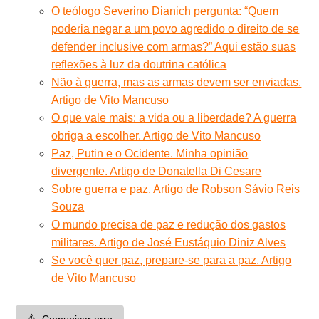
O teólogo Severino Dianich pergunta: “Quem
poderia negar a um povo agredido o direito de se
defender inclusive com armas?” Aqui estão suas
reflexões à luz da doutrina católica
Não à guerra, mas as armas devem ser enviadas.
Artigo de Vito Mancuso
O que vale mais: a vida ou a liberdade? A guerra
obriga a escolher. Artigo de Vito Mancuso
Paz, Putin e o Ocidente. Minha opinião
divergente. Artigo de Donatella Di Cesare
Sobre guerra e paz. Artigo de Robson Sávio Reis
Souza
O mundo precisa de paz e redução dos gastos
militares. Artigo de José Eustáquio Diniz Alves
Se você quer paz, prepare-se para a paz. Artigo
de Vito Mancuso
⚠️
Comunicar erro