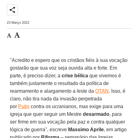
share
23 Março 2022
"Acredito e espero que os cristãos fiéis à sua vocação
gostarão que sua voz seja ouvida alta e forte. Em
parte, é preciso dizer, a
crise bélica
que vivemos é
também justamente o resultado da política de
rearmamento e alargamento a leste da
OTAN
. Isso, é
claro, não tira nada da invasão perpetrada
por
Putin
contra os ucranianos, mas exige para uma
igreja que quer seguir um Mestre
desarmado
, para
ser firme em sua vocação pela paz e contra qualquer
lógica de guerra", escreve
Massimo Aprile
, em artigo
publicado por
Riforma
– semanário das Igrejas