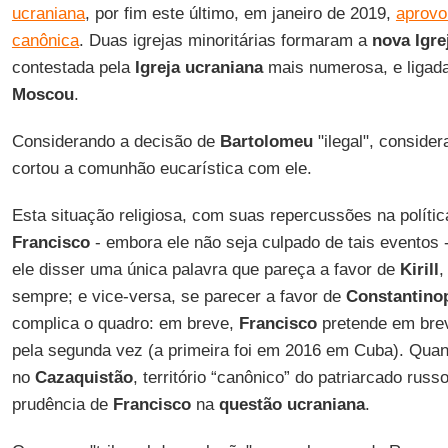
ucraniana
, por fim este último, em janeiro de 2019,
aprovo
canônica
. Duas igrejas minoritárias formaram a
nova Igre
contestada pela
Igreja ucraniana
mais numerosa, e ligad
Moscou
.
Considerando a decisão de
Bartolomeu
"ilegal", conside
cortou a comunhão eucarística com ele.
Esta situação religiosa, com suas repercussões na polític
Francisco
- embora ele não seja culpado de tais eventos -
ele disser uma única palavra que pareça a favor de
Kirill
,
sempre; e vice-versa, se parecer a favor de
Constantino
complica o quadro: em breve,
Francisco
pretende em brev
pela segunda vez (a primeira foi em 2016 em Cuba). Qua
no
Cazaquistão
, território “canônico” do patriarcado rus
prudência de
Francisco
na
questão ucraniana
.