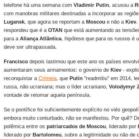
telefone há uma semana com
Vladimir Putin
, acusou a
R
com manobras militares destinadas a incorporar as regiõe
Lugansk
, que agora se reportam a
Moscou
e não a
Kiev
respondeu que é a
OTAN
que está aumentando as tensões
para a
Aliança Atlântica
, hipótese que para os russos é 
deve ser ultrapassada.
Francisco
depois lastimou que este ano os países envolvi
aumentaram seus armamentos: o governo de
Kiev
- expli
reconquistar a
Crimeia
, que
Putin
"readmitiu" em 2014, l
russa, não ucraniana; mas o líder ucraniano,
Volodymyr Z
vontade de retomar aquela península.
Se o pontífice foi suficientemente explícito no viés geopolí
embora muito conturbado, não se manifestou. Por quê? D
polêmica entre os
patriarcados de Moscou
, liderado por
liderado por
Bartolomeu
, sobre a legitimidade ou não de