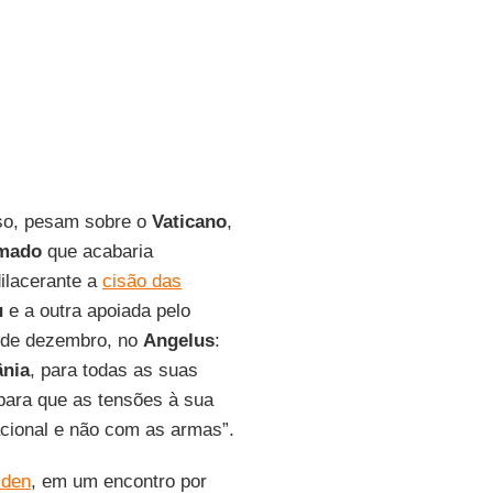
oso, pesam sobre o
Vaticano
,
rmado
que acabaria
dilacerante a
cisão das
u
e a outra apoiada pelo
2 de dezembro, no
Angelus
:
ânia
, para todas as suas
 para que as tensões à sua
acional e não com as armas”.
iden
, em um encontro por