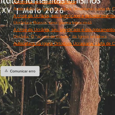
Ortodoxia: excomunhão iminente
Autocefalia da Igreja Ortodoxa Ucraniana: carta de C
A crise da Ucrânia, seu significado e desdobramento
Ucrânia e Rússia, uma guerra intracristã
A crise da Ucrânia, seu significado e desdobramento
Ucrânia. O “acerto de contas” da Igreja ortodoxa
Autocefalia da Igreja Ortodoxa Ucraniana: carta de C
⚠️
Comunicar erro