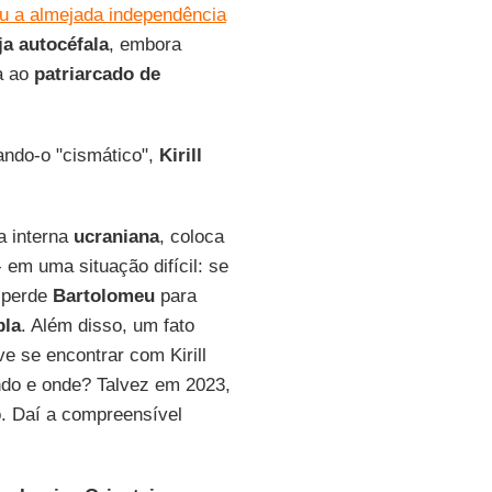
u a almejada independência
ja autocéfala
, embora
a ao
patriarcado de
rando-o "cismático",
Kirill
a interna
ucraniana
, coloca
 em uma situação difícil: se
 perde
Bartolomeu
para
pla
. Além disso, um fato
e se encontrar com Kirill
ndo e onde? Talvez em 2023,
so. Daí a compreensível