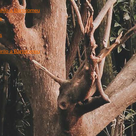
irilo a Bartolomeu
s
s
irilo a Bartolomeu