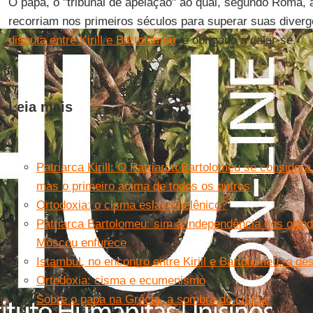
O papa, o "tribunal de apelação" ao qual, segundo Roma,
recorriam nos primeiros séculos para superar suas divergê
disputa entre Kirill e Bartolomeu
, é obrigado a calar-se.
Leia mais
Patriarca Kirill: O Patriarca Bartolomeu se considera
mas o primeiro acima de todos os outros
Ortodoxiaː o cisma eslavo-helênico?
Patriarca Bartolomeuː sim à independência dos orto
Moscou enfurece
Istambul, no encontro entre Kirill e Bartolomeu, o de
Ortodoxia: cisma e ecumenismo
Sobre o papa na Grécia, a sombra do cisma