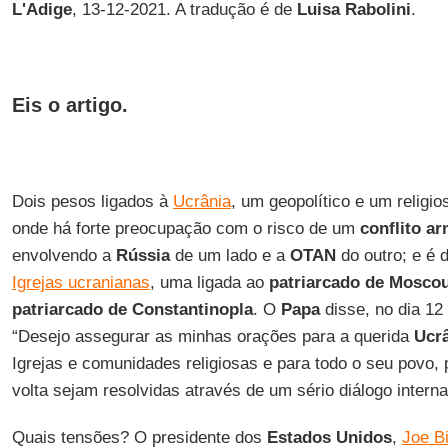
L'Adige
, 13-12-2021. A tradução é de
Luisa Rabolini
.
Eis o artigo.
Dois pesos ligados à
Ucrânia
, um geopolítico e um religi
onde há forte preocupação com o risco de um
conflito a
envolvendo a
Rússia
de um lado e a
OTAN
do outro; e é 
Igrejas ucranianas
, uma ligada ao
patriarcado de Mosco
patriarcado de Constantinopla
. O
Papa
disse, no dia 1
“Desejo assegurar as minhas orações para a querida
Ucr
Igrejas e comunidades religiosas e para todo o seu povo,
volta sejam resolvidas através de um sério diálogo intern
Quais tensões? O presidente dos
Estados Unidos
,
Joe B