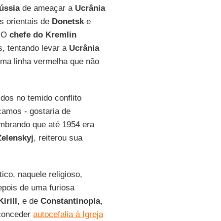
ússia
de ameaçar a
Ucrânia
s orientais de
Donetsk
e
. O
chefe do Kremlin
, tentando levar a
Ucrânia
uma linha vermelha que não
dos no temido conflito
camos - gostaria de
embrando que até 1954 era
elenskyj
, reiterou sua
tico, naquele religioso,
epois de uma furiosa
Kirill
, e de
Constantinopla
,
 conceder
autocefalia à Igreja