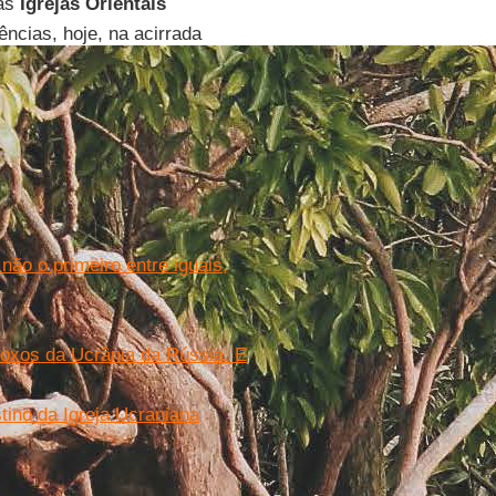
 as
Igrejas Orientais
ncias, hoje, na acirrada
 não o primeiro entre iguais,
doxos da Ucrânia da Rússia. E
stino da Igreja Ucraniana