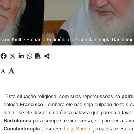
scou Kirill e Patriarca Ecumênico de Constantinopla Bartolome
"Esta situação religiosa, com suas repercussões na
polít
coloca
Francisco
- embora ele não seja culpado de tais 
difícil: se ele disser uma única palavra que pareça a favo
Bartolomeu
para sempre; e vice-versa, se parecer a favo
Constantinopla
", escreve
Luigi Sandri
, jornalista e escri