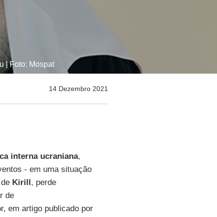
u | Foto: Mospat
14 Dezembro 2021
ica interna ucraniana
,
eventos - em uma situação
r de
Kirill
, perde
r de
tor, em artigo publicado por