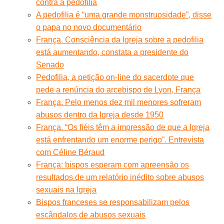
contra a pedofilia
A pedofilia é “uma grande monstruosidade”, disse
o papa no novo documentário
França. Consciência da Igreja sobre a pedofilia
está aumentando, constata a presidente do
Senado
Pedofilia, a petição on-line do sacerdote que
pede a renúncia do arcebispo de Lyon, França
França. Pelo menos dez mil menores sofreram
abusos dentro da Igreja desde 1950
França. “Os fiéis têm a impressão de que a Igreja
está enfrentando um enorme perigo”. Entrevista
com Céline Béraud
França: bispos esperam com apreensão os
resultados de um relatório inédito sobre abusos
sexuais na Igreja
Bispos franceses se responsabilizam pelos
escândalos de abusos sexuais