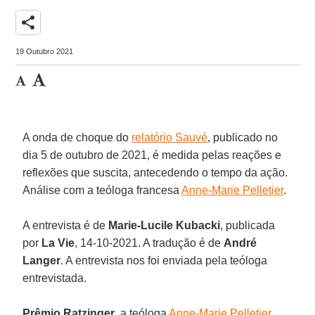
share
19 Outubro 2021
A onda de choque do
relatório Sauvé
, publicado no
dia 5 de outubro de 2021, é medida pelas reações e
reflexões que suscita, antecedendo o tempo da ação.
Análise com a teóloga francesa
Anne-Marie Pelletier
.
A entrevista é de
Marie-Lucile Kubacki
, publicada
por
La Vie
, 14-10-2021. A tradução é de
André
Langer
. A entrevista nos foi enviada pela teóloga
entrevistada.
Prêmio Ratzinger
, a teóloga
Anne-Marie Pelletier