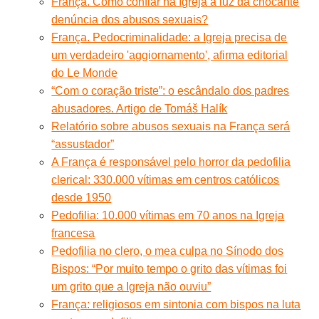
França. Como confiar na Igreja à luz da chocante
denúncia dos abusos sexuais?
França. Pedocriminalidade: a Igreja precisa de
um verdadeiro 'aggiornamento', afirma editorial
do Le Monde
“Com o coração triste”: o escândalo dos padres
abusadores. Artigo de Tomáš Halík
Relatório sobre abusos sexuais na França será
“assustador”
A França é responsável pelo horror da pedofilia
clerical: 330.000 vítimas em centros católicos
desde 1950
Pedofilia: 10.000 vítimas em 70 anos na Igreja
francesa
Pedofilia no clero, o mea culpa no Sínodo dos
Bispos: “Por muito tempo o grito das vítimas foi
um grito que a Igreja não ouviu”
França: religiosos em sintonia com bispos na luta