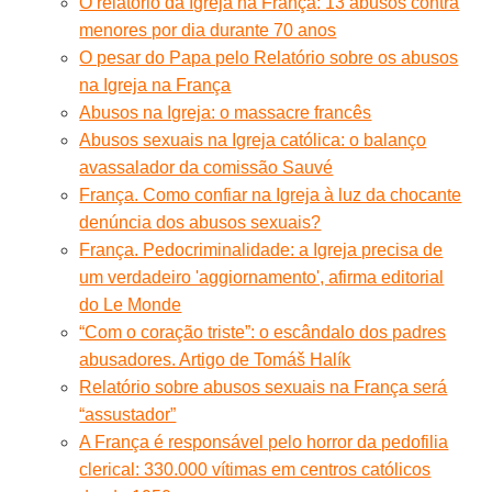
O relatório da Igreja na França: 13 abusos contra
menores por dia durante 70 anos
O pesar do Papa pelo Relatório sobre os abusos
na Igreja na França
Abusos na Igreja: o massacre francês
Abusos sexuais na Igreja católica: o balanço
avassalador da comissão Sauvé
França. Como confiar na Igreja à luz da chocante
denúncia dos abusos sexuais?
França. Pedocriminalidade: a Igreja precisa de
um verdadeiro 'aggiornamento', afirma editorial
do Le Monde
“Com o coração triste”: o escândalo dos padres
abusadores. Artigo de Tomáš Halík
Relatório sobre abusos sexuais na França será
“assustador”
A França é responsável pelo horror da pedofilia
clerical: 330.000 vítimas em centros católicos