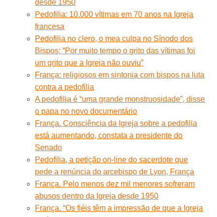
desde 1950
Pedofilia: 10.000 vítimas em 70 anos na Igreja
francesa
Pedofilia no clero, o mea culpa no Sínodo dos
Bispos: “Por muito tempo o grito das vítimas foi
um grito que a Igreja não ouviu”
França: religiosos em sintonia com bispos na luta
contra a pedofilia
A pedofilia é “uma grande monstruosidade”, disse
o papa no novo documentário
França. Consciência da Igreja sobre a pedofilia
está aumentando, constata a presidente do
Senado
Pedofilia, a petição on-line do sacerdote que
pede a renúncia do arcebispo de Lyon, França
França. Pelo menos dez mil menores sofreram
abusos dentro da Igreja desde 1950
França. “Os fiéis têm a impressão de que a Igreja