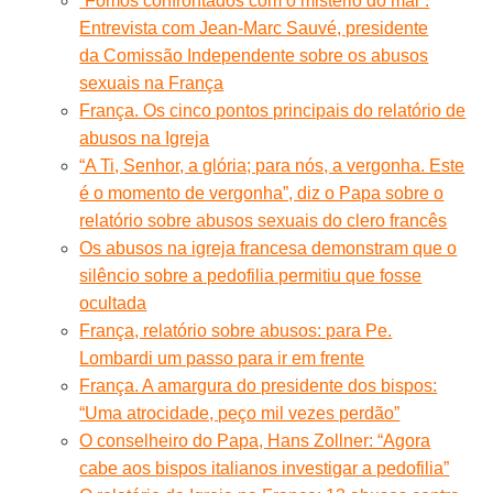
“Fomos confrontados com o mistério do mal”.
Entrevista com Jean-Marc Sauvé, presidente
da Comissão Independente sobre os abusos
sexuais na França
França. Os cinco pontos principais do relatório de
abusos na Igreja
“A Ti, Senhor, a glória; para nós, a vergonha. Este
é o momento de vergonha”, diz o Papa sobre o
relatório sobre abusos sexuais do clero francês
Os abusos na igreja francesa demonstram que o
silêncio sobre a pedofilia permitiu que fosse
ocultada
França, relatório sobre abusos: para Pe.
Lombardi um passo para ir em frente
França. A amargura do presidente dos bispos:
“Uma atrocidade, peço mil vezes perdão”
O conselheiro do Papa, Hans Zollner: “Agora
cabe aos bispos italianos investigar a pedofilia”