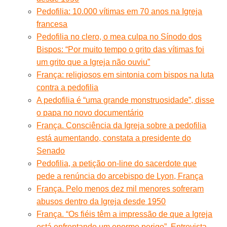
Pedofilia: 10.000 vítimas em 70 anos na Igreja
francesa
Pedofilia no clero, o mea culpa no Sínodo dos
Bispos: “Por muito tempo o grito das vítimas foi
um grito que a Igreja não ouviu”
França: religiosos em sintonia com bispos na luta
contra a pedofilia
A pedofilia é “uma grande monstruosidade”, disse
o papa no novo documentário
França. Consciência da Igreja sobre a pedofilia
está aumentando, constata a presidente do
Senado
Pedofilia, a petição on-line do sacerdote que
pede a renúncia do arcebispo de Lyon, França
França. Pelo menos dez mil menores sofreram
abusos dentro da Igreja desde 1950
França. “Os fiéis têm a impressão de que a Igreja
está enfrentando um enorme perigo”. Entrevista