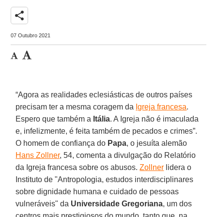
share
07 Outubro 2021
“Agora as realidades eclesiásticas de outros países
precisam ter a mesma coragem da
Igreja francesa
.
Espero que também a
Itália
. A Igreja não é imaculada
e, infelizmente, é feita também de pecados e crimes”.
O homem de confiança do
Papa
, o jesuíta alemão
Hans Zollner
, 54, comenta a divulgação do Relatório
da Igreja francesa sobre os abusos.
Zollner
lidera o
Instituto de "Antropologia, estudos interdisciplinares
sobre dignidade humana e cuidado de pessoas
vulneráveis" da
Universidade Gregoriana
, um dos
centros mais prestigiosos do mundo, tanto que, na