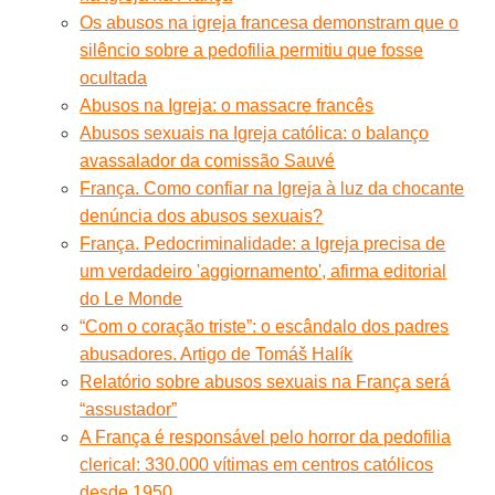
Os abusos na igreja francesa demonstram que o
silêncio sobre a pedofilia permitiu que fosse
ocultada
Abusos na Igreja: o massacre francês
Abusos sexuais na Igreja católica: o balanço
avassalador da comissão Sauvé
França. Como confiar na Igreja à luz da chocante
denúncia dos abusos sexuais?
França. Pedocriminalidade: a Igreja precisa de
um verdadeiro 'aggiornamento', afirma editorial
do Le Monde
“Com o coração triste”: o escândalo dos padres
abusadores. Artigo de Tomáš Halík
Relatório sobre abusos sexuais na França será
“assustador”
A França é responsável pelo horror da pedofilia
clerical: 330.000 vítimas em centros católicos
desde 1950