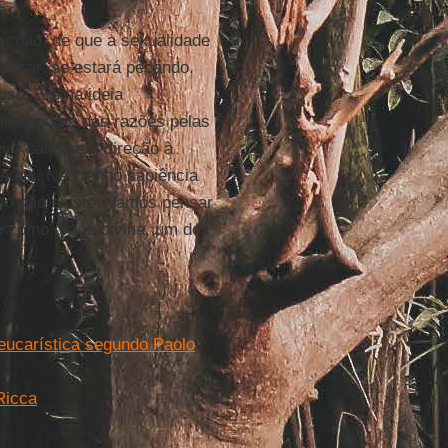
vicção, de que a sexualidade
aticar, se estará pecando.
oso. É uma ideia
talvez, uma das razões pelas
eiro passo em direção à
radas. Não tenho sapiência
sso não existe. Vamos pensar
e
como graça divina, um dos
 eucarística segundo Paolo
Ricca