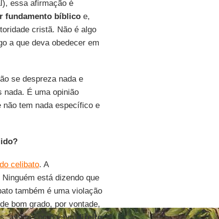
l), essa afirmação é
r fundamento bíblico
e,
toridade cristã. Não é algo
algo a que deva obedecer em
não se despreza nada e
s nada. É uma opinião
 não tem nada específico e
lido?
do celibato
. A
. Ninguém está dizendo que
ibato também é uma violação
 de bom grado, por vontade,
 Mas, assim como é um
direito