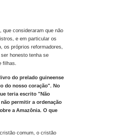
I, que consideraram que não
stros, e em particular os
o, os próprios reformadores,
 ser honesto tenha se
 filhas.
livro do prelado guineense
do do nosso coração". No
ue teria escrito "Não
 não permitir a ordenação
sobre a Amazônia. O que
 cristão comum, o cristão