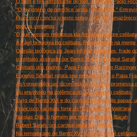
O bem é ter outro diante de nós. Artigo de Paolo Ric
"O ministério do pontífice ainda nos separa." Entrev
Francisco conclui o texto sobre o Sínodo amazônico
poucas semanas
O que pensam religiosos da Amazônia sobre celibat
A frágil ontologia do celibato. Perplexidade na ment
Opinião teológica de Jean-Miguel Garrigues, frade do
o celibato assinado por Bento XVI e o cardeal Sarah
Celibato dos padres, Papa Francisco: com Ratzinger
Eugenio Scalfari relata seu encontro com o Papa Fr
As consequências incontroláveis de uma promessa 
viu envolvido na polêmica do livro sobre o celibato
Livro de Bento XVI e do cardeal Sarah: dois papas, 
Francisco sai mais forte do “livrogate” do Vaticano
Nicolas Diat, o homem por trás do cardeal Sarah
Robert Sarah, um cardeal pega em armas
Na tempestade de Bento XVI e o livro sobre celibato,