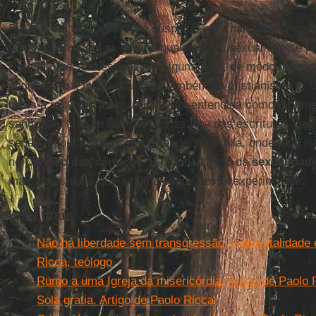
Por trás de tudo isso, há a suspeita, para não dizer a con
é pecaminosa em si, de que qualquer ato sexual que se pr
Porque o pecado está ali em algum lugar, de modo misteri
antiquíssima, muito difundida também no cristianismo e, 
quais a renúncia à sexualidade foi entendida como o prim
santidade. Mas essas são teorias fora das escrituras sag
senão o pouco que posso entender da Bíblia, onde tudo i
no
Cântico dos cânticos
. É um manifesto da
sexualidad
mais belos dons que a humanidade possa experimentar.
Leia mais
Não há liberdade sem transgressão. A hospitalidade
Ricca, teólogo
Rumo a uma Igreja da misericórdia. Artigo de Paolo 
Sola gratia. Artigo de Paolo Ricca