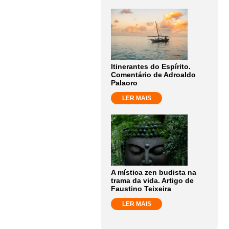
Itinerantes do Espírito.
Comentário de Adroaldo
Palaoro
LER MAIS
A mística zen budista na
trama da vida. Artigo de
Faustino Teixeira
LER MAIS