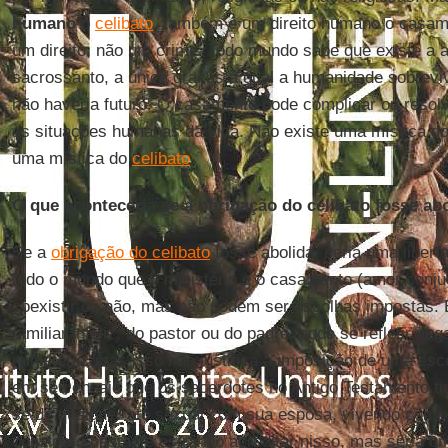
humano
o
celibato
, também é um direito humano o casa
um direito, não um crime. Todo mundo sabe que existe a a
sacrossanto, a única graças à qual a humanidade sobrevi
não haveria futuro. O casamento pode complicar ou resol
as situações humanas da vida. Não existe uma mística 
uma mística do
celibato
.
O que aconteceria se a obrigação do celibato fosse ab
Se a
obrigação do celibato
fosse abolida, seria uma libert
todo o mundo que o ministério e o casamento (amor conjug
coexistir ou não, mas não podem ser escolhas impostas. 
familiar infeliz, do pastor ou do padre, pode se refletir n
ministério, mas isso não justifica a imposição de uma esc
em seu ensaio que os sacerdotes no Antigo Testamento ti
se de qualquer ato sexual com sua esposa, vivendo como 
considero bastante estranho acreditar nisso, mas seria uma