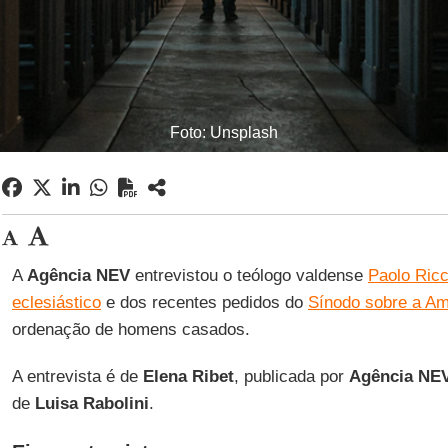
Foto: Unsplash
A
Agência NEV
entrevistou o teólogo valdense
Paolo Ric
eclesiástico
e dos recentes pedidos do
Sínodo sobre a A
ordenação de homens casados.
A entrevista é de
Elena Ribet
, publicada por
Agência NE
de
Luisa Rabolini
.