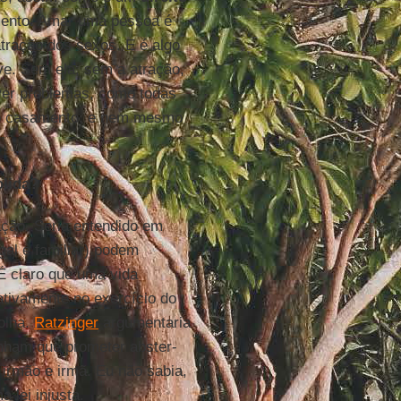
mento. Amar uma pessoa é
tração dos sexos. E é algo
ve. Sem ela, sem a atração,
ver problemas, como todas
do casamento, e nem mesmo
olida?
ação. Seria entendido em
al e familiar) podem
É claro que uma vida
egativamente no exercício do
olha.
Ratzinger
argumentaria
nham que prometer abster-
irmão e irmã. Eu não sabia,
 lei injusta.