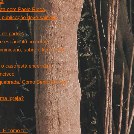
ca
ista com Paolo Ricca
; publicação deve sair em
o de padres
e e escândalo no coração
minicano, sobre o livro sobre
 o caso está encerrado.
ancisco
quebrada. Como Bento XVI se
uma Igreja?
 ‘É como foi’