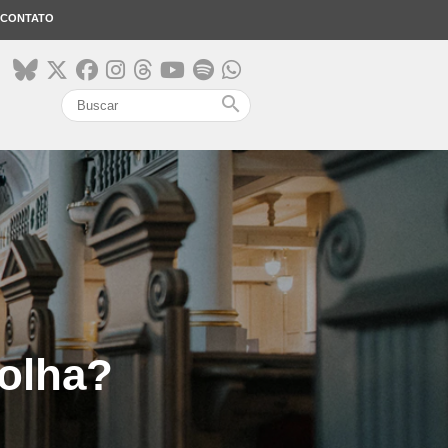
CONTATO
search
colha?