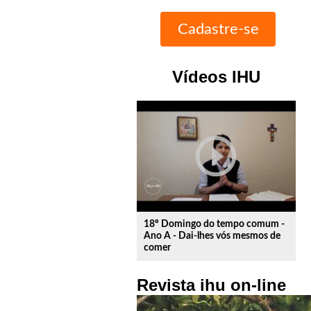
Vídeos IHU
play_circle_outline
18º Domingo do tempo comum -
Ano A - Dai-lhes vós mesmos de
comer
Revista ihu on-line