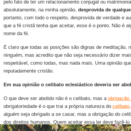
pelo fato de ter um relacionamento conjugal ou matrimonia
absolutamente, na minha opinião,
desprovida de qualque
portanto, com todo o respeito, desprovida de verdade e au
que a fé cristã tenha que aceitar, esse é o ponto. Não é 
nome da fé.
É claro que todas as posições são dignas de meditação, 
ninguém, mas acredito que não seja necessário dizer mai
respeitável, como todas, mas nada mais. Uma opinião que
reputadamente cristão.
Em sua opinião o celibato eclesiástico deveria ser abo
O que deve ser abolido não é o celibato, mas a
obrigação 
obrigatoriedade é o que trai a própria natureza do
celibato
alguém seja obrigado a se casar, mas a obrigação do cel
dos direitos humanos. Quem aceitar essa lei deve fazê-lo
por mil razões espirituais, religiosas ou não religiosas.