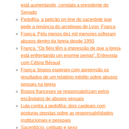
está aumentando, constata a presidente do
Senado
Pedofilia, a petição on-line do sacerdote que
pede a renúncia do arcebispo de Lyon, França
França. Pelo menos dez mil menores sofreram
abusos dentro da Igreja desde 1950
França. “Os fiéis têm a impressão de que a Igreja
está enfrentando um enorme perigo”. Entrevista
com Céline Béraud
França: bispos esperam com apreensão os
resultados de um relatório inédito sobre abusos
sexuais na Igreja
Bispos franceses se responsabilizam pelos
escândalos de abusos sexuais
Luta contra a pedofilia: dois cardeais com
posturas opostas sobre as responsabilidades
institucionais e pessoais
Sacerdócio, celibato e sexo