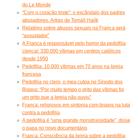
do Le Monde
“Com o coração triste”: o escândalo dos padres
abusadores. Artigo de Tomáš Halík
Relatório sobre abusos sexuais na França será
“assustador”
A França é responsável pelo horror da pedofilia
clerical: 330.000 vítimas em centros católicos
desde 1950
Pedofilia: 10.000 vítimas em 70 anos na Igreja
francesa
Pedofilia no clero, o mea culpa no Sínodo dos
Bispos: “Por muito tempo o grito das vítimas foi
um grito que a Igreja não ouviu”
França: religiosos em sintonia com bispos na luta
contra a pedofilia
A pedofilia é “uma grande monstruosidade”, disse
o papa no novo documentário
França. Consciência da Igreja sobre a pedofilia