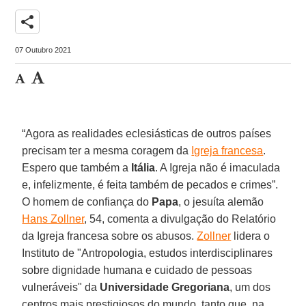
share
07 Outubro 2021
“Agora as realidades eclesiásticas de outros países
precisam ter a mesma coragem da
Igreja francesa
.
Espero que também a
Itália
. A Igreja não é imaculada
e, infelizmente, é feita também de pecados e crimes”.
O homem de confiança do
Papa
, o jesuíta alemão
Hans Zollner
, 54, comenta a divulgação do Relatório
da Igreja francesa sobre os abusos.
Zollner
lidera o
Instituto de "Antropologia, estudos interdisciplinares
sobre dignidade humana e cuidado de pessoas
vulneráveis" da
Universidade Gregoriana
, um dos
centros mais prestigiosos do mundo, tanto que, na