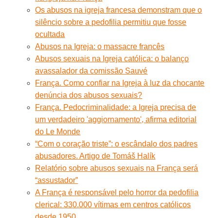
Os abusos na igreja francesa demonstram que o
silêncio sobre a pedofilia permitiu que fosse
ocultada
Abusos na Igreja: o massacre francês
Abusos sexuais na Igreja católica: o balanço
avassalador da comissão Sauvé
França. Como confiar na Igreja à luz da chocante
denúncia dos abusos sexuais?
França. Pedocriminalidade: a Igreja precisa de
um verdadeiro 'aggiornamento', afirma editorial
do Le Monde
“Com o coração triste”: o escândalo dos padres
abusadores. Artigo de Tomáš Halík
Relatório sobre abusos sexuais na França será
“assustador”
A França é responsável pelo horror da pedofilia
clerical: 330.000 vítimas em centros católicos
desde 1950