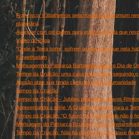
Francisco: trabalhemos pela nossa Casa comum nes
planetária
Avançar com os jovens para estilos de vida que res
Vídeo do Papa
“Onde a Terra sofre, sofrem as pessoas que nela ha
Kureethadam
Mensagem do Patriarca Bartolomeu para o Dia de Or
Tempo da Criação: uma casa para todos, seguindo o 
Abraão abre sua tenda como lar para a humanidade
Tempo da Criação
Tempo da Criação - Jubileu pela Terra: Novos Ritm
Apresentando a série ‘A Criação em foco’ para o Te
Tempo da Criação. “O futuro da humanidade não é 
Mensagem do Patriarca Ecumênico de Constantinopl
Tempo da Criação. Não há progresso com base na de