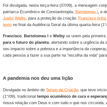
Foi divulgada, nesta terça-feira (07/09), a mensagem con
patriarca Ecumênico de Constantinopla,
Bartolomeu I
,
e do
Justin Welby
, para a proteção da criação.
Francisco tinha
texto
no final da Audiência Geral da última quarta-feira (1°
Francisco
,
Bartolomeu I
e
Welby
se unem pela primeir
para o futuro do planeta
, alertando sobre a urgência da 
seu impacto sobre a pobreza e a importância da cooperaç
cada pessoa a fazer a sua parte na "escolha da vida" par
A pandemia nos deu uma lição
Divulgada no âmbito do
Tempo da Criação
, que teve início
(1°/09), tradicional
tempo ecumênico de cura e esperan
nossa relação com Deus e com tudo o que nos circunda,