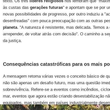
texto. Os três
líderes religiosos
nos lembram que "maxim
às custas das
gerações futuras
" e apontam que se por um
novas possibilidades de progresso, por outro induziu a "a
desenfreadas" com pouca preocupação com as outras p
planeta
. "A natureza é resistente, mas delicada. Temos a
arrepender, de voltar atrás com decisão". O caminho a se
da justiça.
Consequências catastróficas para os mais p
A mensagem retoma várias vezes o conceito básico de q
não são apenas um desafio futuro, mas uma questão imedi
sobrevivência. Refere-se a eventos como incêndios, ciclo
mar, eventos que agora estão criando desestabilização 
equipados, mas também em países industrialmente desenv
a
injustiça
e a
desigualdade
são bem claras: a perda da 