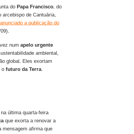
junta do
Papa Francisco
, do
 arcebispo de Cantuária,
 anunciado a publicação do
/09).
a vez num
apelo urgente
sustentabilidade ambiental,
ão global. Eles exortam
a o
futuro da Terra
.
 na última quarta-feira
ça
que exorta a renovar a
 a mensagem afirma que