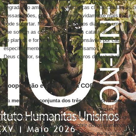
degradação ambiental e as mudanças climáticas são as c
nossas ações, pois consumimos avidamente mais recursos
pode suportar. Mas também estamos diante de uma "profu
que sofrem as consequências mais catastróficas destes 
do planeta e foram as menos responsáveis por causá-las
especificamente evangélicos, precisamos voltar a restab
Deus criador, ser seus "companheiros de trabalho".
Cooperação e oração pela COP26
Na
mensagem conjunta dos três líderes cristãos
, emer
"colaboração cada vez mais estreita entre todas as igre
o
cuidado da criação
. Juntos, como comunidades, igreja
devemos mudar de rumo e descobrir novos caminhos de tr
as barreiras tradicionais entre os povos, para parar de co