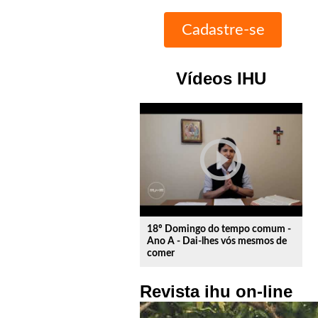
Vídeos IHU
play_circle_outline
18º Domingo do tempo comum -
Ano A - Dai-lhes vós mesmos de
comer
Revista ihu on-line