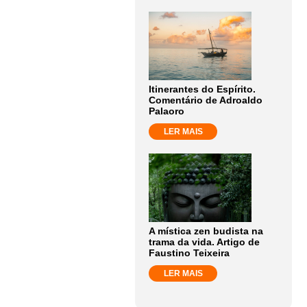
Itinerantes do Espírito.
Comentário de Adroaldo
Palaoro
LER MAIS
A mística zen budista na
trama da vida. Artigo de
Faustino Teixeira
LER MAIS