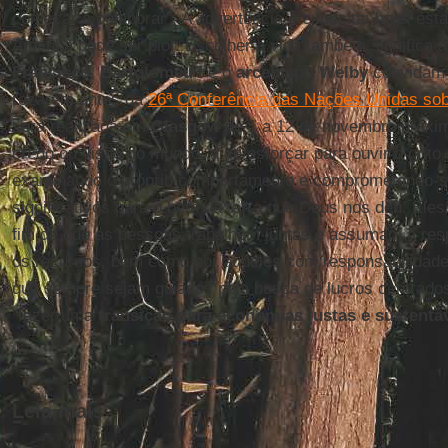
começar a colaborar”. A advertência é explícita: hoje, es
Amanhã pode ser pior. Escolher a vida também significa 
Francisco
,
Bartolomeu I
e o
arcebispo Welby
convidam 
rezarem antes da
26ª Conferência das Nações Unidas so
será realizada em
Glasgow
de 1 a 12 de novembro próxim
credo ou visão do mundo, a se esforçar para ouvir o grito 
examinando o próprio comportamento e comprometendo-se
significativos para o bem da terra que Deus nos deu. El
fim de que as pessoas trabalhem juntas e assumam a res
os recursos, bem como por aqueles com responsabilidade
que sempre sejam guiados pela busca de lucros centrados
"fazer uma
transição para economias justas e sustentá
Leia mais