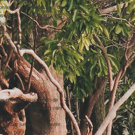
onsequências inevitáveis de
 da Terra do que o planeta
nda injustiça: as pessoas
abusos são as mais pobres
". Em termos mais
elecer a nossa aliança com
ge claramente o pedido de
jas em seu compromisso com
s, cidades e nações,
abalhar juntos para abater
mpetir por recursos e