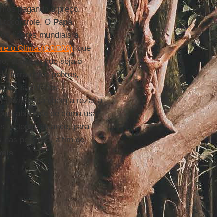
tamos pagando o preço.
autocontrole. O
Papa
os líderes mundiais a
bre o Clima (COP26)
, que
o, qualquer que seja o
da terra e dos pobres,
 em sacrifícios
es convidam também a rezar a
ponsabilidade de como usar
s de longo alcance, para
 nas pessoas, a fim de
veis
".