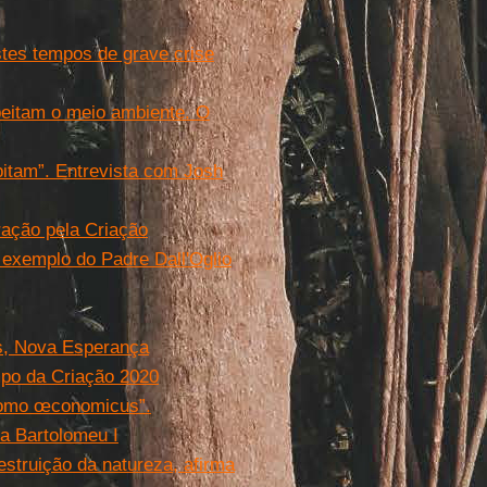
tes tempos de grave crise
peitam o meio ambiente. O
bitam”. Entrevista com Josh
ação pela Criação
exemplo do Padre Dall'Oglio
os, Nova Esperança
mpo da Criação 2020
homo œconomicus”.
a Bartolomeu I
struição da natureza, afirma