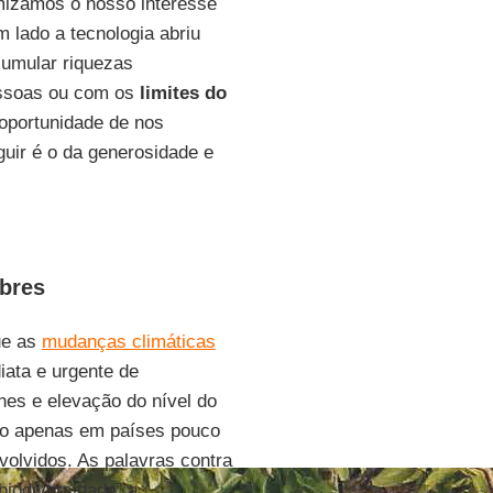
izamos o nosso interesse
 lado a tecnologia abriu
cumular riquezas
essoas ou com os
limites do
 oportunidade de nos
guir é o da generosidade e
obres
ue as
mudanças climáticas
ata e urgente de
nes e elevação do nível do
não apenas em países pouco
olvidos. As palavras contra
biodiversidade, a