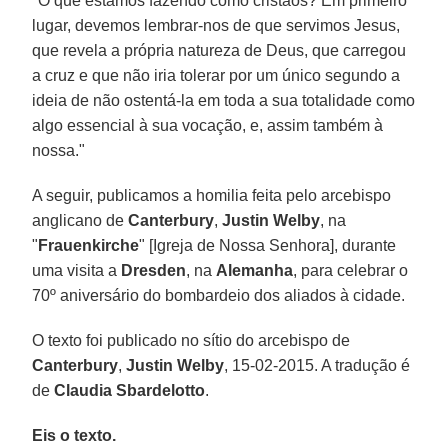
"O que estamos fazendo como cristãos? Em primeiro
lugar, devemos lembrar-nos de que servimos Jesus,
que revela a própria natureza de Deus, que carregou
a cruz e que não iria tolerar por um único segundo a
ideia de não ostentá-la em toda a sua totalidade como
algo essencial à sua vocação, e, assim também à
nossa."
A seguir, publicamos a homilia feita pelo arcebispo
anglicano de
Canterbury
,
Justin Welby
, na
"
Frauenkirche
" [Igreja de Nossa Senhora], durante
uma visita a
Dresden
, na
Alemanha
, para celebrar o
70º aniversário do bombardeio dos aliados à cidade.
O texto foi publicado no sítio do arcebispo de
Canterbury
,
Justin Welby
, 15-02-2015. A tradução é
de
Claudia Sbardelotto
.
Eis o texto.