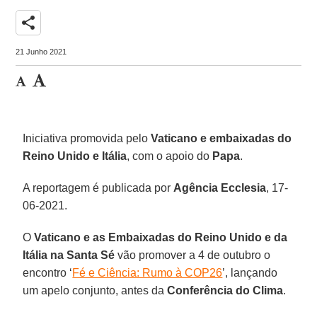
share
21 Junho 2021
Iniciativa promovida pelo
Vaticano e embaixadas do
Reino Unido e Itália
, com o apoio do
Papa
.
A reportagem é publicada por
Agência Ecclesia
, 17-
06-2021.
O
Vaticano e as Embaixadas do Reino Unido e da
Itália na Santa Sé
vão promover a 4 de outubro o
encontro ‘
Fé e Ciência: Rumo à COP26
’, lançando
um apelo conjunto, antes da
Conferência do Clima
.