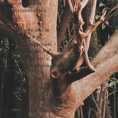
 como um dia anual de
atólicos a celebrarem o
, de irmãos entre nós, de
nverter, de voltar às
 Deus, que, na sua bondade,
tados com a criação. Por
ração neste tempo que, a
 ecumênico, se configurou
am temas como uma forma de