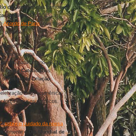
Rio de Janeiro
, que formou
a do Clima
. Em 2015, as
ao
Acordo de Paris
, que traça
o planeta.
ríodo inteiro, e o
liderança. Uma das
foi realizada no ano 2000
, a
Igreja Católica
das
m o
Tempo da Criação
.
elebração mais ecumênica
 força entre os católicos.
i’
sobre o cuidado da nossa
rmalmente o
Dia Mundial de