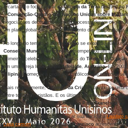
A carta foi o foco central da
Cúpula da Terra
de 1992 no
a
Convenção-Quadro das Nações Unidas sobre Mudanç
negociações decorrentes desse processo deram origem 
um plano global para limitar o aumento das temperaturas d
Ao longo do tempo, o dia de oração se expandiu para um pe
Conselho Mundial de Igrejas
desempenhou um papel de 
primeiras celebrações organizadas do
Tempo da Criação
em uma igreja luterana em
Adelaide
,
Austrália
. Em 2003
Filipinas
começou a pedir aos católicos que observasse
Mais recentemente, o
Tempo da Criação
tornou-se uma c
entre todos os cristãos. E os últimos anos viram-no ganhar
Para isso, você pode apontar para o
Papa Francisco
.
Poucos meses depois de publicar sua encíclica
Laudato s
casa comum
, em 2015, o
Papa Francisco
acrescentou fo