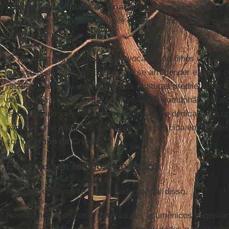
Oração pelo Cuidado da Criação
no calendário católico
oração. E, no ano passado, ele convidou oficialmente os c
período completo.
“É hora de redescobrir a nossa vocação de filhos de Deus
guardiões da criação. É tempo de se arrepender e de se co
raízes”, escreveu ele. “Somos as criaturas prediletas de
nos chama a amar a vida e a vivê-la em comunhão, conec
isso, convido veementemente os fiéis a se dedicarem à o
partir de uma iniciativa oportunamente nascida em âmbito
como
Tempo da Criação
.”
É apenas um tempo de oração?
A oração certamente é uma parte central disso.
Nos últimos anos, os organizadores ecumênicos sugerir