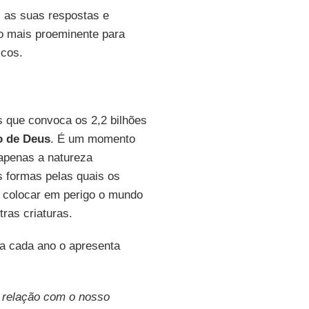
s as suas respostas e
o mais proeminente para
icos.
 que convoca os 2,2 bilhões
o de Deus
. É um momento
 apenas a natureza
s formas pelas quais os
 colocar em perigo o mundo
ras criaturas.
a cada ano o apresenta
 relação com o nosso