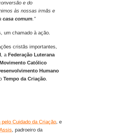
conversão e do
unimos às nossas irmãs e
sa
casa comum
.”
s, um chamado à ação.
ções cristãs importantes,
d
, a
Federação Luterana
Movimento Católico
 Desenvolvimento Humano
do
Tempo da Criação
.
 pelo Cuidado da Criação
, e
Assis
, padroeiro da