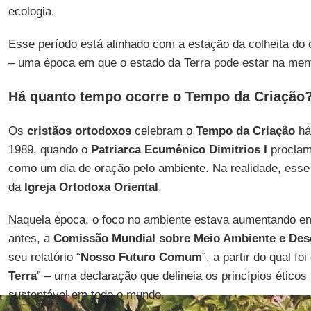
ecologia.
Esse período está alinhado com a estação da colheita do 
– uma época em que o estado da Terra pode estar na men
Há quanto tempo ocorre o Tempo da Criação
Os
cristãos ortodoxos
celebram o
Tempo da Criação
há
1989, quando o
Patriarca Ecumênico Dimitrios I
proclam
como um dia de oração pelo ambiente. Na realidade, esse 
da
Igreja Ortodoxa Oriental
.
Naquela época, o foco no ambiente estava aumentando e
antes, a
Comissão Mundial sobre Meio Ambiente e Des
seu relatório “
Nosso Futuro Comum
”, a partir do qual fo
Terra
” – uma declaração que delineia os princípios ético
sustentável em todo o mundo.