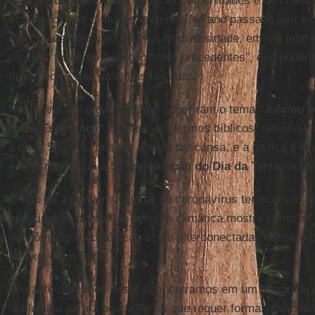
unificar as celebrações entre as comunidades e de chama
ecológicos que o mundo enfrenta. No ano passado, por e
colocou os holofotes sobre a biodiversidade, em um mome
previam taxas de extinção “sem precedentes”, que poderi
de espécies nas próximas décadas.
Neste ano, os organizadores sugeriram o tema
“
Jubileu p
Nova Esperança
”
. Jubileu, em termos bíblicos, refere-s
a cada 50 anos, quando a terra descansa, e a justiça é re
é uma referência à
50ª celebração do Dia da Terra
, ocorr
O fato de a pandemia global do coronavírus ter ocorrido à
aproxima de pontos de inflexão climática mostra como as 
econômicas e ecológicas estão interconectadas, disse o 
ao explicar o tema.
“Durante o período deste ano, entramos em um tempo de 
um jubileu para a nossa Terra, que requer formas radical