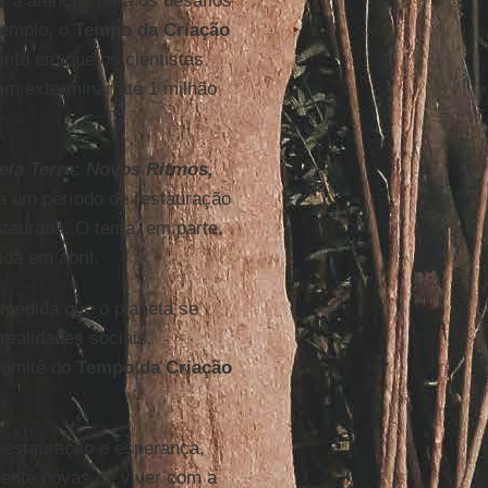
r a atenção para os desafios
xemplo, o
Tempo da Criação
nto em que os cientistas
am exterminar até 1 milhão
ela Terra: Novos Ritmos,
e a um período de restauração
staurada. O tema, em parte,
ida em abril.
 medida que o planeta se
realidades sociais,
comitê do
Tempo da Criação
restauração e esperança,
mente novas de viver com a