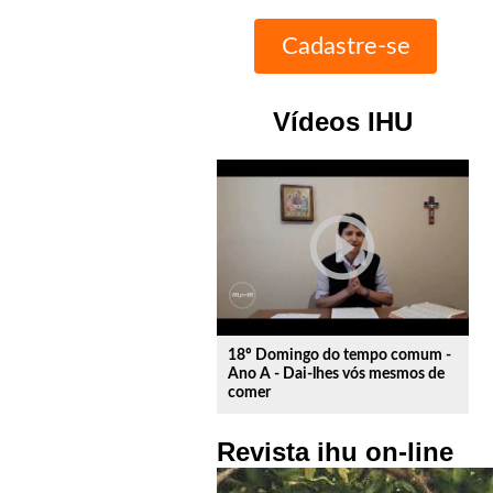
Vídeos IHU
play_circle_outline
18º Domingo do tempo comum -
Ano A - Dai-lhes vós mesmos de
comer
Revista ihu on-line