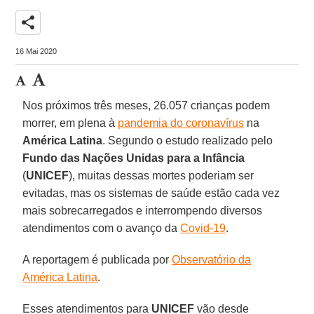
share
16 Mai 2020
Nos próximos três meses, 26.057 crianças podem
morrer, em plena à
pandemia do coronavírus
na
América
Latina
. Segundo o estudo realizado pelo
Fundo das Nações Unidas para a Infância
(
UNICEF
), muitas dessas mortes poderiam ser
evitadas, mas os sistemas de saúde estão cada vez
mais sobrecarregados e interrompendo diversos
atendimentos com o avanço da
Covid-19
.
A reportagem é publicada por
Observatório da
A
mérica
Latina
.
Esses atendimentos para
UNICEF
vão desde