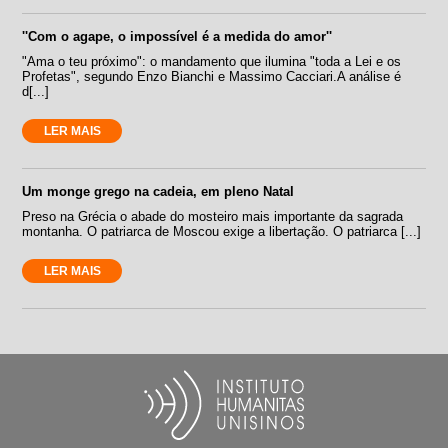
''Com o agape, o impossível é a medida do amor''
"Ama o teu próximo": o mandamento que ilumina "toda a Lei e os
Profetas", segundo Enzo Bianchi e Massimo Cacciari.A análise é
d[...]
LER MAIS
Um monge grego na cadeia, em pleno Natal
Preso na Grécia o abade do mosteiro mais importante da sagrada
montanha. O patriarca de Moscou exige a libertação. O patriarca [...]
LER MAIS